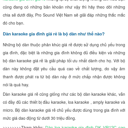
cũng đang có những băn khoăn như vậy thì hãy theo dõi những
chia sẻ dưới đây, Pro Sound Việt Nam sẽ giải đáp những thắc mắc
đó cho bạn.
Dàn karaoke gia đình giá rẻ là bộ dàn như thế nào?
Những bộ dàn thuộc phân khúc giá rẻ được sử dụng chủ yếu trong
gia đình, đặc biệt là những gia đình không đủ điều kiện và những
bộ dàn karaoke giá rẻ là giải pháp tối ưu nhất dành cho họ. Với bộ
dàn này không đặt yêu cầu quá cao về chất lượng, do vậy âm
thanh được phát ra từ bộ dàn này ở mức chấp nhận được không
nói là quá hay.
Dàn karaoke giá rẻ cũng giống như các bộ dàn karaoke khác, vẫn
có đầy đủ các thiết bị đầu karaoke, loa karaoke , amply karaoke và
micro. Bộ dàn karaoke giá rẻ chủ yếu được dùng trong gia đình với
mức giá dao động từ dưới 30 triệu đồng.
Dàn loa karaoke gia đình DK VR12C cao
>>>>>>>>Tham khảo: