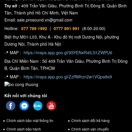
Trụ sở :
409 Trần Văn Giàu, Phường Bình Trị Đông B, Quận Bình
Tân, Thành phố Hồ Chí Minh, Việt Nam
Email: sale.prosound.vn@gmail.com
Hotline:
077 789 1992
|
0777 891 991
(8:00-20:00)
Biệt thự M01-L03, Khu A - Khu đô thị mới Dương Nội, phường
Dương Nội, Thành phố Hà Nội
📍 MAP :
https://maps.app.goo.gl/9SYEN4R4tLS1ZWPU6
Địa Chỉ Miền Nam : Số 409 Trần Văn Giàu, Phường Bình Trị Đông
B, Quận Bình Tân, TPHCM
📍 MAP :
https://maps.app.goo.gl/ZzRMhzn2w1VQpa8e9
Kết nối với chúng tôi
Chính sách bảo mật thông tin
Chính sách đổi trả hàng
Chính sách bảo hành
Chính sách vận chuyển