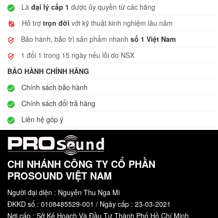
Là
đại lý cấp 1
được ủy quyền từ các hãng
Hỗ trợ
trọn đời
với kỹ thuật kinh nghiệm lâu năm
Bảo hành, bảo trì sản phẩm nhanh
số 1 Việt Nam
1 đổi 1 trong 15 ngày nếu lỗi do NSX
BẢO HÀNH CHÍNH HÃNG
Chính sách bảo hành
Chính sách đổi trả hàng
Liên hệ góp ý
CHI NHÁNH CÔNG TY CỔ PHẦN
PROSOUND VIỆT NAM
Người đại diện : Nguyễn Thu Nga Mi
ĐKKD số : 0108485529-001 / Ngày cấp : 23-03-2021
Nơi cấp : Sở Kế Hoạch Và Đầu Tư Thành Phố Hồ Chí Minh