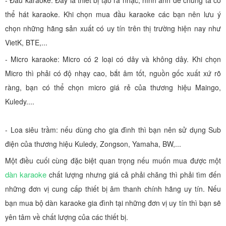
- Đầu karaoke: Đây là thiết bị tạo ra nhạc, hình ảnh để chúng ta có
thể hát karaoke. Khi chọn mua đầu karaoke các bạn nên lưu ý
chọn những hãng sản xuất có uy tín trên thị trường hiện nay như
VietK, BTE,...
- Micro karaoke: Micro có 2 loại có dây và không dây. Khi chọn
Micro thì phải có độ nhạy cao, bắt âm tốt, nguồn gốc xuất xứ rõ
ràng, bạn có thể chọn micro giá rẻ của thương hiệu Maingo,
Kuledy....
- Loa siêu trầm: nếu dùng cho gia đình thì bạn nên sử dụng Sub
điện của thương hiệu Kuledy, Zongson, Yamaha, BW,...
Một điều cuối cùng đặc biệt quan trọng nếu muốn mua được một
dàn karaoke
chất lượng nhưng giá cả phải chăng thì phải tìm đến
những đơn vị cung cấp thiết bị âm thanh chính hãng uy tín. Nếu
bạn mua bộ dàn karaoke gia đình tại những đơn vị uy tín thì bạn sẽ
yên tâm về chất lượng của các thiết bị.