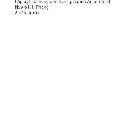
Lắp đặt hệ thống âm thanh gia đình Amate Nitid
N36 ở Hải Phòng
3 năm trước