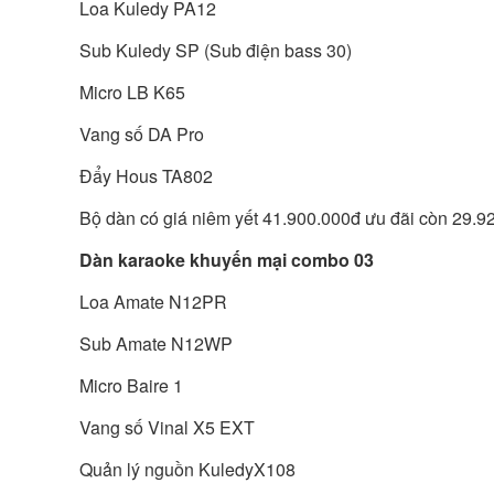
Loa Kuledy PA12
Sub Kuledy SP (Sub điện bass 30)
Micro LB K65
Vang số DA Pro
Đẩy Hous TA802
Bộ dàn có giá niêm yết 41.900.000đ ưu đãi còn 29.
Dàn karaoke khuyến mại combo 03
Loa Amate N12PR
Sub Amate N12WP
Micro Baire 1
Vang số Vinal X5 EXT
Quản lý nguồn KuledyX108