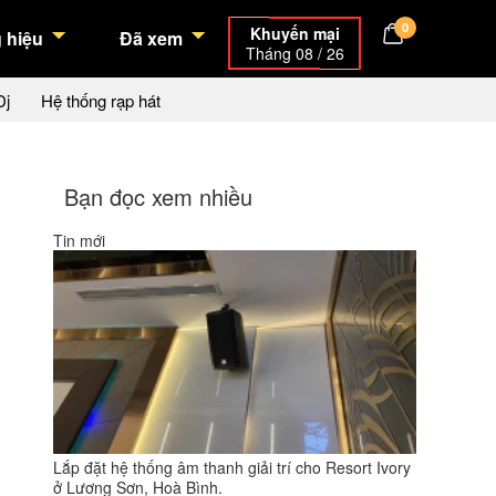
0
Khuyến mại
 hiệu
Đã xem
Tháng 08 / 26
Dj
Hệ thống rạp hát
Bạn đọc xem nhiều
Tin mới
Lắp đặt hệ thống âm thanh giải trí cho Resort Ivory
ở Lương Sơn, Hoà Bình.