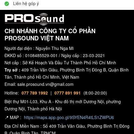
Liên hệ góp ý
CHI NHÁNH CÔNG TY CỔ PHẦN
PROSOUND VIỆT NAM
Người đại diện : Nguyễn Thu Nga Mi
ĐKKD số : 0108485529-001 / Ngày cấp : 23-03-2021
Nơi cấp : Sở Kế Hoạch Và Đầu Tư Thành Phố Hồ Chí Minh
Trụ sở :
409 Trần Văn Giàu, Phường Bình Trị Đông B, Quận Bình
Tân, Thành phố Hồ Chí Minh, Việt Nam
Email: sale.prosound.vn@gmail.com
Hotline:
077 789 1992
|
0777 891 991
(8:00-20:00)
Biệt thự M01-L03, Khu A - Khu đô thị mới Dương Nội, phường
Dương Nội, Thành phố Hà Nội
📍 MAP :
https://maps.app.goo.gl/9SYEN4R4tLS1ZWPU6
Địa Chỉ Miền Nam : Số 409 Trần Văn Giàu, Phường Bình Trị Đông
B, Quận Bình Tân, TPHCM