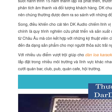
suốt hành trình 15 năm thành lập và phát triển, thươ
phân tích âm thanh và đối tượng khách hàng. DK c
nên chúng thường được đem ra so sánh với những đối
Song, điều khiến cho cái tên DK Audio chiếm lĩnh vị
chính là quy trình nghiên cứu phát triển và sản xuấ
từ Châu Âu mà còn kết hợp với những kỹ thuật viên
đến đa dạng sản phẩm cho mọi người thỏa sức trải n
Với nhiều ưu điểm vượt trội giúp cho
dàn loa karao
lắp đặt trong nhiều môi trường và lĩnh vực khác nh
cưới quán bar, club, pub, quán cafe, hội trường.