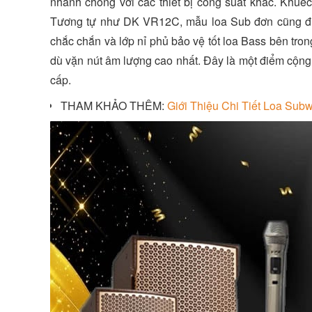
nhanh chóng với các thiết bị công suất khác. Khuế
Tương tự như DK VR12C, mẫu loa Sub đơn cũng đượ
chắc chắn và lớp nỉ phủ bảo vệ tốt loa Bass bên tro
dù vặn nút âm lượng cao nhất. Đây là một điểm cộng 
cấp.
THAM KHẢO THÊM:
Giới Thiệu Chi Tiết Loa Su