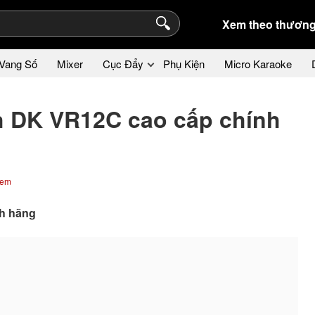
Xem theo thương
Vang Số
Mixer
Cục Đẩy
Phụ Kiện
Micro Karaoke
nh DK VR12C cao cấp chính
xem
nh hãng