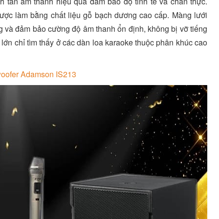
ch tán âm thanh hiệu quả đảm bảo độ tinh tế và chân thực.
c làm bằng chất liệu gỗ bạch dương cao cấp. Màng lưới
ng và đảm bảo cường độ âm thanh ổn định, không bị vỡ tiếng
lớn chỉ tìm thấy ở các dàn loa karaoke thuộc phân khúc cao
bwoofer Adamson IS213