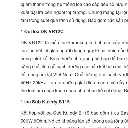
bị âm thanh trong hệ thống loa cao cấp đều sở hữu n
xuất đại trà bên ngoài thị trường. Chúng mang lại lợ
tâm trong suốt quá trình sử dụng. Bao gồm các sản 
1 Đôi loa DK VR12C
DK VR12C là mẫu loa karaoke gia đình cao cấp nhấ
loa thu hút thị giác người dùng ngay từ cái nhìn đầu
trong thiết kế. Kích thước nhỏ gọn phù hợp để bạn 
bằng chất liệu gỗ bạch dương cao cấp kết hợp mặt lướ
tiết nóng ẩm tại Việt Nam. Chất lượng âm thanh vượ
40Hz-20kHz. Tạo ra những giai điệu mạnh mẽ đầy 
thể loại âm nhạc khác nhau như nhạc trẻ sôi động,
1 loa Sub Kuledy B115
Kết hợp với loa Sub Kuledy B115 bao gồm 1 củ Ba
500W 8Ohm. Nó có khoảng tần số không quá rộng 38-