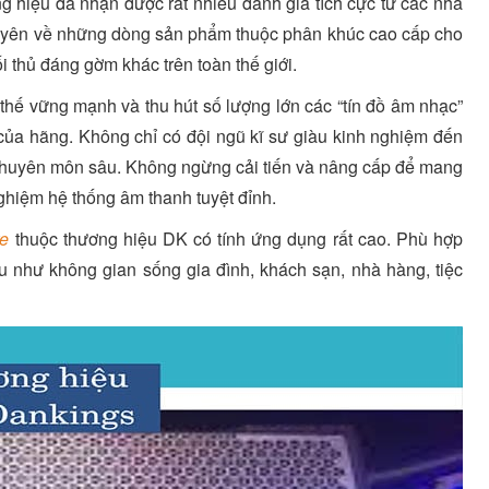
ng hiệu đã nhận được rất nhiều đánh giá tích cực từ các nhà
huyên về những dòng sản phẩm thuộc phân khúc cao cấp cho
 thủ đáng gờm khác trên toàn thế giới.
 thế vững mạnh và thu hút số lượng lớn các “tín đồ âm nhạc”
t của hãng. Không chỉ có đội ngũ kĩ sư giàu kinh nghiệm đến
 chuyên môn sâu. Không ngừng cải tiến và nâng cấp để mang
ghiệm hệ thống âm thanh tuyệt đỉnh.
ke
thuộc thương hiệu DK có tính ứng dụng rất cao. Phù hợp
au như không gian sống gia đình, khách sạn, nhà hàng, tiệc