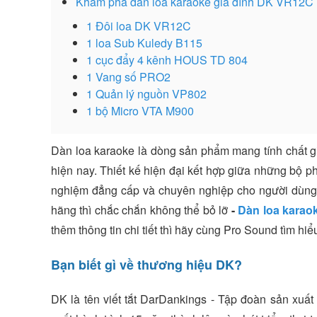
Khám phá dàn loa karaoke gia đình DK VR12C
1 Đôi loa DK VR12C
1 loa Sub Kuledy B115
1 cục đẩy 4 kênh HOUS TD 804
1 Vang số PRO2
1 Quản lý nguồn VP802
1 bộ Micro VTA M900
Dàn loa karaoke là dòng sản phẩm mang tính chất g
hiện nay. Thiết kế hiện đại kết hợp giữa những bộ p
nghiệm đẳng cấp và chuyên nghiệp cho người dùng
hãng thì chắc chắn không thể bỏ lỡ
-
Dàn loa karao
thêm thông tin chi tiết thì hãy cùng Pro Sound tìm hi
Bạn biết gì về thương hiệu DK?
DK là tên viết tắt DarDankings - Tập đoàn sản xuấ