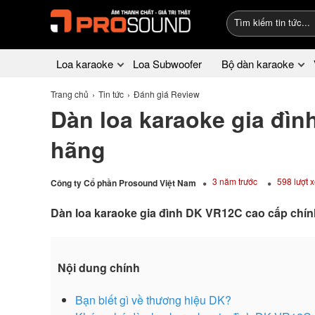
Loa karaoke
Loa Subwoofer
Bộ dàn karaoke
Trang chủ
Tin tức
Đánh giá Review
Dàn loa karaoke gia đì
hãng
3 năm trước
598 lượt 
Công ty Cổ phần Prosound Việt Nam
Dàn loa karaoke gia đình DK VR12C cao cấp chí
Nội dung chính
Bạn biết gì về thương hiệu DK?