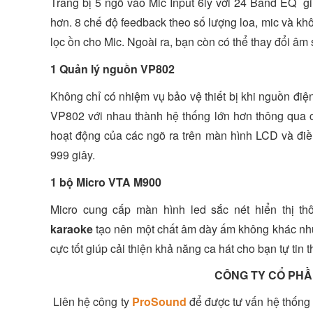
Trang bị 5 ngõ vào Mic Input 6ly với 24 Band EQ g
hơn. 8 chế độ feedback theo số lượng loa, mic và kh
lọc ồn cho Mic. Ngoài ra, bạn còn có thể thay đổi âm
1 Quản lý nguồn VP802
Không chỉ có nhiệm vụ bảo vệ thiết bị khi nguồn điện
VP802 với nhau thành hệ thống lớn hơn thông qua cổn
hoạt động của các ngõ ra trên màn hình LCD và điều 
999 giây.
1 bộ Micro VTA M900
Micro cung cấp màn hình led sắc nét hiển thị th
karaoke
tạo nên một chất âm dày ấm không khác nhữ
cực tốt giúp cải thiện khả năng ca hát cho bạn tự tin 
CÔNG TY CỔ PHẦ
Liên hệ công ty
ProSound
để được tư vấn hệ thống 