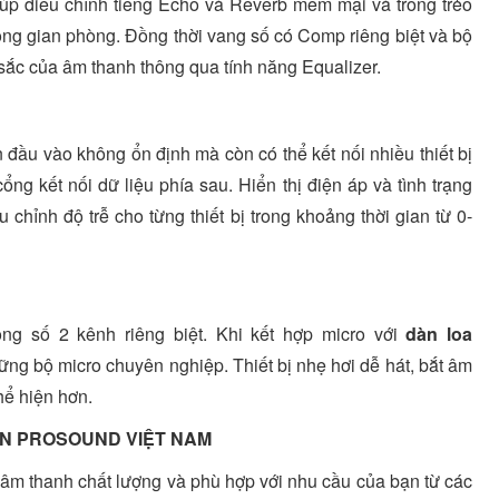
iúp điều chỉnh tiếng Echo và Reverb mềm mại và trong trẻo
ông gian phòng. Đồng thời vang số có Comp riêng biệt và bộ
 sắc của âm thanh thông qua tính năng Equalizer.
 đầu vào không ổn định mà còn có thể kết nối nhiều thiết bị
g kết nối dữ liệu phía sau. Hiển thị điện áp và tình trạng
chỉnh độ trễ cho từng thiết bị trong khoảng thời gian từ 0-
ông số 2 kênh riêng biệt. Khi kết hợp micro với
dàn loa
ng bộ micro chuyên nghiệp. Thiết bị nhẹ hơi dễ hát, bắt âm
thể hiện hơn.
N PROSOUND VIỆT NAM
âm thanh chất lượng và phù hợp với nhu cầu của bạn từ các