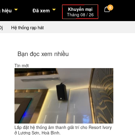
0
Khuyến mại
 hiệu
Đã xem
Tháng 08 / 26
Dj
Hệ thống rạp hát
Bạn đọc xem nhiều
Tin mới
Lắp đặt hệ thống âm thanh giải trí cho Resort Ivory
ở Lương Sơn, Hoà Bình.