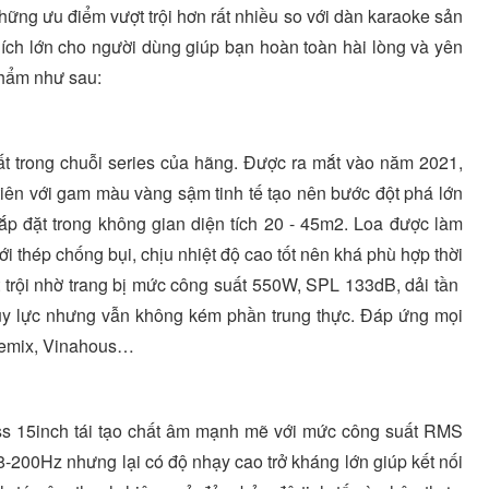
hững ưu điểm vượt trội hơn rất nhiều so với dàn karaoke sản
i ích lớn cho người dùng giúp bạn hoàn toàn hài lòng và yên
phẩm như sau:
t trong chuỗi series của hãng. Được ra mắt vào năm 2021,
 tiên với gam màu vàng sậm tinh tế tạo nên bước đột phá lớn
lắp đặt trong không gian diện tích 20 - 45m2. Loa được làm
i thép chống bụi, chịu nhiệt độ cao tốt nên khá phù hợp thời
t trội nhờ trang bị mức công suất 550W, SPL 133dB, dải tần
uy lực nhưng vẫn không kém phần trung thực. Đáp ứng mọi
 Remix, Vinahous…
ss 15inch tái tạo chất âm mạnh mẽ với mức công suất RMS
200Hz nhưng lại có độ nhạy cao trở kháng lớn giúp kết nối