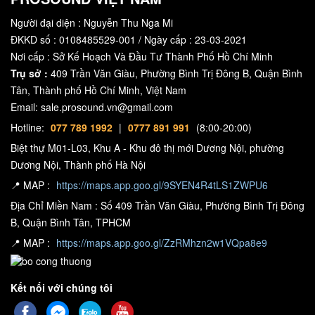
Người đại diện : Nguyễn Thu Nga Mi
ĐKKD số : 0108485529-001 / Ngày cấp : 23-03-2021
Nơi cấp : Sở Kế Hoạch Và Đầu Tư Thành Phố Hồ Chí Minh
Trụ sở :
409 Trần Văn Giàu, Phường Bình Trị Đông B, Quận Bình
Tân, Thành phố Hồ Chí Minh, Việt Nam
Email: sale.prosound.vn@gmail.com
Hotline:
077 789 1992
|
0777 891 991
(8:00-20:00)
Biệt thự M01-L03, Khu A - Khu đô thị mới Dương Nội, phường
Dương Nội, Thành phố Hà Nội
📍 MAP :
https://maps.app.goo.gl/9SYEN4R4tLS1ZWPU6
Địa Chỉ Miền Nam : Số 409 Trần Văn Giàu, Phường Bình Trị Đông
B, Quận Bình Tân, TPHCM
📍 MAP :
https://maps.app.goo.gl/ZzRMhzn2w1VQpa8e9
Kết nối với chúng tôi