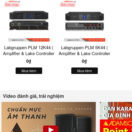
Bán chạy
Bán chạy
Labgruppen PLM 12K44 (
Labgruppen PLM 5K44 (
Amplifier & Lake Controller
Amplifier & Lake Controller
) 4 Kênh
) 4 Kênh
0₫
0₫
Mua kèm
Mua kèm
Video đánh giá, trải nghiệm