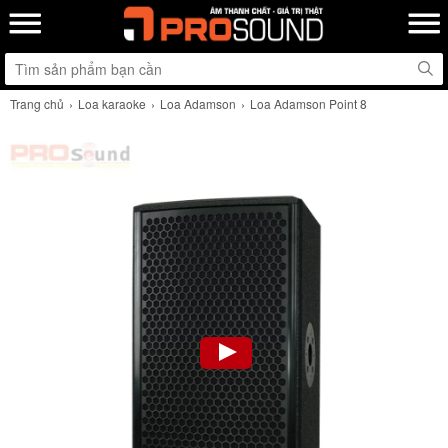
Trang chủ
Loa karaoke
Loa Adamson
Loa Adamson Point 8