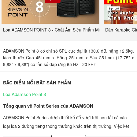
Loa ADAMSON POINT 8 - Chất Âm Siêu Phẩm Made In Canada
Dàn Karaoke Gi
ADAMSON Point 8 có chỉ số SPL cực đại là 130,6 dB, nặng 12,5kg,
kích thước Cao 451mm x Rộng 251mm x Sâu 251mm (17,75" x
9,88" x 9,88") có tần số đáp ứng 65 Hz - 20 kHz
ĐẶC ĐIỂM NỔI BẬT SẢN PHẨM
Loa Adamson Point 8
Tổng quan về Point Series của ADAMSON
ADAMSON Point Series được thiết kế để vượt trội hơn tất cả các
loại loa 2 đường tiếng thông thường khác trên thị trường. Việc kết
hợp các thiết kế bass loa hình nón Kevlar độc quyền với các ống