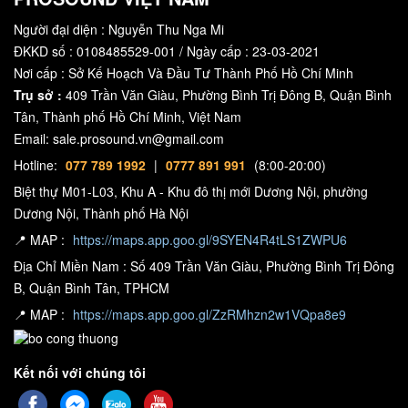
Người đại diện : Nguyễn Thu Nga Mi
ĐKKD số : 0108485529-001 / Ngày cấp : 23-03-2021
Nơi cấp : Sở Kế Hoạch Và Đầu Tư Thành Phố Hồ Chí Minh
Trụ sở :
409 Trần Văn Giàu, Phường Bình Trị Đông B, Quận Bình
Tân, Thành phố Hồ Chí Minh, Việt Nam
Email: sale.prosound.vn@gmail.com
Hotline:
077 789 1992
|
0777 891 991
(8:00-20:00)
Biệt thự M01-L03, Khu A - Khu đô thị mới Dương Nội, phường
Cấu tạo bên trong của loa ADAMSON POINT 8
Dương Nội, Thành phố Hà Nội
ADAMSON Point 8 có 1 driver Bass ND8-LM Kevlar Neodymium
📍 MAP :
https://maps.app.goo.gl/9SYEN4R4tLS1ZWPU6
8inch và 1 driver Treble 1 inch nằm trên họng treble có chất liệu là
Địa Chỉ Miền Nam : Số 409 Trần Văn Giàu, Phường Bình Trị Đông
sợi thủy tinh độc quyền của thương hiệu ADAMSON. Họng treble
B, Quận Bình Tân, TPHCM
của Point 8 có thể xoay góc 90° x 60°, đảm bảo độ phủ tuyệt hảo
📍 MAP :
https://maps.app.goo.gl/ZzRMhzn2w1VQpa8e9
khi đặt đứng hay đặt nằm chiếc loa như một loa monitor sân khấu.
Màng của bass loa có màu vàng đặc trưng, được sử dụng công
Kết nối với chúng tôi
nghệ Kevlar với tác dụng làm giảm biến dạng khi loa hoạt động ở