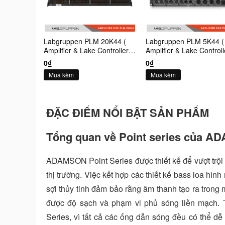
Labgruppen PLM 20K44 (
Labgruppen PLM 5K44 (
Amplifier & Lake Controller )
Amplifier & Lake Controll
4 Kênh
4 Kênh
0₫
0₫
Mua kèm
Mua kèm
ĐẶC ĐIỂM NỔI BẬT SẢN PHẨM
Tổng quan về Point series của 
ADAMSON Point Series được thiết kế để vượt trội h
thị trường. Việc kết hợp các thiết kế bass loa hì
sợi thủy tinh đảm bảo rằng âm thanh tạo ra trong
được độ sạch và phạm vi phủ sóng liền mạch. Tí
Series, vì tất cả các ống dẫn sóng đều có thể dễ