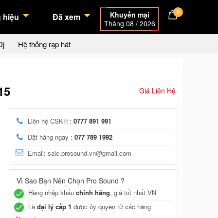
0
Khuyến mại
 hiệu
Đã xem
Tháng 08 / 2026
Dj
Hệ thống rạp hát
15
Giá Liên Hệ
Liên hệ CSKH :
0777 891 991
Đặt hàng ngay :
077 789 1992
Email: sale.prosound.vn@gmail.com
Vì Sao Bạn Nên Chọn Pro Sound ?
Hàng nhập khẩu
chính hãng
, giá tốt nhất VN
Là
đại lý cấp 1
được ủy quyền từ các hãng