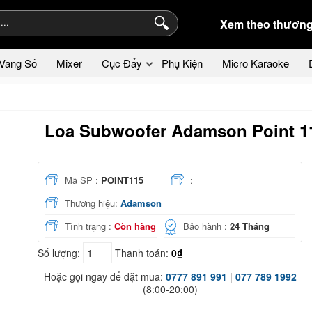
Xem theo thương
Vang Số
Mixer
Cục Đẩy
Phụ Kiện
Micro Karaoke
Loa Subwoofer Adamson Point 1
Mã SP :
POINT115
:
Thương hiệu:
Adamson
Tình trạng :
Còn hàng
Bảo hành :
24 Tháng
Số lượng:
Thanh toán:
0₫
Hoặc gọi ngay để đặt mua:
0777 891 991
|
077 789 1992
(8:00-20:00)