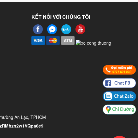
KẾT NỐI VỚI CHÚNG TÔI
 Phường An Lạc, TPHCM
l/ZzRMhzn2w1VQpa8e9