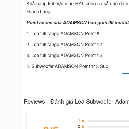
Khả năng kết hợp màu RAL cũng có sẵn để đảm b
khách hàng.
Point series của ADAMSON bao gồm 06 modul
1. Loa full range ADAMSON Point 8
2. Loa full range ADAMSON Point 12
3. Loa full range ADAMSON Point 15
4. Subwoofer ADAMSON Point 115 Sub
5. Subwoofer ADAMSON Point 215 Sub
6. Subwoofer ADAMSON A218 Sub
Trong bài viết này chúng ta sẽ cùng tìm hiểu 
Reviews - Đánh giá Loa Subwoofer Adam
cùng
loa full range ADAMSON Point 8
Cấu tạo bên ngoài của loa ADAMSON Point 11
1
2
Vỏ thùng loa ADAMSON Point 115 Sub được làm b