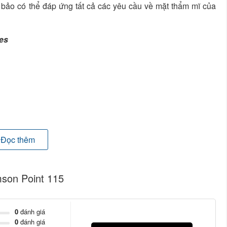
ảo có thể đáp ứng tất cả các yêu cầu về mặt thẩm mĩ của
es
Đọc thêm
về
ADAMSON Point 115 Sub
được thiết kế để đồng hành
son Point 115
5 Sub
0
đánh giá
0
đánh giá
ằng gỗ bạch dương chắc chắn và lý tưởng cho việc hỗ trợ