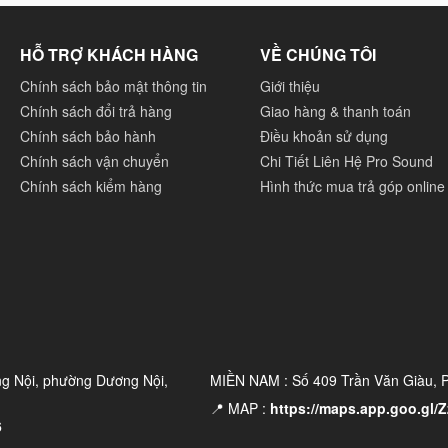
HỖ TRỢ KHÁCH HÀNG
VỀ CHÚNG TÔI
Chính sách bảo mật thông tin
Giới thiệu
Chính sách đổi trả hàng
Giao hàng & thanh toán
Chính sách bảo hành
Điều khoản sử dụng
Chính sách vận chuyển
Chi Tiết Liên Hệ Pro Sound
Chính sách kiểm hàng
Hình thức mua trả góp online
ên, dưới, trái phải và cả mặt sau giúp cho việc lắp đặt nhanh
 thêm 01 hộc tay cầm ở mặt sau của loa giúp người đùng dễ
t nối chuẩn Speakon bên trong. Phía trong các điểm bắt giá
 mỉ, sang trọng của chiếc loa.
ng Nội, phường Dương Nội,
MIỀN NAM : Số 409 Trần Văn Giàu,
📍 MAP :
https://maps.app.goo.g
6