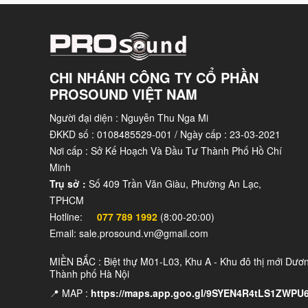
CHI NHÁNH CÔNG TY CỔ PHẦN
PROSOUND VIỆT NAM
Người đại diện : Nguyễn Thu Nga Mi
ĐKKD số : 0108485529-001 / Ngày cấp : 23-03-2021
Nơi cấp : Sở Kế Hoạch Và Đầu Tư Thành Phố Hồ Chí
Minh
Trụ sở :
Số 409 Trần Văn Giàu, Phường An Lạc,
Các vị trí bắt giá treo loa được trang bị ở mặt tr
TPHCM
chóng và linh hoạt các góc treo. Bên cạnh đó có
Hotline:
077 789 1992
(8:00-20:00)
dàng cầm nắm, di chuyển loa và bảo vệ 02 cổng kế
Email: sale.prosound.vn@gmail.com
treo loa đều in chìm logo ADAMSON cho thấy sự tỉ
MIỀN BẮC : Biệt thự M01-L03, Khu A - Khu đô thị mới Dươ
Thành phố Hà Nội
📍 MAP :
https://maps.app.goo.gl/9SYEN4R4tLS1ZWPU