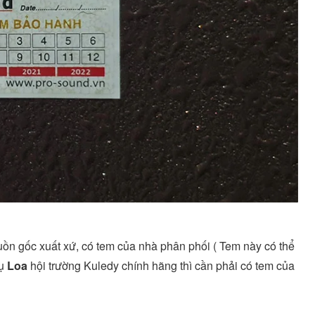
uồn gốc xuất xứ, có tem của nhà phân phối ( Tem này có thể
dụ
Loa
hội trường Kuledy chính hãng thì cần phải có tem của