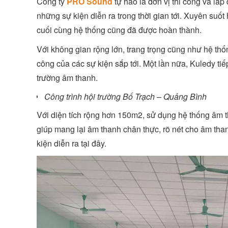
Công ty
PRO Sound
tự hào là đơn vị thi công và lắ
những sự kiện diễn ra trong thời gian tới. Xuyên suốt
cuối cùng hệ thống cũng đã được hoàn thành.
Với không gian rộng lớn, trang trọng cũng như hệ th
công của các sự kiện sắp tới. Một lần nữa, Kuledy tiế
trường âm thanh.
Công trình hội trường Bố Trạch – Quảng Bình
Với diện tích rộng hơn 150m2, sử dụng hệ thống âm t
giúp mang lại âm thanh chân thực, rõ nét cho âm tha
kiện diễn ra tại đây.