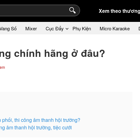
Xem theo thương
Vang Số
Mixer
Cục Đẩy
Phụ Kiện
Micro Karaoke
ờng chính hãng ở đâu?
xem
 phối, thi công âm thanh hội trường?
g âm thanh hội trường, tiệc cưới