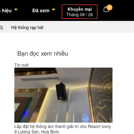
0
Khuyến mại
 hiệu
Đã xem
Tháng 08 / 26
Dj
Hệ thống rạp hát
Bạn đọc xem nhiều
Tin mới
Lắp đặt hệ thống âm thanh giải trí cho Resort Ivory
ở Lương Sơn, Hoà Bình.