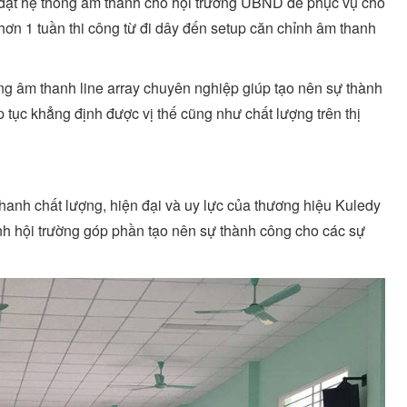
p đặt hệ thống âm thanh cho hội trường UBND để phục vụ cho
 hơn 1 tuần thi công từ đi dây đến setup căn chỉnh âm thanh
ống âm thanh line array chuyên nghiệp giúp tạo nên sự thành
p tục khẳng định được vị thế cũng như chất lượng trên thị
hanh chất lượng, hiện đại và uy lực của thương hiệu Kuledy
nh hội trường góp phần tạo nên sự thành công cho các sự