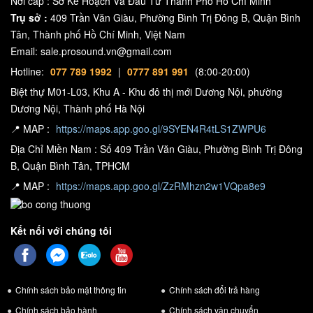
Nơi cấp : Sở Kế Hoạch Và Đầu Tư Thành Phố Hồ Chí Minh
Cung cấp 2 x 1200W ở 4ohms,IPD 2400 đóng gói công suất và
Trụ sở :
409 Trần Văn Giàu, Phường Bình Trị Đông B, Quận Bình
hiệu suất đáng tin cậy vào 1U. Trung tâm của nền tảng IPD là động
Tân, Thành phố Hồ Chí Minh, Việt Nam
Email: sale.prosound.vn@gmail.com
cơ DSP thế hệ mới nhất được trang bị tổng cộng 40 EQ tham số đa
Hotline:
077 789 1992
|
0777 891 991
(8:00-20:00)
độ dốc theo thời gian thực cùng với độ khuếch đại, độ trễ đầu vào
và đầu ra có thể điều chỉnh và cả bộ lọc thông cao và thông thấp
Biệt thự M01-L03, Khu A - Khu đô thị mới Dương Nội, phường
Dương Nội, Thành phố Hà Nội
có thể điều chỉnh với bất kỳ tần số nào.
📍 MAP :
https://maps.app.goo.gl/9SYEN4R4tLS1ZWPU6
Địa Chỉ Miền Nam : Số 409 Trần Văn Giàu, Phường Bình Trị Đông
B, Quận Bình Tân, TPHCM
- Vang số Vinal X5
📍 MAP :
https://maps.app.goo.gl/ZzRMhzn2w1VQpa8e9
Thiết kế đơn giản với kiểu dáng hình hộp chữ nhật, các góc cạnh
vuông vắn, kích thước nhỏ gọn nên Vang số X5 không chiếm quá
Kết nối với chúng tôi
nhiều diện tích khi được bố trí trong gian phòng.
Vang số Vinal X5 được trang bị màn hình LCD hiển thị đầy đủ các
thông số Music, Echo, Reverb,… ở mặt trước, bên cạnh đó là các
Chính sách bảo mật thông tin
Chính sách đổi trả hàng
núm vặn, phím điều chỉnh và cổng mic có chú thích chi tiết giúp
Chính sách bảo hành
Chính sách vận chuyển