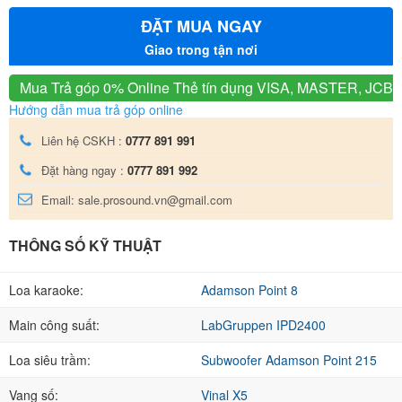
ĐẶT MUA NGAY
Giao trong tận nơi
Mua Trả góp 0% Online
Thẻ tín dụng VISA, MASTER, JCB
Hướng dẫn mua trả góp online
Liên hệ CSKH :
0777 891 991
Đặt hàng ngay :
0777 891 992
Email: sale.prosound.vn@gmail.com
THÔNG SỐ KỸ THUẬT
Loa karaoke:
Adamson Point 8
Main công suất:
LabGruppen IPD2400
Loa siêu trầm:
Subwoofer Adamson Point 215
Vang số:
Vinal X5