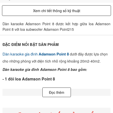
Xem chi tiết thông số kỹ thuật
Dàn karaoke Adamson Point 8 được kết hợp giữa loa Adamson
Point 8 với loa subwoofer Adamson Point215
ĐẶC ĐIỂM NỔI BẬT SẢN PHẨM
Dàn karaoke gia đình
Adamson Point 8
dưới đây được lựa chọn
cho những phòng với diện tích nhỏ rộng khoảng 20m2-40m2.
Dàn karaoke gia đình Adamson Point 8 bao gồm:
- 1 đôi loa Adamson Point 8
Loa Adamson Point 8 sở hữu thiết kế nổi bật với kiểu dáng loa theo
Đọc thêm
phong cách classic nên rất đơn giản nhưng vẫn giữ được vẻ sang
trọng, đẳng cấp. Loa được các kĩ sư thiết kế theo kiểu đứng khỏe
khoắn, các góc cạnh được gia công tỉ mỉ và đẹp mắt.