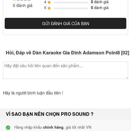
4
0
đánh giá
0 đánh giá
5
0
đánh giá
GỬI ĐÁNH GIÁ CỦA BẠN
Hỏi, Đáp về Dàn Karaoke Gia Đình Adamson Point8 [02]
- Subwoofer Adamson Point 215
Point 215 Sub được thiết kế để sử dụng tối ưu, Adamson đã dành
Hãy là người bình luận đầu tiên !
riêng dòng Point Series gói gọn tất cả những hệ thống tốt nhất mà
Adamson có: Hệ thống mã lực cao trong tất cả các sản phẩm.
VÌ SAO BẠN NÊN CHỌN PRO SOUND ?
Công nghệ trình điều khiển Neo-Kevlar của Adamson với kiến trúc
hình nón có sẵn. Kết cấu loa sử dụng ván ép bạch dương cao cấp
Hàng nhập khẩu
chính hãng
, giá tốt nhất VN
cũng như thép và nhôm cấp máy bay, đồng thời được trang bị 2