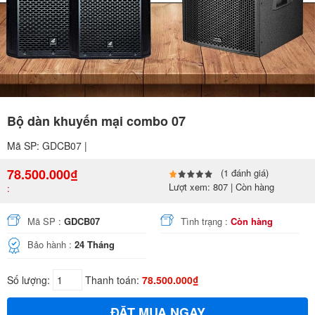
Bộ dàn khuyến mại combo 07
Mã SP: GDCB07 |
78.500.000₫
(1 đánh giá)
Lượt xem: 807 | Còn hàng
:
Mã SP :
GDCB07
Tình trạng :
Còn hàng
Bảo hành :
24 Tháng
Số lượng:
Thanh toán:
78.500.000₫
ĐẶT MUA NGAY