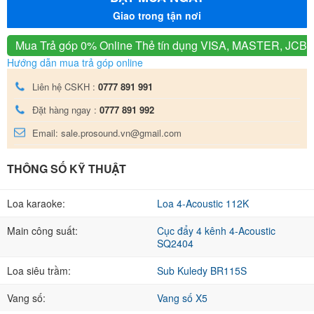
Giao trong tận nơi
Mua Trả góp 0% Online
Thẻ tín dụng VISA, MASTER, JCB
Hướng dẫn mua trả góp online
Liên hệ CSKH :
0777 891 991
Đặt hàng ngay :
0777 891 992
Email: sale.prosound.vn@gmail.com
THÔNG SỐ KỸ THUẬT
Loa karaoke:
Loa 4-Acoustic 112K
Main công suất:
Cục đẩy 4 kênh 4-Acoustic
SQ2404
Loa siêu trầm:
Sub Kuledy BR115S
Vang số:
Vang số X5