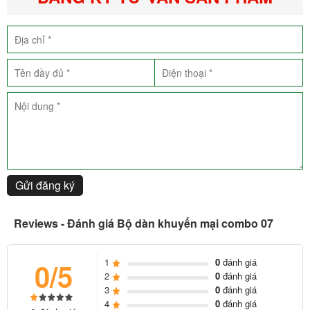
Gửi đăng ký
Bộ dàn khuyến mại combo 07 bao gồm các thiết bị
Reviews - Đánh giá Bộ dàn khuyến mại combo 07
Sự kết hợp giữa loa 4Acoustic 112K với subwoofer Kuledy BR115S
hứa hẹn sẽ đem đến cho gia đình bạn những trải nghiệm âm thanh
1
0
đánh giá
0/5
2
0
đánh giá
tuyệt vời nhất
3
0
đánh giá
Loa 4Acoustic 112K
4
0
đánh giá