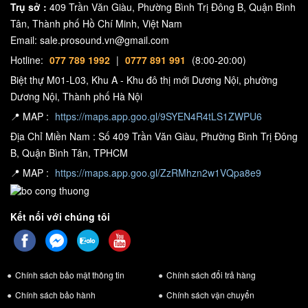
Quản lý nguồn kuledy X108 là thiết bị giúp bật tắt các thiết bị theo
Trụ sở :
409 Trần Văn Giàu, Phường Bình Trị Đông B, Quận Bình
hệ thống âm thanh
trình tự, bảo vệ
Tân, Thành phố Hồ Chí Minh, Việt Nam
, làm tăng tuổi thọ của sản
Email: sale.prosound.vn@gmail.com
phẩm giúp phát hiện quá áp và báo động đến người dùng. Kuledy
Hotline:
077 789 1992
|
0777 891 991
(8:00-20:00)
X108 dễ dàng vận hành và có nhiều lợi thế vượt trội sẽ không làm
Biệt thự M01-L03, Khu A - Khu đô thị mới Dương Nội, phường
bạn thất vọng
Dương Nội, Thành phố Hà Nội
Cục đẩy 4 kênh 4Acoustic SQ2404
📍 MAP :
https://maps.app.goo.gl/9SYEN4R4tLS1ZWPU6
Cục đẩy 4Acoustic SQ2404 với mạch thiết kế class H, nguồn biến
Địa Chỉ Miền Nam : Số 409 Trần Văn Giàu, Phường Bình Trị Đông
áp xuyến giúp cho công suất hoạt động bền bỉ không bị hụt công
B, Quận Bình Tân, TPHCM
suất kể cả khi điện áp yếu. Tự động ngắt rơ le khi xảy ra lỗi kể cả bị
📍 MAP :
https://maps.app.goo.gl/ZzRMhzn2w1VQpa8e9
chập dây loa cũng tự động ngắt để bảo vệ mạch công suất và loa.
Cục đẩy có 4 kênh tương ứng mỗi kênh 600W ở chế độ 8ohm giúp
Kết nối với chúng tôi
cho loa hoạt động đạt đủ công suất. Độ nhạy đầu vào
0,775V/1V/1,4V với công suất tiêu thụ lớn mang lại chất lượng âm
thanh ổn định, trong suốt, dải động cao và độ méo tiếng thấp.
Chính sách bảo mật thông tin
Chính sách đổi trả hàng
Nguồn điện vận hành: 230V (+/-10%), 50-60Hz (Bản USA 110V)
Chính sách bảo hành
Chính sách vận chuyển