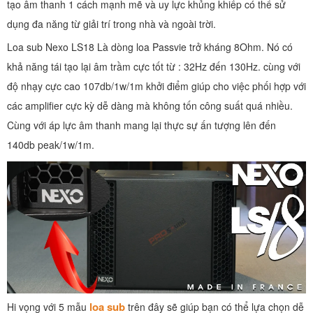
tạo âm thanh 1 cách mạnh mẽ và uy lực khủng khiếp có thể sử
dụng đa năng từ giải trí trong nhà và ngoài trời.
Loa sub Nexo LS18 Là dòng loa Passvie trở kháng 8Ohm. Nó có
khả năng tái tạo lại âm trầm cực tốt từ : 32Hz đến 130Hz. cùng với
độ nhạy cực cao 107db/1w/1m khởi điểm giúp cho việc phối hợp với
các amplifier cực kỳ dễ dàng mà không tốn công suất quá nhiều.
Cùng với áp lực âm thanh mang lại thực sự ấn tượng lên đến
140db peak/1w/1m.
loa sub
Hi vọng với 5 mẫu
trên đây sẽ giúp bạn có thể lựa chọn dễ