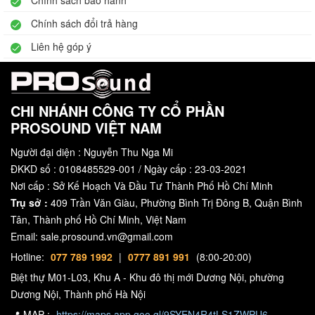
Chính sách bảo hành
Chính sách đổi trả hàng
Liên hệ góp ý
CHI NHÁNH CÔNG TY CỔ PHẦN
PROSOUND VIỆT NAM
Người đại diện : Nguyễn Thu Nga Mi
ĐKKD số : 0108485529-001 / Ngày cấp : 23-03-2021
Nơi cấp : Sở Kế Hoạch Và Đầu Tư Thành Phố Hồ Chí Minh
Trụ sở :
409 Trần Văn Giàu, Phường Bình Trị Đông B, Quận Bình
Tân, Thành phố Hồ Chí Minh, Việt Nam
Email: sale.prosound.vn@gmail.com
Hotline:
077 789 1992
|
0777 891 991
(8:00-20:00)
Biệt thự M01-L03, Khu A - Khu đô thị mới Dương Nội, phường
Dương Nội, Thành phố Hà Nội
📍 MAP :
https://maps.app.goo.gl/9SYEN4R4tLS1ZWPU6