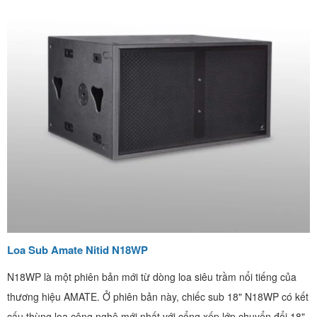
Loa Sub Amate Nitid N18WP
N18WP là một phiên bản mới từ dòng loa siêu trầm nổi tiếng của
thương hiệu AMATE. Ở phiên bản này, chiếc sub 18" N18WP có kết
cấu thùng loa công nghệ mới nhất với cổng xếp lớp chuyển đổi 18".