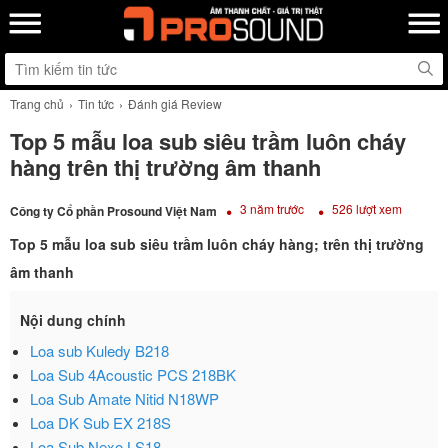
Trang chủ
Tin tức
Đánh giá Review
Top 5 mẫu loa sub siêu trầm luôn cháy
hàng trên thị trường âm thanh
3 năm trước
526 lượt xem
Công ty Cổ phần Prosound Việt Nam
Top 5 mẫu loa sub siêu trầm luôn cháy hàng; trên thị trường
âm thanh
Nội dung chính
Loa sub Kuledy B218
Loa Sub 4Acoustic PCS 218BK
Loa Sub Amate Nitid N18WP
Loa DK Sub EX 218S
Loa Sub Nexo LS18