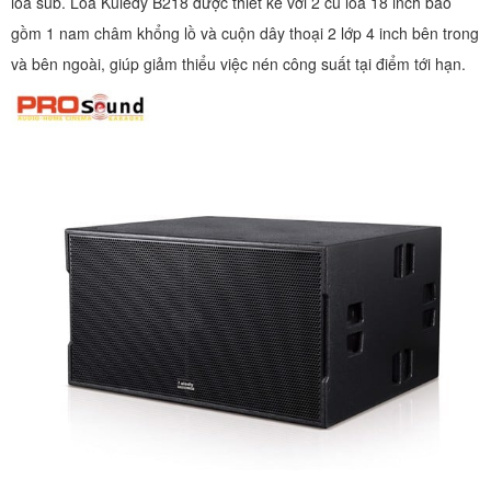
loa sub. Loa Kuledy B218 được thiết kế với 2 củ loa 18 inch bao
gồm 1 nam châm khổng lồ và cuộn dây thoại 2 lớp 4 inch bên trong
và bên ngoài, giúp giảm thiểu việc nén công suất tại điểm tới hạn.