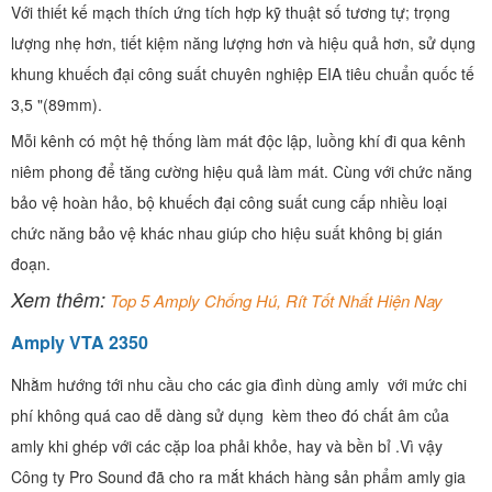
Với thiết kế mạch thích ứng tích hợp kỹ thuật số tương tự; trọng
lượng nhẹ hơn, tiết kiệm năng lượng hơn và hiệu quả hơn, sử dụng
khung khuếch đại công suất chuyên nghiệp EIA tiêu chuẩn quốc tế
3,5 "(89mm).
Mỗi kênh có một hệ thống làm mát độc lập, luồng khí đi qua kênh
niêm phong để tăng cường hiệu quả làm mát. Cùng với chức năng
bảo vệ hoàn hảo, bộ khuếch đại công suất cung cấp nhiều loại
chức năng bảo vệ khác nhau giúp cho hiệu suất không bị gián
đoạn.
Xem thêm:
Top 5 Amply Chống Hú, Rít Tốt Nhất Hiện Nay
Amply VTA 2350
Nhằm hướng tới nhu cầu cho các gia đình dùng amly với mức chi
phí không quá cao dễ dàng sử dụng kèm theo đó chất âm của
amly khi ghép với các cặp loa phải khỏe, hay và bền bỉ .Vì vậy
Công ty Pro Sound đã cho ra mắt khách hàng sản phẩm amly gia