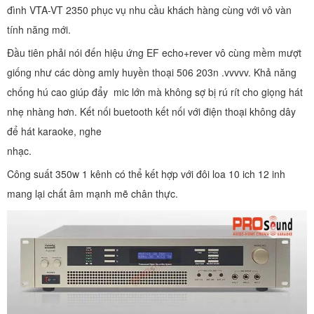
đình VTA-VT 2350 phục vụ nhu cầu khách hàng cùng với vô vàn
tính năng mới.
Đầu tiên phải nói đến hiệu ứng EF echo+rever vô cùng mềm mượt
giống như các dòng amly huyền thoại 506 203n .vvvvv. Khả năng
chống hú cao giúp đẩy mic lớn mà không sợ bị rú rít cho giọng hát
nhẹ nhàng hơn. Kết nối buetooth kết nối với điện thoại không dây
để hát karaoke, nghe
nhạc.
Công suất 350w 1 kênh có thể kết hợp với đôi loa 10 ich 12 inh
mang lại chất âm mạnh mẽ chân thực.