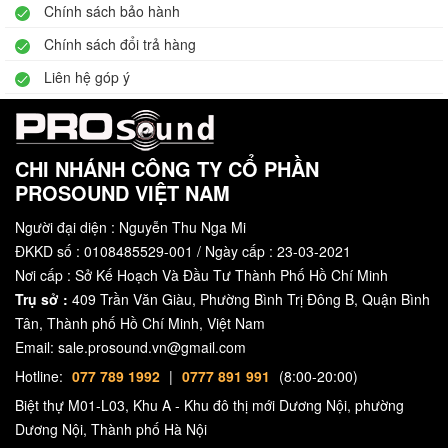
Chính sách bảo hành
Chính sách đổi trả hàng
Liên hệ góp ý
CHI NHÁNH CÔNG TY CỔ PHẦN
PROSOUND VIỆT NAM
Người đại diện : Nguyễn Thu Nga Mi
ĐKKD số : 0108485529-001 / Ngày cấp : 23-03-2021
Nơi cấp : Sở Kế Hoạch Và Đầu Tư Thành Phố Hồ Chí Minh
Trụ sở :
409 Trần Văn Giàu, Phường Bình Trị Đông B, Quận Bình
Tân, Thành phố Hồ Chí Minh, Việt Nam
Email: sale.prosound.vn@gmail.com
Hotline:
077 789 1992
|
0777 891 991
(8:00-20:00)
Biệt thự M01-L03, Khu A - Khu đô thị mới Dương Nội, phường
Dương Nội, Thành phố Hà Nội