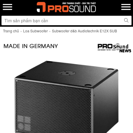
Trang chủ
Loa Subwoofer
Subwoofer d&b Audiotechnik E12X SUB