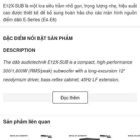
E12X-SUB là một loa siêu trầm nhỏ gọn, trọng lượng nhẹ, hiệu suất
cao được thiết kế để bổ sung hoàn hảo cho các màn hình nguồn
điểm d&b E-Series (E4-E8)
ĐẶC ĐIỂM NỔI BẬT SẢN PHẨM
DESCRIPTION
The d&b audiotechnik E12X-SUB is a compact, high-performance
300/1,600W (RMS/peak) subwoofer with a long-excursion 12″
neodymium driver, bass-reflex cabinet, 45Hz LF extension.
The E12X-SUB is a compact, lightweight, high performance
Đọc thêm
subwoofer designed to perfectly complement the d&b E-Series
point-source monitors (E4-E8). The E12X-SUB is at its best where
real estate is limited and high-performance is the order of the day.
Sản phẩm liên quan
Whether used in music-orient events or houses of worship, the
E12X-SUB brings low-frequency extension down to 45Hz in