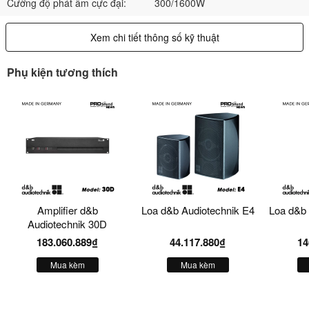
Cường độ phát âm cực đại:
300/1600W
Xem chi tiết thông số kỹ thuật
Phụ kiện tương thích
Amplifier d&b
Loa d&b Audiotechnik E4
Loa d&b 
Audiotechnik 30D
183.060.889₫
44.117.880₫
14
Mua kèm
Mua kèm