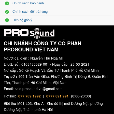
Chính sách bảo hành
*The IP Code or International Protection Rating, sometimes also
Chính sách đổi trả hàng
interpreted as Ingress Protection Rating. IP55: P
rotected
against
Liên hệ góp ý
dust ingress that could be harmful for normal operation but is not
fully dust tight. It is protected against solid objects and water jets
projected by a nozzle (6.3mm) from any direction.
CHI NHÁNH CÔNG TY CỔ PHẦN
The special color (SC) version of the cabinet is available in all
PROSOUND VIỆT NAM
colors of the RAL** color table. The connector type is NL4.
Người đại diện : Nguyễn Thu Nga Mi
**RAL is a color-matching system that defines standard colors for
ĐKKD số : 0108485529-001 / Ngày cấp : 23-03-2021
varnish, powder coating, and plastics. It’s the most popular Central
Nơi cấp : Sở Kế Hoạch Và Đầu Tư Thành Phố Hồ Chí Minh
European color standard used today.
Trụ sở :
409 Trần Văn Giàu, Phường Bình Trị Đông B, Quận Bình
Tân, Thành phố Hồ Chí Minh, Việt Nam
WR option (Weather Resistance)
Email: sale.prosound.vn@gmail.com
A number of d&b loudspeakers are available in special options
Hotline:
077 789 1992
|
0777 891 991
(8:00-20:00)
suitable for different types of installed applications and
Biệt thự M01-L03, Khu A - Khu đô thị mới Dương Nội, phường
environmental conditions. The following options are available for
Dương Nội, Thành phố Hà Nội
the E12X-SUB loudspeaker: