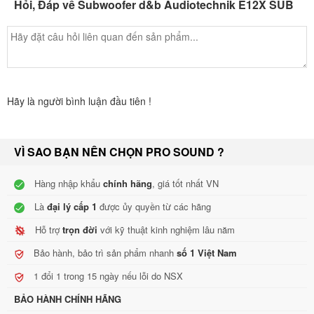
Hỏi, Đáp về Subwoofer d&b Audiotechnik E12X SUB
E12X-SUB cabinet
The enclosure is constructed from marine plywood with an impact
resistant black paint finish. The front of the cabinet is protected by a
rigid metal grill backed by an acoustically transparent foam. Four
rubber feet prevent cabinet movement and protect the bottom
Hãy là người bình luận đầu tiên !
panel against scratching.
Correspondingly shaped recesses in the top panel of the cabinet
prevent cabinet movement when stacking E12X-SUBs.The cabinet
VÌ SAO BẠN NÊN CHỌN PRO SOUND ?
incorporates a handle and an M20 threaded flange in the top panel
Hàng nhập khẩu
chính hãng
, giá tốt nhất VN
that accepts the d&b Z5013 Loudspeaker stand for the deployment
Là
đại lý cấp 1
được ủy quyền từ các hãng
of E8 or other applicable d&b full range cabinets.
Hỗ trợ
trọn đời
với kỹ thuật kinh nghiệm lâu năm
Cabinet options
Bảo hành, bảo trì sản phẩm nhanh
số 1 Việt Nam
The loudspeaker cabinet is also available in Special Color (SC) and
Weather Resistant (WR) options. The Weather Resistant option
1 đổi 1 trong 15 ngày nếu lỗi do NSX
provides an IP55* rating, and enables operation of loudspeakers in
BẢO HÀNH CHÍNH HÃNG
changing ambient conditions.