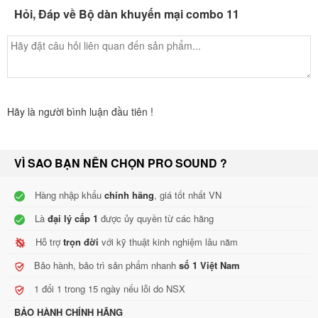
Loa Sub Nexo eLS400
Hỏi, Đáp về Bộ dàn khuyến mại combo 11
Loa subwoofer Nexo eLS400 sử hữu SPL cực đại là 130dB và tần
số đáp ứng 45Hz-150Hz đem đến những trải nghiệm âm thanh
tuyệt vời, âm bass chắc sâu vang vọng tới mọi không gian trong gia
đình bạn. Điều này chứng minh loa sub eLS400 là sự chọn lựa
Hãy là người bình luận đầu tiên !
đúng đắn cho dàn karaoke.
Amplifier NEXO DTD 4x0.7
VÌ SAO BẠN NÊN CHỌN PRO SOUND ?
Cục đẩy công suất 1U Nexo DTD AMP 4x0.7 được hỗ trợ bộ điểu
khiển DTD, là sự kết hợp hoàn hảo cho loa Nexo. DTD4x0.7 có khả
Hàng nhập khẩu
chính hãng
, giá tốt nhất VN
năng khuếch đại âm thanh vượt trội, đem đến cho người dùng âm
Là
đại lý cấp 1
được ủy quyền từ các hãng
thanh sống động và chi tiết nhất.
Hỗ trợ
trọn đời
với kỹ thuật kinh nghiệm lâu năm
Controller NEXO DTD
Bảo hành, bảo trì sản phẩm nhanh
số 1 Việt Nam
Controller nổi bật với khả năng xử lý âm thanh hiện đại, cung cấp
1 đổi 1 trong 15 ngày nếu lỗi do NSX
các thuật toán EQ và Linear Acoustic Phase có độ chính xác cao.
BẢO HÀNH CHÍNH HÃNG