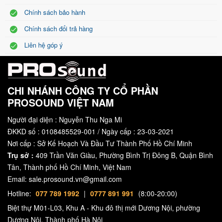
Cung cấp khả năng kiểm soát tinh vi đối với crossover, EQ và căn
Chính sách bảo hành
chỉnh thời gian cùng với bảo vệ loa.
Chính sách đổi trả hàng
Bộ dàn khuyến mại combo 11
>>> Xem thêm:
Liên hệ góp ý
Micro Baiervires BS9500
Micro Baiervires BS9500 là micro không dây đến từ thương hiệu
Baiervires nổi tiếng của Trung Quốc. Micro Baier BS9500 sử dụng
CHI NHÁNH CÔNG TY CỔ PHẦN
PROSOUND VIỆT NAM
các linh kiện hiện đại và sản xuất với quy trình khắt khe nhất giúp
cho tiếng hát nhẹ nhàng, bay bổng.
Người đại diện : Nguyễn Thu Nga Mi
ĐKKD số : 0108485529-001 / Ngày cấp : 23-03-2021
Vang số Vinal X5 Ext
Nơi cấp : Sở Kế Hoạch Và Đầu Tư Thành Phố Hồ Chí Minh
Vang số Vinal X5 Ext tích hợp equalizer tham số, âm nhạc để kết
Trụ sở :
409 Trần Văn Giàu, Phường Bình Trị Đông B, Quận Bình
quả chính của bộ lọc thông cao : 12dB/24dB (0Hz – 303Hz). Nó
Tân, Thành phố Hồ Chí Minh, Việt Nam
Email: sale.prosound.vn@gmail.com
hệ thống âm thanh
giúp loại bỏ tiếng hú, rít, làm cho
mãnh liệt
Hotline:
077 789 1992
|
0777 891 991
(8:00-20:00)
hơn.
Biệt thự M01-L03, Khu A - Khu đô thị mới Dương Nội, phường
Quản lý nguồn Kuledy X108
Dương Nội, Thành phố Hà Nội