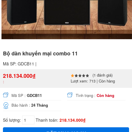
Bộ dàn khuyến mại combo 11
Mã SP: GDCB11 |
218.134.000₫
(1 đánh giá)
Lượt xem: 713 | Còn hàng
:
Mã SP :
GDCB11
Tình trạng :
Còn hàng
Bảo hành :
24 Tháng
Số lượng:
Thanh toán:
218.134.000₫