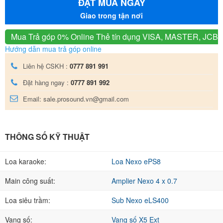
ĐẶT MUA NGAY
Giao trong tận nơi
Mua Trả góp 0% Online
Thẻ tín dụng VISA, MASTER, JCB
Hướng dẫn mua trả góp online
Liên hệ CSKH :
0777 891 991
Đặt hàng ngay :
0777 891 992
Email: sale.prosound.vn@gmail.com
THÔNG SỐ KỸ THUẬT
Loa karaoke:
Loa Nexo ePS8
Main công suất:
Amplier Nexo 4 x 0.7
Loa siêu trầm:
Sub Nexo eLS400
Vang số:
Vang số X5 Ext