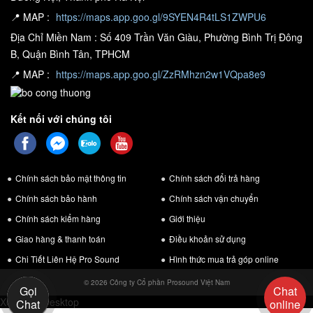
Là thiết bị hỗ trợ điều khiển bật tắt tự động và giúp phát hiện quá
📍 MAP :
https://maps.app.goo.gl/9SYEN4R4tLS1ZWPU6
áp và báo động đến người dùng. Quản lý nguồn Kuledy X108 giúp
Địa Chỉ Miền Nam : Số 409 Trần Văn Giàu, Phường Bình Trị Đông
bảo vệ
B, Quận Bình Tân, TPHCM
hệ thống âm thanh
, làm tăng tuổi thọ của sản phẩm.
📍 MAP :
https://maps.app.goo.gl/ZzRMhzn2w1VQpa8e9
Bộ dàn khuyến mại combo 11 đang được khuyến mại với giá
cực hấp dẫn
Kết nối với chúng tôi
Prosound
Nhân dịp nghỉ lễ 30/4 - 1/5
có chương trình khuyến mại
tri ân khách hàng, bộ dàn khuyến mại combo 11 đang được giảm
giá. Đây là cơ hội tốt nhất để sở hữu bộ dàn âm thanh hiện đại đến
Chính sách bảo mật thông tin
Chính sách đổi trả hàng
từ thương hiệu Nexo của Pháp cho gia đình với mức giá cực kì ưu
Chính sách bảo hành
Chính sách vận chuyển
đãi.
Chính sách kiểm hàng
Giới thiệu
Giao hàng & thanh toán
Điều khoản sử dụng
Chi Tiết Liên Hệ Pro Sound
Hình thức mua trả góp online
© 2026 Công ty Cổ phần Prosound Việt Nam
Gọi
Chat
Xem bản Desktop
Chat
online