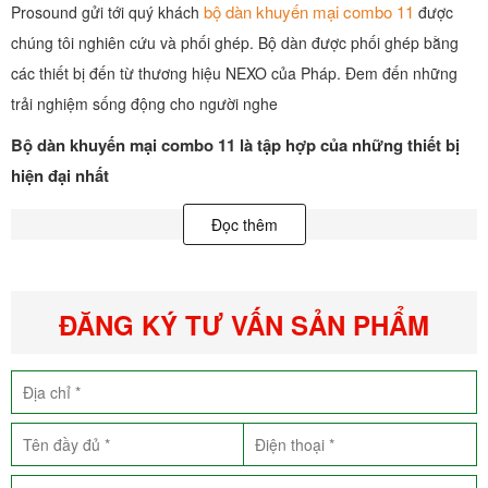
bộ dàn khuyến mại combo 11
Prosound gửi tới quý khách
được
chúng tôi nghiên cứu và phối ghép. Bộ dàn được phối ghép bằng
các thiết bị đến từ thương hiệu NEXO của Pháp. Đem đến những
trải nghiệm sống động cho người nghe
Bộ dàn khuyến mại combo 11 là tập hợp của những thiết bị
hiện đại nhất
Dàn karaoke combo 11 mang đến cho người dùng âm thanh chân
Đọc thêm
thực, sống động nhất, tạo cảm xúc thăng hoa.
ĐĂNG KÝ TƯ VẤN SẢN PHẨM