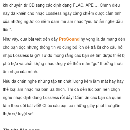
khi chuyển từ CD sang các định dạng FLAC, APE,… Chính điều
này đã khiến cho nhạc Lossless ngày càng chiếm được cảm tình
của những người có niềm đam mê âm nhạc “yêu từ lần nghe đầu
tiên”.
ProSound
Như vậy, qua bài viết trên đây
hy vọng là đã mang đến
cho bạn đọc những thông tin vô cùng bổ ích để trả lời cho câu hỏi
nhạc Lossless là gì? Từ đó mong rằng các bạn sẽ tìm được thiết bị
phù hợp và chất lượng nhạc ưng ý để thỏa mãn “gu” thưởng thức
âm nhạc của mình.
Nếu đã chán nghe những tập tin chất lượng kém làm mất hay hay
thể loại âm nhạc mà bạn ưa thích. Thì đã đến lúc bạn nên chọn
nghe nhạc định dạng Lossless rồi đấy! Cảm ơn các bạn đã quan
tâm theo dõi bài viết! Chúc các bạn có những giây phút thư giãn
thực sự tuyệt vời!