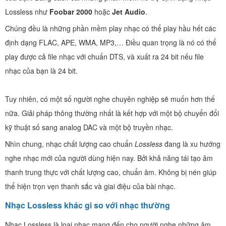
Lossless như
Foobar 2000
hoặc
Jet Audio
.
Chúng đều là những phần mềm play nhạc có thể play hầu hết các
định dạng FLAC, APE, WMA, MP3,… Điều quan trọng là nó có thể
play được cả file nhạc với chuẩn DTS, và xuất ra 24 bit nếu file
nhạc của bạn là 24 bit.
Tuy nhiên, có một số người nghe chuyên nghiệp sẽ muốn hơn thế
nữa. Giải pháp thông thường nhất là kết hợp với một bộ chuyển đổi
kỹ thuật số sang analog DAC và một bộ truyền nhạc.
Nhìn chung, nhạc chất lượng cao chuẩn
Lossless
đang là xu hướng
nghe nhạc mới của người dùng hiện nay. Bởi khả năng tái tạo âm
thanh trung thực với chất lượng cao, chuẩn âm. Không bị nén giúp
thể hiện trọn vẹn thanh sắc và giai điệu của bài nhạc.
Nhạc Lossless khác gì so với nhạc thường
Nhạc Lossless là loại nhạc mang đến cho người nghe những âm