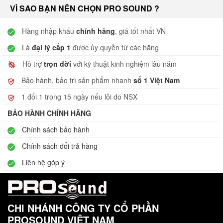
VÌ SAO BẠN NÊN CHỌN PRO SOUND ?
Hàng nhập khẩu
chính hãng
, giá tốt nhất VN
Là
đại lý cấp 1
được ủy quyền từ các hãng
Hỗ trợ
trọn đời
với kỹ thuật kinh nghiệm lâu năm
Bảo hành, bảo trì sản phẩm nhanh
số 1 Việt Nam
1 đổi 1 trong 15 ngày nếu lỗi do NSX
BẢO HÀNH CHÍNH HÃNG
Chính sách bảo hành
Chính sách đổi trả hàng
Liên hệ góp ý
CHI NHÁNH CÔNG TY CỔ PHẦN
PROSOUND VIỆT NAM