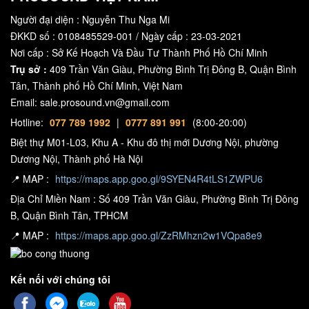
Người đại diện : Nguyễn Thu Nga Mi
ĐKKD số : 0108485529-001 / Ngày cấp : 23-03-2021
Nơi cấp : Sở Kế Hoạch Và Đầu Tư Thành Phố Hồ Chí Minh
Trụ sở :
409 Trần Văn Giàu, Phường Bình Trị Đông B, Quận Bình
Tân, Thành phố Hồ Chí Minh, Việt Nam
Email: sale.prosound.vn@gmail.com
Hotline:
077 789 1992
|
0777 891 991
(8:00-20:00)
Biệt thự M01-L03, Khu A - Khu đô thị mới Dương Nội, phường
Dương Nội, Thành phố Hà Nội
📍 MAP :
https://maps.app.goo.gl/9SYEN4R4tLS1ZWPU6
Địa Chỉ Miền Nam : Số 409 Trần Văn Giàu, Phường Bình Trị Đông
B, Quận Bình Tân, TPHCM
📍 MAP :
https://maps.app.goo.gl/ZzRMhzn2w1VQpa8e9
Kết nối với chúng tôi