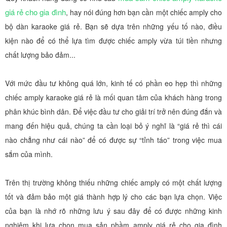
giá rẻ cho gia đình
, hay nói đúng hơn bạn cần một chiếc amply cho
bộ dàn karaoke giá rẻ. Bạn sẽ dựa trên những yếu tố nào, điều
kiện nào để có thể lựa tìm được chiếc amply vừa túi tiền nhưng
chất lượng bảo đảm...
Với mức đầu tư không quá lớn, kinh tế có phần eo hẹp thì những
chiếc amply karaoke giá rẻ là mối quan tâm của khách hàng trong
phân khúc bình dân. Để việc đầu tư cho giải trí trở nên đúng đắn và
mang đến hiệu quả, chúng ta cần loại bỏ ý nghĩ là “giá rẻ thì cái
nào chẳng như cái nào” để có được sự “tỉnh táo” trong việc mua
sắm của mình.
Trên thị trường không thiếu những chiếc amply có một chất lượng
tốt và đảm bảo một giá thành hợp lý cho các bạn lựa chọn. Việc
của bạn là nhớ rõ những lưu ý sau đây để có được những kinh
nghiệm khi lựa chọn mua sản phầm amply giá rẻ cho gia đình