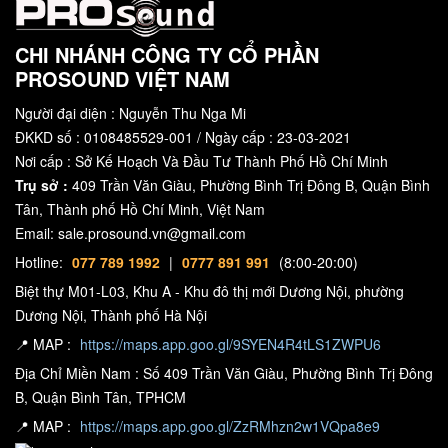
CHI NHÁNH CÔNG TY CỔ PHẦN
PROSOUND VIỆT NAM
Người đại diện : Nguyễn Thu Nga Mi
ĐKKD số : 0108485529-001 / Ngày cấp : 23-03-2021
Nơi cấp : Sở Kế Hoạch Và Đầu Tư Thành Phố Hồ Chí Minh
Trụ sở :
409 Trần Văn Giàu, Phường Bình Trị Đông B, Quận Bình
Tân, Thành phố Hồ Chí Minh, Việt Nam
Email: sale.prosound.vn@gmail.com
Hotline:
077 789 1992
|
0777 891 991
(8:00-20:00)
Biệt thự M01-L03, Khu A - Khu đô thị mới Dương Nội, phường
Dương Nội, Thành phố Hà Nội
📍 MAP :
https://maps.app.goo.gl/9SYEN4R4tLS1ZWPU6
Địa Chỉ Miền Nam : Số 409 Trần Văn Giàu, Phường Bình Trị Đông
B, Quận Bình Tân, TPHCM
📍 MAP :
https://maps.app.goo.gl/ZzRMhzn2w1VQpa8e9