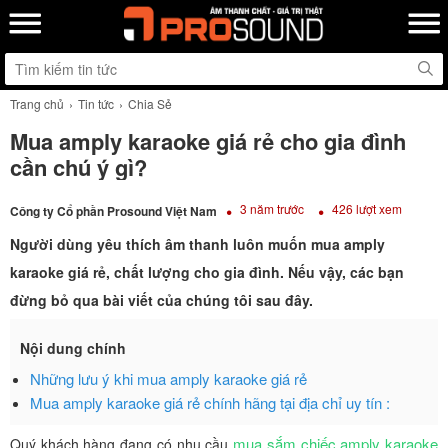
Trang chủ
Tin tức
Chia Sẻ
Mua amply karaoke giá rẻ cho gia đình
cần chú ý gì?
3 năm trước
426 lượt xem
Công ty Cổ phần Prosound Việt Nam
Người dùng yêu thích âm thanh luôn muốn mua amply
karaoke giá rẻ, chất lượng cho gia đình. Nếu vậy, các bạn
đừng bỏ qua bài viết của chúng tôi sau đây.
Nội dung chính
Những lưu ý khi mua amply karaoke giá rẻ
Mua amply karaoke giá rẻ chính hãng tại địa chỉ uy tín :
mua sắm chiếc amply karaoke
Quý khách hàng đang có nhu cầu