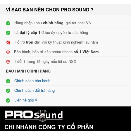
VÌ SAO BẠN NÊN CHỌN PRO SOUND ?
Hàng nhập khẩu
chính hãng
, giá tốt nhất VN
Là
đại lý cấp 1
được ủy quyền từ các hãng
Hỗ trợ
trọn đời
với kỹ thuật kinh nghiệm lâu năm
Bảo hành, bảo trì sản phẩm nhanh
số 1 Việt Nam
1 đổi 1 trong 15 ngày nếu lỗi do NSX
BẢO HÀNH CHÍNH HÃNG
Chính sách bảo hành
Chính sách đổi trả hàng
Liên hệ góp ý
CHI NHÁNH CÔNG TY CỔ PHẦN