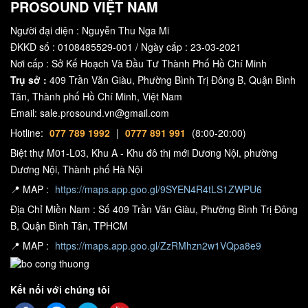
PROSOUND VIỆT NAM
Người đại diện : Nguyễn Thu Nga Mi
ĐKKD số : 0108485529-001 / Ngày cấp : 23-03-2021
Nơi cấp : Sở Kế Hoạch Và Đầu Tư Thành Phố Hồ Chí Minh
Trụ sở :
409 Trần Văn Giàu, Phường Bình Trị Đông B, Quận Bình
Tân, Thành phố Hồ Chí Minh, Việt Nam
Email: sale.prosound.vn@gmail.com
Hotline:
077 789 1992
|
0777 891 991
(8:00-20:00)
Biệt thự M01-L03, Khu A - Khu đô thị mới Dương Nội, phường
Dương Nội, Thành phố Hà Nội
📍 MAP :
https://maps.app.goo.gl/9SYEN4R4tLS1ZWPU6
Địa Chỉ Miền Nam : Số 409 Trần Văn Giàu, Phường Bình Trị Đông
B, Quận Bình Tân, TPHCM
📍 MAP :
https://maps.app.goo.gl/ZzRMhzn2w1VQpa8e9
Kết nối với chúng tôi