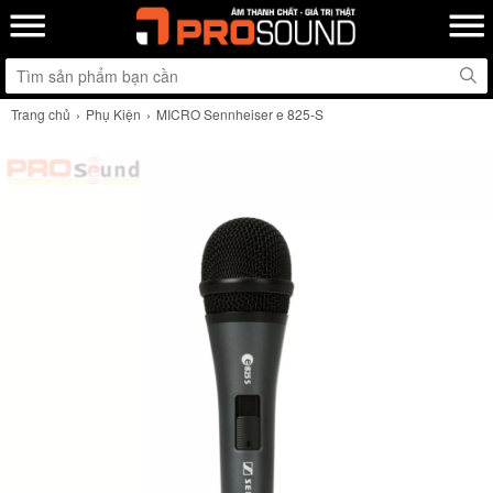
Trang chủ
Phụ Kiện
MICRO Sennheiser e 825-S