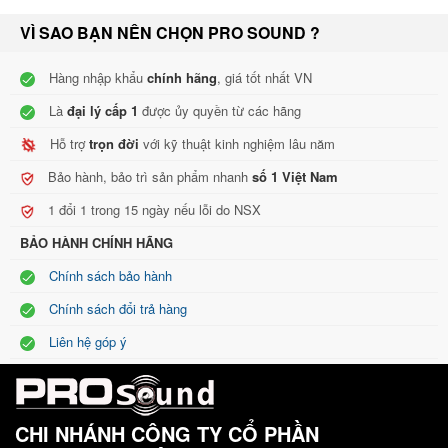
Xây dựng kim loại - gồ ghề và đáng tin cậy
VÌ SAO BẠN NÊN CHỌN PRO SOUND ?
Sốc gắn sốc - độ nhạy thấp để tác động và xử lý tiếng ồn
Mẫu pickup Cardioid - cách nhiệt từ các tín hiệu trên sân khấu
Hàng nhập khẩu
chính hãng
, giá tốt nhất VN
khác
Là
đại lý cấp 1
được ủy quyền từ các hãng
Hum bù cuộn dây làm giảm nhiễu điện
Hỗ trợ
trọn đời
với kỹ thuật kinh nghiệm lâu năm
Nam châm sắt Neodymium có boron - giữ ổn định mic bất kể
Bảo hành, bảo trì sản phẩm nhanh
số 1 Việt Nam
khí hậu
1 đổi 1 trong 15 ngày nếu lỗi do NSX
Vòng Falcon - âm thanh nhất quán theo thời gian
BẢO HÀNH CHÍNH HÃNG
Chính sách bảo hành
Chính sách đổi trả hàng
Liên hệ góp ý
CHI NHÁNH CÔNG TY CỔ PHẦN