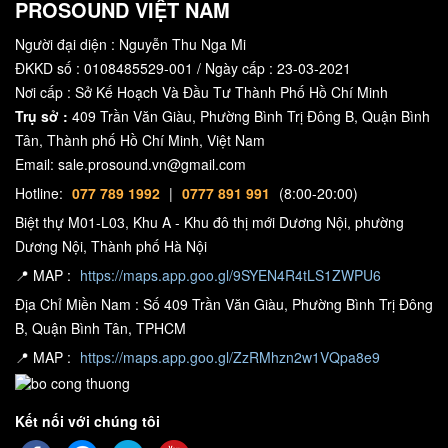
PROSOUND VIỆT NAM
Người đại diện : Nguyễn Thu Nga Mi
ĐKKD số : 0108485529-001 / Ngày cấp : 23-03-2021
Nơi cấp : Sở Kế Hoạch Và Đầu Tư Thành Phố Hồ Chí Minh
Trụ sở :
409 Trần Văn Giàu, Phường Bình Trị Đông B, Quận Bình
Tân, Thành phố Hồ Chí Minh, Việt Nam
Email: sale.prosound.vn@gmail.com
Hotline:
077 789 1992
|
0777 891 991
(8:00-20:00)
Biệt thự M01-L03, Khu A - Khu đô thị mới Dương Nội, phường
Dương Nội, Thành phố Hà Nội
📍 MAP :
https://maps.app.goo.gl/9SYEN4R4tLS1ZWPU6
Địa Chỉ Miền Nam : Số 409 Trần Văn Giàu, Phường Bình Trị Đông
B, Quận Bình Tân, TPHCM
📍 MAP :
https://maps.app.goo.gl/ZzRMhzn2w1VQpa8e9
Kết nối với chúng tôi