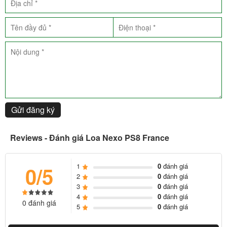
hưởng trong thùng loa của gỗ đặc. Kết hợp với lớp sơn bóng chống
nước của Nexo rất phù hợp với thời tiết nóng ẩm của Việt Nam.
Gửi đăng ký
Reviews - Đánh giá Loa Nexo PS8 France
1
0
đánh giá
0/5
2
0
đánh giá
3
0
đánh giá
4
0
đánh giá
0 đánh giá
5
0
đánh giá