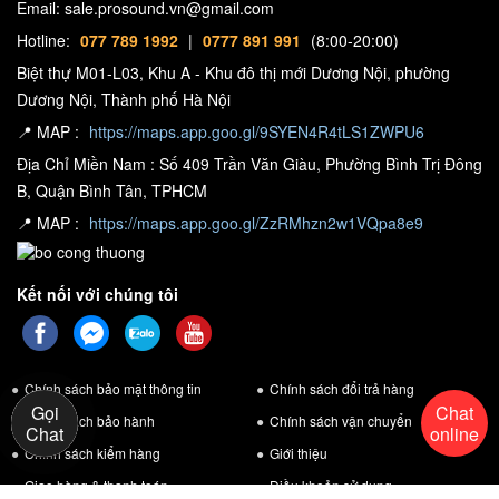
Email: sale.prosound.vn@gmail.com
Hotline:
077 789 1992
|
0777 891 991
(8:00-20:00)
Biệt thự M01-L03, Khu A - Khu đô thị mới Dương Nội, phường
Một sự trải nghiệm thỏa mãn cho khán giả với một đôi loa PS 8
Dương Nội, Thành phố Hà Nội
bé nhỏ nhưng âm thanh mà nó bao phủ đủ rộng lớn với độ
📍 MAP :
https://maps.app.goo.gl/9SYEN4R4tLS1ZWPU6
phủ âm lên tới 50 x 100 độ (ngang), 55 độ (dọc) được sử dụng
Địa Chỉ Miền Nam : Số 409 Trần Văn Giàu, Phường Bình Trị Đông
tốt trong các trương trình và ứng dụng giám sát sân khấu
B, Quận Bình Tân, TPHCM
Linh kiện bên trong loa được các kĩ sư nghiên cứu rất kĩ lưỡng,
📍 MAP :
https://maps.app.goo.gl/ZzRMhzn2w1VQpa8e9
các thiếp bị nâng cấp trở nên hiện đại với sự cóp nhặt nghiên
cứu hơn 30 năm kinh nghiệm để NEXO PS seri ra đời một cách
hoàn hảo nhất.
Kết nối với chúng tôi
Loa NEXO PS có âm bass chắc sâu, âm treble cao bổng, khi
hát cho âm thanh trung thực trong sáng
Loa NEXO PS seri đều có đế đỡ 35mm/1 3/8 của tủ hoặc cột
Chính sách bảo mật thông tin
Chính sách đổi trả hàng
Gọi
Chat
được lắp vào bô điều chỉnh hợp nhất chân đế. Linh hoạt trong
Chính sách bảo hành
Chính sách vận chuyển
Chat
online
di chuyển không gắp phải nhiều khó khăn.
Chính sách kiểm hàng
Giới thiệu
Giao hàng & thanh toán
Điều khoản sử dụng