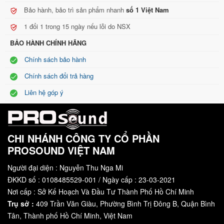
Thiết kế hai chiều thụ động 8 Ohm sử dụng bộ khuếch đại duy
Bảo hành, bảo trì sản phẩm nhanh
số 1 Việt Nam
nhất để đơn giản hơn và chi phí thấp hơn.
1 đổi 1 trong 15 ngày nếu lỗi do NSX
BẢO HÀNH CHÍNH HÃNG
Chính sách bảo hành
Chính sách đổi trả hàng
Liên hệ góp ý
CHI NHÁNH CÔNG TY CỔ PHẦN
PROSOUND VIỆT NAM
Người đại diện : Nguyễn Thu Nga Mi
ĐKKD số : 0108485529-001 / Ngày cấp : 23-03-2021
Nơi cấp : Sở Kế Hoạch Và Đầu Tư Thành Phố Hồ Chí Minh
Trụ sở :
409 Trần Văn Giàu, Phường Bình Trị Đông B, Quận Bình
Tân, Thành phố Hồ Chí Minh, Việt Nam