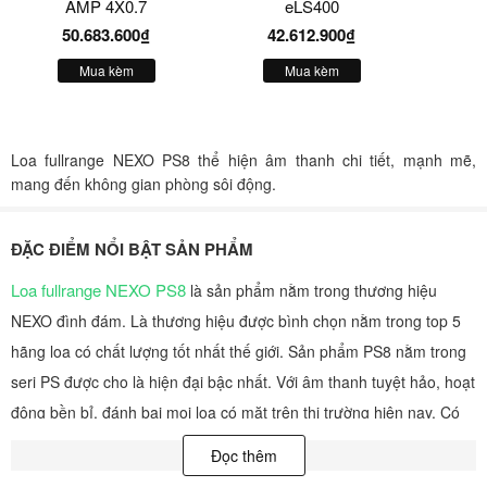
AMP 4X0.7
eLS400
50.683.600₫
42.612.900₫
Mua kèm
Mua kèm
Loa fullrange NEXO PS8 thể hiện âm thanh chi tiết, mạnh mẽ,
mang đến không gian phòng sôi động.
ĐẶC ĐIỂM NỔI BẬT SẢN PHẨM
Loa fullrange NEXO PS8
là sản phẩm nằm trong thương hiệu
NEXO đình đám. Là thương hiệu được bình chọn nằm trong top 5
hãng loa có chất lượng tốt nhất thế giới. Sản phẩm PS8 nằm trong
seri PS được cho là hiện đại bậc nhất. Với âm thanh tuyệt hảo, hoạt
động bền bỉ, đánh bại mọi loa có mặt trên thị trường hiện nay. Có
thể sử dụng tốt trong các hội trường, sân khấu, karaoke chuyên
Đọc thêm
nghiệp, ngoài ra còn được sử dụng để kiểm tra moniter.