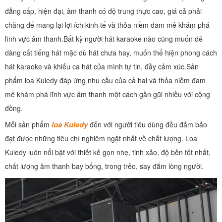
đẳng cấp, hiện đại, âm thanh có độ trung thực cao, giá cả phải
chăng để mang lại lợi ích kinh tế và thỏa niềm đam mê khám phá
lĩnh vực âm thanh.Bất kỳ người hát karaoke nào cũng muốn dễ
dàng cất tiếng hát mặc dù hát chưa hay, muốn thể hiện phong cách
hát karaoke và khiếu ca hát của mình tự tin, đầy cảm xúc.Sản
phẩm loa Kuledy đáp ứng nhu cầu của cả hai và thỏa niềm đam
mê khám phá lĩnh vực âm thanh một cách gần gũi nhiều với cộng
đồng.
loa Kuledy
Mỗi sản phẩm
đến với người tiêu dùng đều đảm bảo
đạt được những tiêu chí nghiêm ngặt nhất về chất lượng. Loa
Kuledy luôn nổi bật với thiết kế gọn nhẹ, tinh xảo, độ bền tốt nhất,
chất lượng âm thanh bay bổng, trong trẻo, say đắm lòng người.