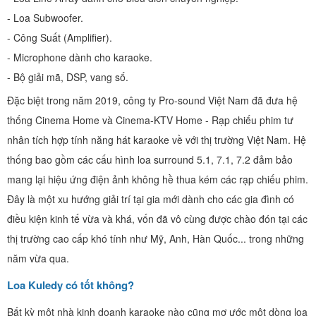
- Loa Subwoofer.
- Công Suất (Amplifier).
- Microphone dành cho karaoke.
- Bộ giải mã, DSP, vang số.
Đặc biệt trong năm 2019, công ty Pro-sound Việt Nam đã đưa hệ
thống Cinema Home và Cinema-KTV Home - Rạp chiếu phim tư
nhân tích hợp tính năng hát karaoke về với thị trường Việt Nam. Hệ
thống bao gồm các cấu hình loa surround 5.1, 7.1, 7.2 đảm bảo
mang lại hiệu ứng điện ảnh không hề thua kém các rạp chiếu phim.
Đây là một xu hướng giải trí tại gia mới dành cho các gia đình có
điều kiện kinh tế vừa và khá, vốn đã vô cùng được chào đón tại các
thị trường cao cấp khó tính như Mỹ, Anh, Hàn Quốc... trong những
năm vừa qua.
Loa Kuledy có tốt không?
Bất kỳ một nhà kinh doanh karaoke nào cũng mơ ước một dòng loa