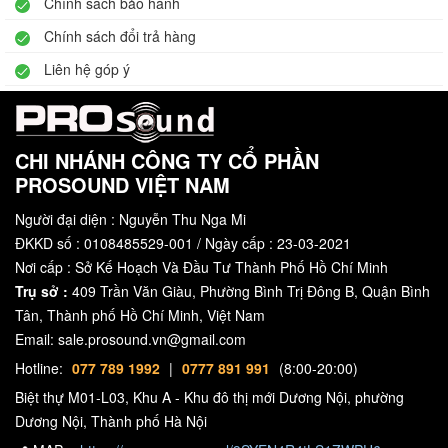
Chính sách bảo hành
Chính sách đổi trả hàng
Liên hệ góp ý
CHI NHÁNH CÔNG TY CỔ PHẦN
PROSOUND VIỆT NAM
Người đại diện : Nguyễn Thu Nga Mi
ĐKKD số : 0108485529-001 / Ngày cấp : 23-03-2021
Nơi cấp : Sở Kế Hoạch Và Đầu Tư Thành Phố Hồ Chí Minh
Trụ sở :
409 Trần Văn Giàu, Phường Bình Trị Đông B, Quận Bình
Tân, Thành phố Hồ Chí Minh, Việt Nam
Email: sale.prosound.vn@gmail.com
Hotline:
077 789 1992
|
0777 891 991
(8:00-20:00)
Biệt thự M01-L03, Khu A - Khu đô thị mới Dương Nội, phường
Dương Nội, Thành phố Hà Nội