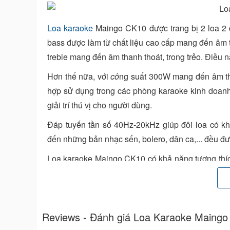
Loa karaoke
Maingo CK10 được trang bị 2 loa 2 đ
bass được làm từ chất liệu cao cấp mang đến âm 
treble mang đến âm thanh thoát, trong trẻo. Điều 
Hơn thế nữa, với
cô
ng suất 300W mang đến âm t
hợp sử dụng trong các phòng karaoke kinh doanh
giải trí thú vị cho người dùng.
Đáp tuyến tần số 40Hz-20kHz giúp đôi loa có kh
đến những bản nhạc sến, bolero, dân ca,... đều đư
Loa karaoke Maingo CK10 có khả năng tương thích 
kết hợp CK10 với âm ly cao cấp khác thì sẽ cho r
Hãy liên hệ ngay hotline:0777 89 1991 để được giả
Reviews - Đánh giá Loa Karaoke Maing