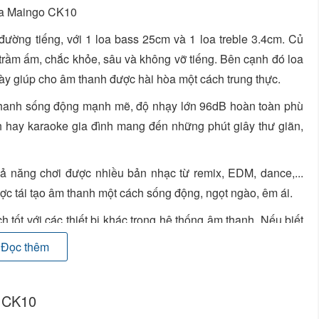
ường tiếng, với 1 loa bass 25cm và 1 loa treble 3.4cm. Củ
trầm ấm, chắc khỏe, sâu và không vỡ tiếng. Bên cạnh đó loa
này giúp cho âm thanh được hài hòa một cách trung thực.
hanh sống động mạnh mẽ, độ nhạy lớn 96dB hoàn toàn phù
 hay karaoke gia đình mang đến những phút giây thư giãn,
ả năng chơi được nhiều bản nhạc từ remix, EDM, dance,...
ợc tái tạo âm thanh một cách sống động, ngọt ngào, êm ái.
tốt với các thiết bị khác trong hệ thống âm thanh. Nếu biết
a âm thanh cực hay, vang với nhiều cung bậc khác nhau.
Đọc thêm
i đáp thắc mắc và mua hàng với giá tốt nhất.
o CK10