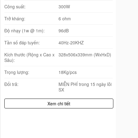
Công suất:
300W
Trở kháng:
6 ohm
Độ nhạy (1w @ 1m):
96dB
Tần số đáp tuyến:
40Hz-20KHZ
Kích thước (Rộng x Cao x
328x506x339mm (WxHxD)
Sâu):
Trọng lượng:
18Kg/pcs
Đổi trả:
MIỄN PHÍ trong 15 ngày lỗi
SX
Xem chi tiết