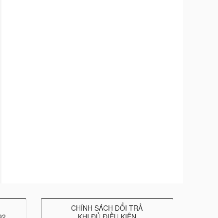
CHÍNH SÁCH ĐỔI TRẢ
92
KHI ĐỦ ĐIỀU KIỆN