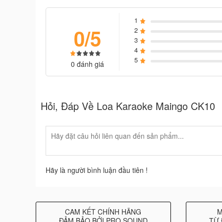
1
0/5
2
3
4
5
0 đánh giá
Hỏi, Đáp Về Loa Karaoke Maingo CK10
Hãy là người bình luận đầu tiên !
CAM KẾT CHÍNH HÃNG
M
ĐẢM BẢO BỞI PRO SOUND
TỪ 