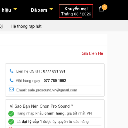
0
Khuyến mại
 hiệu
Đã xem
Tháng 08 / 2026
Dj
Hệ thống rạp hát
Giá Liên Hệ
Liên hệ CSKH :
0777 891 991
Đặt hàng ngay :
077 789 1992
Email: sale.prosound.vn@gmail.com
Vì Sao Bạn Nên Chọn Pro Sound ?
Hàng nhập khẩu
chính hãng
, giá tốt nhất VN
Là
đại lý cấp 1
được ủy quyền từ các hãng