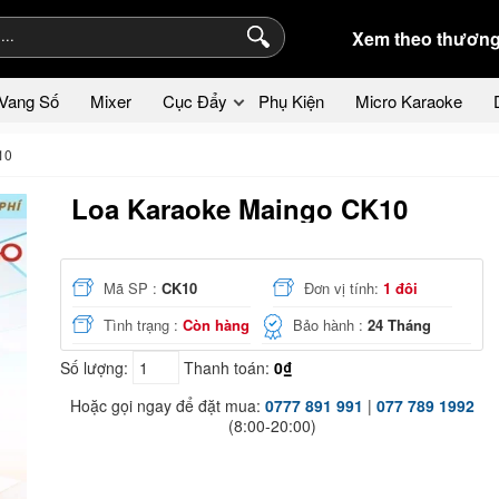
Xem theo thương
Vang Số
Mixer
Cục Đẩy
Phụ Kiện
Micro Karaoke
10
Loa Karaoke Maingo CK10
Mã SP :
CK10
Đơn vị tính:
1 đôi
Tình trạng :
Còn hàng
Bảo hành :
24 Tháng
Số lượng:
Thanh toán:
0₫
Hoặc gọi ngay để đặt mua:
0777 891 991
|
077 789 1992
(8:00-20:00)