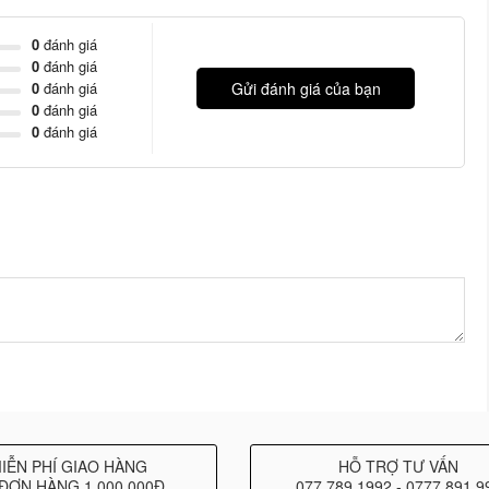
0
đánh giá
0
đánh giá
0
đánh giá
Gửi đánh giá của bạn
0
đánh giá
0
đánh giá
IỄN PHÍ GIAO HÀNG
HỖ TRỢ TƯ VẤN
ĐƠN HÀNG 1.000.000Đ
077 789 1992 - 0777 891 9