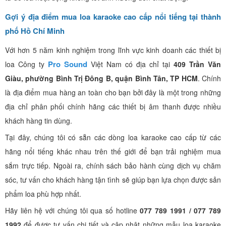
Gợi ý địa điểm mua loa karaoke cao cấp nổi tiếng tại thành
phố Hồ Chí Minh
Với hơn 5 năm kinh nghiệm trong lĩnh vực kinh doanh các thiết bị
Pro Sound
loa Công ty
Việt Nam có địa chỉ tại
409 Trần Văn
Giàu, phường Bình Trị Đông B, quận Bình Tân, TP HCM
. Chính
là địa điểm mua hàng an toàn cho bạn bởi đây là một trong những
địa chỉ phân phối chính hãng các thiết bị âm thanh được nhiều
khách hàng tin dùng.
Tại đây, chúng tôi có sẵn các dòng loa karaoke cao cấp từ các
hãng nổi tiếng khác nhau trên thế giới để bạn trải nghiệm mua
sắm trực tiếp. Ngoài ra, chính sách bảo hành cùng dịch vụ chăm
sóc, tư vấn cho khách hàng tận tình sẽ giúp bạn lựa chọn được sản
phẩm loa phù hợp nhất.
Hãy liên hệ với chúng tôi qua số hotline
077 789 1991 / 077 789
1992
để được tư vấn chi tiết và cập nhật những mẫu loa karaoke