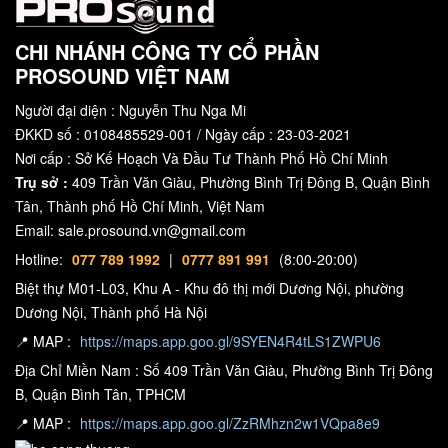
CHI NHÁNH CÔNG TY CỔ PHẦN
PROSOUND VIỆT NAM
Người đại diện : Nguyễn Thu Nga Mi
ĐKKD số : 0108485529-001 / Ngày cấp : 23-03-2021
Nơi cấp : Sở Kế Hoạch Và Đầu Tư Thành Phố Hồ Chí Minh
Trụ sở :
409 Trần Văn Giàu, Phường Bình Trị Đông B, Quận Bình
Tân, Thành phố Hồ Chí Minh, Việt Nam
Email: sale.prosound.vn@gmail.com
Hotline:
077 789 1992
|
0777 891 991
(8:00-20:00)
Biệt thự M01-L03, Khu A - Khu đô thị mới Dương Nội, phường
Dương Nội, Thành phố Hà Nội
📍 MAP :
https://maps.app.goo.gl/9SYEN4R4tLS1ZWPU6
Địa Chỉ Miền Nam : Số 409 Trần Văn Giàu, Phường Bình Trị Đông
B, Quận Bình Tân, TPHCM
📍 MAP :
https://maps.app.goo.gl/ZzRMhzn2w1VQpa8e9