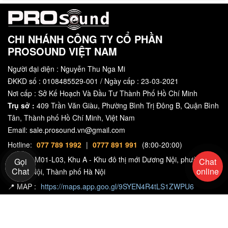
CHI NHÁNH CÔNG TY CỔ PHẦN
PROSOUND VIỆT NAM
Người đại diện : Nguyễn Thu Nga Mi
ĐKKD số : 0108485529-001 / Ngày cấp : 23-03-2021
Nơi cấp : Sở Kế Hoạch Và Đầu Tư Thành Phố Hồ Chí Minh
Trụ sở :
409 Trần Văn Giàu, Phường Bình Trị Đông B, Quận Bình
Tân, Thành phố Hồ Chí Minh, Việt Nam
Email: sale.prosound.vn@gmail.com
Hotline:
077 789 1992
|
0777 891 991
(8:00-20:00)
Biệt thự M01-L03, Khu A - Khu đô thị mới Dương Nội, phường
Gọi
Chat
Chat
online
Dương Nội, Thành phố Hà Nội
📍 MAP :
https://maps.app.goo.gl/9SYEN4R4tLS1ZWPU6
Địa Chỉ Miền Nam : Số 409 Trần Văn Giàu, Phường Bình Trị Đông
Hỗ trợ - Pro Sound
B, Quận Bình Tân, TPHCM