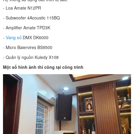
- Loa Amate N12PR
- Subwoofer 4Acoustic 115BQ
- Amplifier Amate TPD3K
Vang số
-
DMX DK6000
- Micro Baiervires BS9500
- Quản lý nguồn Kuledy X108
Một số hình ảnh thi công tại công trình