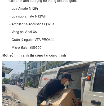
Gia đình anh sử dụng hệ thống loa bao gồm:
- Loa Amate N12Pr
- Loa sub amate N12WP
- Amplifier 4-Acoustic SQ3204
- Vang số Vinal X5
- Quản lý nguồn VTA PRO802
- Micro Baier BS9500
Một số hình ảnh thi công tại công trình