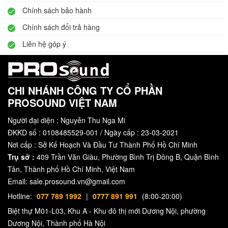
Chính sách bảo hành
Chính sách đổi trả hàng
Liên hệ góp ý
CHI NHÁNH CÔNG TY CỔ PHẦN
PROSOUND VIỆT NAM
Người đại diện : Nguyễn Thu Nga Mi
ĐKKD số : 0108485529-001 / Ngày cấp : 23-03-2021
Nơi cấp : Sở Kế Hoạch Và Đầu Tư Thành Phố Hồ Chí Minh
Trụ sở :
409 Trần Văn Giàu, Phường Bình Trị Đông B, Quận Bình
Tân, Thành phố Hồ Chí Minh, Việt Nam
Email: sale.prosound.vn@gmail.com
Hotline:
077 789 1992
|
0777 891 991
(8:00-20:00)
Biệt thự M01-L03, Khu A - Khu đô thị mới Dương Nội, phường
Dương Nội, Thành phố Hà Nội