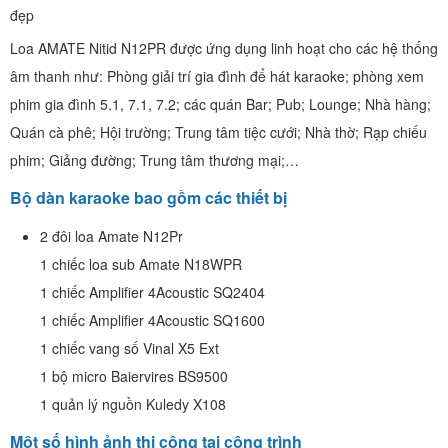
đẹp
Loa AMATE Nitid N12PR được ứng dụng linh hoạt cho các hệ thống
âm thanh như: Phòng giải trí gia đình để hát karaoke; phòng xem
phim gia đình 5.1, 7.1, 7.2; các quán Bar; Pub; Lounge; Nhà hàng;
Quán cà phê; Hội trường; Trung tâm tiệc cưới; Nhà thờ; Rạp chiếu
phim; Giảng đường; Trung tâm thương mại;…
Bộ dàn karaoke bao gồm các thiết bị
2 đôi loa Amate N12Pr
1 chiếc loa sub Amate N18WPR
1 chiếc Amplifier 4Acoustic SQ2404
1 chiếc Amplifier 4Acoustic SQ1600
1 chiếc vang số Vinal X5 Ext
1 bộ micro Baiervires BS9500
1 quản lý nguồn Kuledy X108
Một số hình ảnh thi công tại công trình