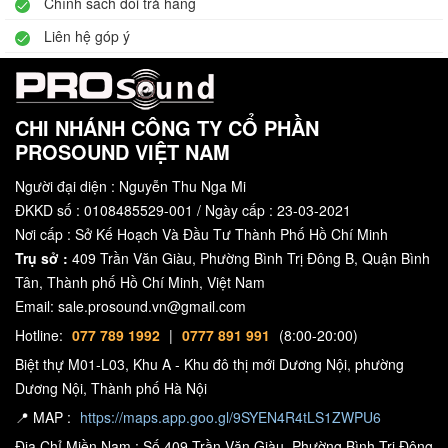
Chính sách đổi trả hàng
Liên hệ góp ý
CHI NHÁNH CÔNG TY CỔ PHẦN
PROSOUND VIỆT NAM
Người đại diện : Nguyễn Thu Nga Mi
ĐKKD số : 0108485529-001 / Ngày cấp : 23-03-2021
Nơi cấp : Sở Kế Hoạch Và Đầu Tư Thành Phố Hồ Chí Minh
Trụ sở :
409 Trần Văn Giàu, Phường Bình Trị Đông B, Quận Bình
Tân, Thành phố Hồ Chí Minh, Việt Nam
Email: sale.prosound.vn@gmail.com
Hotline:
077 789 1992
|
0777 891 991
(8:00-20:00)
Biệt thự M01-L03, Khu A - Khu đô thị mới Dương Nội, phường
Dương Nội, Thành phố Hà Nội
📍 MAP :
https://maps.app.goo.gl/9SYEN4R4tLS1ZWPU6
Địa Chỉ Miền Nam : Số 409 Trần Văn Giàu, Phường Bình Trị Đông