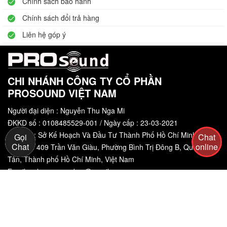
Chính sách bảo hành
Chính sách đổi trả hàng
Liên hệ góp ý
CHI NHÁNH CÔNG TY CỔ PHẦN
PROSOUND VIỆT NAM
Người đại diện : Nguyễn Thu Nga Mi
ĐKKD số : 0108485529-001 / Ngày cấp : 23-03-2021
Nơi cấp : Sở Kế Hoạch Và Đầu Tư Thành Phố Hồ Chí Minh
Gọi
Chat
Chat
online
Trụ sở :
409 Trần Văn Giàu, Phường Bình Trị Đông B, Quận Bình
Tân, Thành phố Hồ Chí Minh, Việt Nam
Email: sale.prosound.vn@gmail.com
Hotline:
077 789 1992
|
0777 891 991
(8:00-20:00)
Hỗ trợ - Pro Sound
Biệt thự M01-L03, Khu A - Khu đô thị mới Dương Nội, phường
Dương Nội, Thành phố Hà Nội