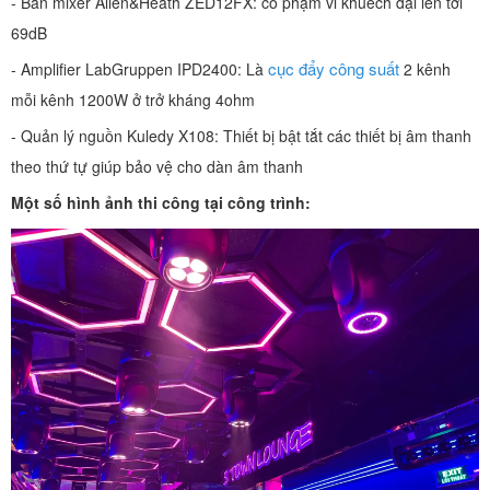
- Bàn mixer Allen&Heath ZED12FX: có phạm vi khuếch đại lên tới
69dB
cục đẩy công suất
- Amplifier LabGruppen IPD2400: Là
2 kênh
mỗi kênh 1200W ở trở kháng 4ohm
- Quản lý nguồn Kuledy X108: Thiết bị bật tắt các thiết bị âm thanh
theo thứ tự giúp bảo vệ cho dàn âm thanh
Một số hình ảnh thi công tại công trình: