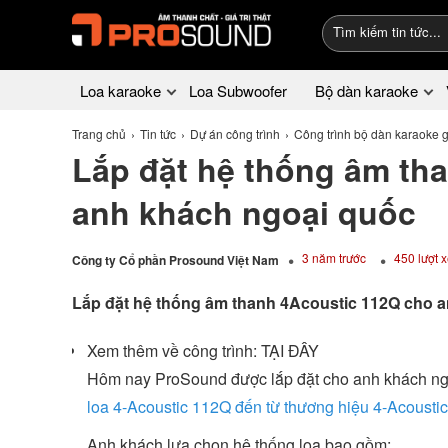
Loa karaoke
Loa Subwoofer
Bộ dàn karaoke
Trang chủ
Tin tức
Dự án công trình
Công trình bộ dàn karaoke g
Lắp đặt hệ thống âm th
anh khách ngoại quốc
3 năm trước
450 lượt 
Công ty Cổ phần Prosound Việt Nam
Lắp đặt hệ thống âm thanh 4Acoustic 112Q cho 
Xem thêm về công trình: TẠI ĐÂY
Hôm nay ProSound được lắp đặt cho anh khách ngo
loa 4-Acoustic 112Q đến từ thương hiệu 4-Acousti
Anh khách lựa chọn hệ thống loa bao gồm: