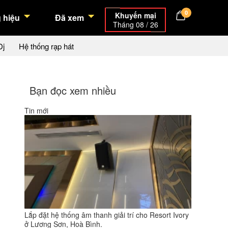
0
Khuyến mại
 hiệu
Đã xem
Tháng 08 / 26
Dj
Hệ thống rạp hát
Bạn đọc xem nhiều
Tin mới
Lắp đặt hệ thống âm thanh giải trí cho Resort Ivory
ở Lương Sơn, Hoà Bình.