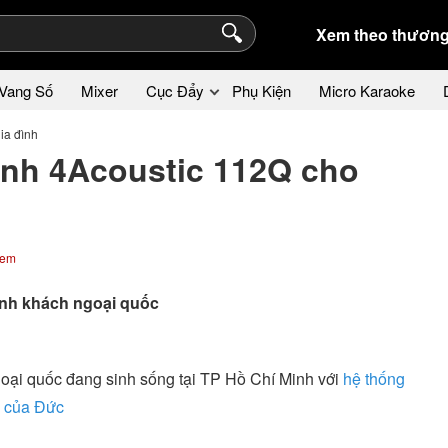
Xem theo thương
Vang Số
Mixer
Cục Đẩy
Phụ Kiện
Micro Karaoke
ia đình
anh 4Acoustic 112Q cho
xem
anh khách ngoại quốc
ại quốc đang sinh sống tại TP Hồ Chí Minh với
hệ thống
c của Đức