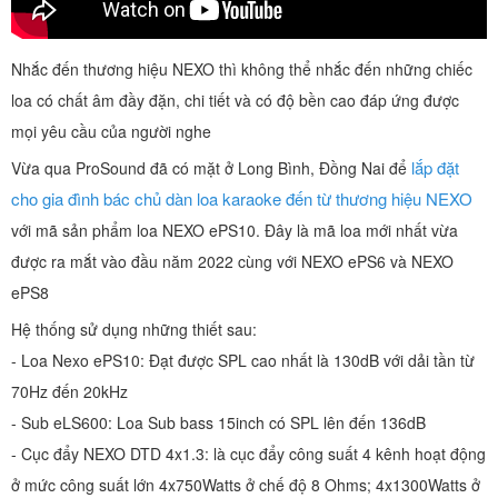
Nhắc đến thương hiệu NEXO thì không thể nhắc đến những chiếc
loa có chất âm đầy đặn, chi tiết và có độ bền cao đáp ứng được
mọi yêu cầu của người nghe
lắp đặt
Vừa qua ProSound đã có mặt ở Long Bình, Đồng Nai để
cho gia đình bác chủ dàn loa karaoke đến từ thương hiệu NEXO
với mã sản phẩm loa NEXO ePS10. Đây là mã loa mới nhất vừa
được ra mắt vào đầu năm 2022 cùng với NEXO ePS6 và NEXO
ePS8
Hệ thống sử dụng những thiết sau:
- Loa Nexo ePS10: Đạt được SPL cao nhất là 130dB với dải tần từ
70Hz đến 20kHz
- Sub eLS600: Loa Sub bass 15inch có SPL lên đến 136dB
- Cục đẩy NEXO DTD 4x1.3: là cục đẩy công suất 4 kênh hoạt động
ở mức công suất lớn 4x750Watts ở chế độ 8 Ohms; 4x1300Watts ở