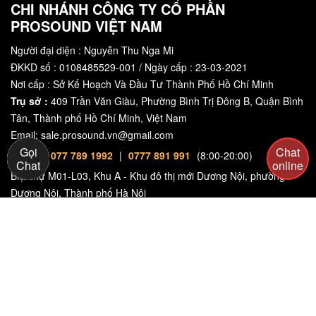
CHI NHÁNH CÔNG TY CỔ PHẦN
PROSOUND VIỆT NAM
Người đại diện : Nguyễn Thu Nga Mi
ĐKKD số : 0108485529-001 / Ngày cấp : 23-03-2021
Nơi cấp : Sở Kế Hoạch Và Đầu Tư Thành Phố Hồ Chí Minh
Trụ sở :
409 Trần Văn Giàu, Phường Bình Trị Đông B, Quận Bình
Tân, Thành phố Hồ Chí Minh, Việt Nam
Email: sale.prosound.vn@gmail.com
Gọi
Chat
Hotline:
077 789 1992
|
0777 891 991
(8:00-20:00)
Chat
online
Biệt thự M01-L03, Khu A - Khu đô thị mới Dương Nội, phường
Dương Nội, Thành phố Hà Nội
📍 MAP :
https://maps.app.goo.gl/9SYEN4R4tLS1ZWPU6
Hỗ trợ - Pro Sound
Địa Chỉ Miền Nam : Số 409 Trần Văn Giàu, Phường Bình Trị Đông
B, Quận Bình Tân, TPHCM
📍 MAP :
https://maps.app.goo.gl/ZzRMhzn2w1VQpa8e9
Hãy nhập mô tả yêu cầu và phone của bạn