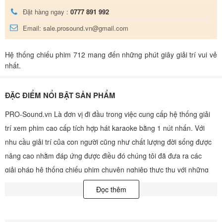
Đặt hàng ngay :
0777 891 992
Email: sale.prosound.vn@gmail.com
Hệ thống chiếu phim 712 mang đến những phút giây giải trí vui vẻ
nhất.
ĐẶC ĐIỂM NỔI BẬT SẢN PHẨM
PRO-Sound.vn Là đơn vị đi đầu trong việc cung cấp hệ thống giải
trí xem phim cao cấp tích hợp hát karaoke bằng 1 nút nhấn. Với
nhu cầu giải trí của con người cũng như chất lượng đời sống được
nâng cao nhằm đáp ứng được điều đó chúng tôi đã đưa ra các
giải pháp hệ thống chiếu phim chuyên nghiệp thực thụ với những
thước phim được tái tạo lại 1 cách trung thực nhất và ấn tượng nhất
Đọc thêm
cùng với những hệ thống âm thanh được nhập khẩu chính hãng rõ
nguồn gốc xuất xứ Co,Cq,VAT và được chế độ bảo hành đặc biệt