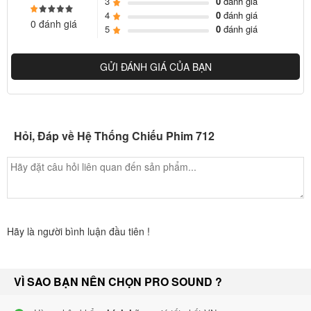
3
0
đánh giá
flexible also can be embedded and hang out.
4
0
đánh giá
0 đánh giá
5
0
đánh giá
GỬI ĐÁNH GIÁ CỦA BẠN
Hỏi, Đáp về Hệ Thống Chiếu Phim 712
Hãy là người bình luận đầu tiên !
VÌ SAO BẠN NÊN CHỌN PRO SOUND ?