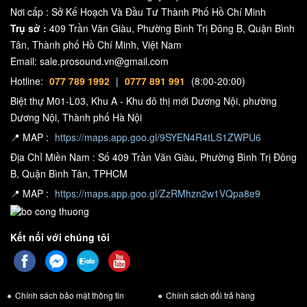
Nơi cấp : Sở Kế Hoạch Và Đầu Tư Thành Phố Hồ Chí Minh
Trụ sở :
409 Trần Văn Giàu, Phường Bình Trị Đông B, Quận Bình
Tân, Thành phố Hồ Chí Minh, Việt Nam
Email: sale.prosound.vn@gmail.com
Hotline:
077 789 1992
|
0777 891 991
(8:00-20:00)
Biệt thự M01-L03, Khu A - Khu đô thị mới Dương Nội, phường
Dương Nội, Thành phố Hà Nội
📍 MAP :
https://maps.app.goo.gl/9SYEN4R4tLS1ZWPU6
Địa Chỉ Miền Nam : Số 409 Trần Văn Giàu, Phường Bình Trị Đông
B, Quận Bình Tân, TPHCM
📍 MAP :
https://maps.app.goo.gl/ZzRMhzn2w1VQpa8e9
Kết nối với chúng tôi
Chính sách bảo mật thông tin
Chính sách đổi trả hàng