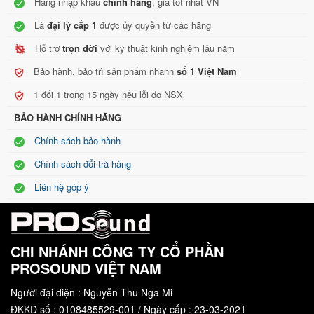
Hàng nhập khẩu
chính hãng
, giá tốt nhất VN
Là
đại lý cấp 1
được ủy quyền từ các hãng
Hỗ trợ
trọn đời
với kỹ thuật kinh nghiệm lâu năm
Bảo hành, bảo trì sản phẩm nhanh
số 1 Việt Nam
1 đổi 1 trong 15 ngày nếu lỗi do NSX
BẢO HÀNH CHÍNH HÃNG
Chính sách bảo hành
Chính sách đổi trả hàng
Liên hệ góp ý
CHI NHÁNH CÔNG TY CỔ PHẦN
PROSOUND VIỆT NAM
Người đại diện : Nguyễn Thu Nga Mi
ĐKKD số : 0108485529-001 / Ngày cấp : 23-03-2021