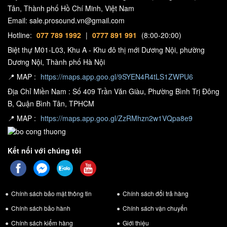
Tân, Thành phố Hồ Chí Minh, Việt Nam
Sản phẩm này thường được trang bị các nút điều khiển trên bề
Email: sale.prosound.vn@gmail.com
mặt, cho phép bạn điều chỉnh âm lượng và tần số âm trầm dễ
Hotline:
077 789 1992
|
0777 891 991
(8:00-20:00)
dàng. Điều này giúp bạn tùy chỉnh trải nghiệm âm thanh theo ý
Biệt thự M01-L03, Khu A - Khu đô thị mới Dương Nội, phường
muốn.
Dương Nội, Thành phố Hà Nội
Loa sub Kuledy SP12 có tính linh hoạt trong việc sử dụng. Bạn có
📍 MAP :
https://maps.app.goo.gl/9SYEN4R4tLS1ZWPU6
thể sử dụng nó trong các hệ thống âm thanh gia đình, karaoke, sân
Địa Chỉ Miền Nam : Số 409 Trần Văn Giàu, Phường Bình Trị Đông
khấu biểu diễn, hoặc thậm chí trong các sự kiện lớn hơn.
B, Quận Bình Tân, TPHCM
Một trong những điểm mạnh nổi bật của Loa trầm Điện Kuledy
📍 MAP :
https://maps.app.goo.gl/ZzRMhzn2w1VQpa8e9
SP12 là giá trị đáng đồng tiền bát gạo mà nó mang lại. Sản phẩm
này giúp bạn trải nghiệm âm thanh âm trầm mạnh mẽ mà không
Kết nối với chúng tôi
cần phải đầu tư quá nhiều.
Loa siêu trầm Điện Kuledy SP12 là một sản phẩm âm thanh đỉnh
cao với sự kết hợp giữa hiệu suất âm thanh xuất sắc và thiết kế
Chính sách bảo mật thông tin
Chính sách đổi trả hàng
khiêm nhường. Với khả năng tái tạo âm thanh âm trầm mạnh mẽ,
Chính sách bảo hành
Chính sách vận chuyển
tính linh hoạt trong sử dụng, và giá trị đáng đồng tiền bát gạo, sản
Chính sách kiểm hàng
Giới thiệu