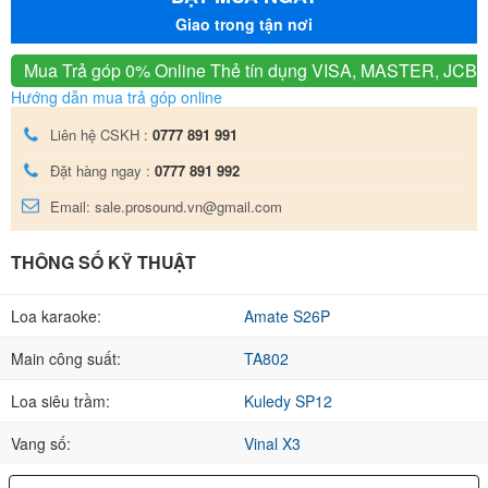
Giao trong tận nơi
Mua Trả góp 0% Online
Thẻ tín dụng VISA, MASTER, JCB
Hướng dẫn mua trả góp online
Liên hệ CSKH :
0777 891 991
Đặt hàng ngay :
0777 891 992
Email: sale.prosound.vn@gmail.com
THÔNG SỐ KỸ THUẬT
Loa karaoke:
Amate S26P
Main công suất:
TA802
Loa siêu trầm:
Kuledy SP12
Vang số:
Vinal X3