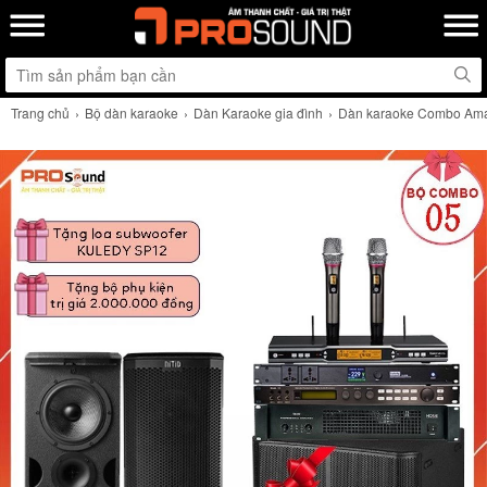
Trang chủ
Bộ dàn karaoke
Dàn Karaoke gia đình
Dàn karaoke Combo Am