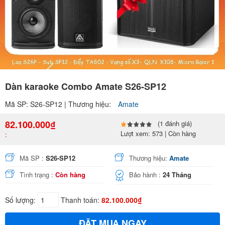
Dàn karaoke Combo Amate S26-SP12
Mã SP: S26-SP12 | Thương hiệu:
Amate
82.100.000₫
(1 đánh giá)
Lượt xem: 573 | Còn hàng
:
Mã SP :
S26-SP12
Thương hiệu:
Amate
Tình trạng :
Còn hàng
Bảo hành :
24 Tháng
Số lượng:
Thanh toán:
82.100.000₫
ĐẶT MUA NGAY