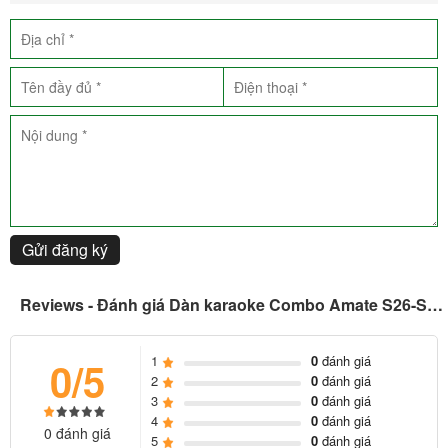
Gửi đăng ký
Dàn karaoke Combo Amate S26-SP12 là sự kết hợp của các
Reviews - Đánh giá Dàn karaoke Combo Amate S26-SP12
thiết bị chất lượng
1
0
đánh giá
0/5
Loa Amate S26P
2
0
đánh giá
Sản phẩm này sử dụng các linh kiện chất lượng cao, từ loa đến bộ
3
0
đánh giá
4
0
đánh giá
phận bên trong. Điều này đảm bảo rằng loa hoạt động đáng tin cậy
0 đánh giá
5
0
đánh giá