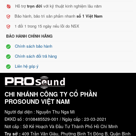
Hỗ trợ
trọn đời
với kỹ thuật kinh nghiệm lâu năm
Bảo hành, bảo trì sản phẩm nhanh
số 1 Việt Nam
1 đổi 1 trong 15 ngày nếu lỗi do NSX
BẢO HÀNH CHÍNH HÃNG
Chính sách bảo hành
Chính sách đổi trả hàng
Liên hệ góp ý
CHI NHÁNH CÔNG TY CỔ PHẦN
PROSOUND VIỆT NAM
Người đại diện : Nguyễn Thu Nga Mi
ĐKKD số : 0108485529-001 / Ngày cấp : 23-03-2021
Nơi cấp : Sở Kế Hoạch Và Đầu Tư Thành Phố Hồ Chí Minh
Loa sub điện Kuledy SP12
Trụ sở :
409 Trần Văn Giàu, Phường Bình Trị Đông B, Quận Bình