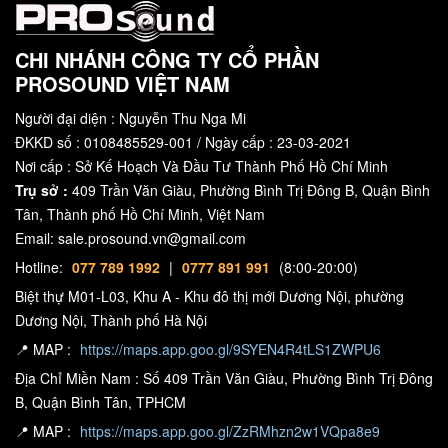
Hiệu suất âm thanh vượt trội
: Những dàn âm thanh sân khấu,
hội trường, gia đình cao cấp, dàn karaoke kinh doanh thì việc sử
CHI NHÁNH CÔNG TY CỔ PHẦN
dụng những chiếc amply không thể đem lại
hiệu quả
âm thanh vượt
PROSOUND VIỆT NAM
trội cũng như kéo được những đôi loa full
cô
ng suất lớn. Chính vì lẽ
đó mà cục đẩy âm thanh ra đời nhằm giải quyết những vấn đề mà
Người đại diện : Nguyễn Thu Nga Mi
ĐKKD số : 0108485529-001 / Ngày cấp : 23-03-2021
amply không là được trong những hệ thống âm thanh cao cấp. Nhờ
Nơi cấp : Sở Kế Hoạch Và Đầu Tư Thành Phố Hồ Chí Minh
có thiết bị này mà tín hiệu âm thanh sẽ được vang xa hơn, rõ ràng,
Trụ sở :
409 Trần Văn Giàu, Phường Bình Trị Đông B, Quận Bình
trung thực và sống động hơn bao giờ hết.
Tân, Thành phố Hồ Chí Minh, Việt Nam
Thiết kế hiện đại
: các mẫu cục đẩy được hãng thiết kế mang tính
Email: sale.prosound.vn@gmail.com
thẩm
mỹ
rất cao chính vì vậy mà sự hiện diện cục đẩy trong phòng
Hotline:
077 789 1992
|
0777 891 991
(8:00-20:00)
giúp mang đến vẻ đẹp hiện đại và phong cách cho dàn âm thanh
Biệt thự M01-L03, Khu A - Khu đô thị mới Dương Nội, phường
của quý khách.
Dương Nội, Thành phố Hà Nội
📍 MAP :
https://maps.app.goo.gl/9SYEN4R4tLS1ZWPU6
Hạn chế tối đa méo tiếng
: được trang bị những linh kiện hiện đại
Địa Chỉ Miền Nam : Số 409 Trần Văn Giàu, Phường Bình Trị Đông
cùng quy trình sản xuất tiên tiến giúp giảm tối đa độ méo tiếng của
B, Quận Bình Tân, TPHCM
loa karaoke giúp âm thanh được phát ra hoàn hảo nhất. Bên cạnh
📍 MAP :
https://maps.app.goo.gl/ZzRMhzn2w1VQpa8e9
đó nó cũng góp phần giúp các thiết bị âm thanh hoạt động ổn định,