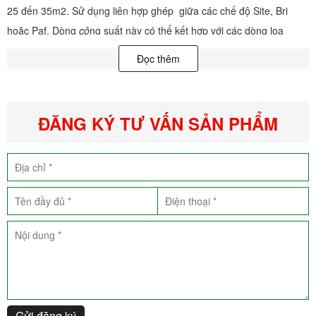
25 đến 35m2. Sử dụng liên hợp ghép giữa các chế độ Site, Bri
hoặc Paf. Dòng
cô
ng suất này có thể kết hợp với các dòng loa
chuyên nghiệp với
cô
ng suất tương ứng. Đây là giải
pháp
tuyệt vời,
Đọc thêm
tiết kiệm chi phí cho các chủ đầu tư chuyên phòng hát Karaoke,
Cafe, tiệc cưới.
ĐĂNG KÝ TƯ VẤN SẢN PHẨM
Gửi đăng ký