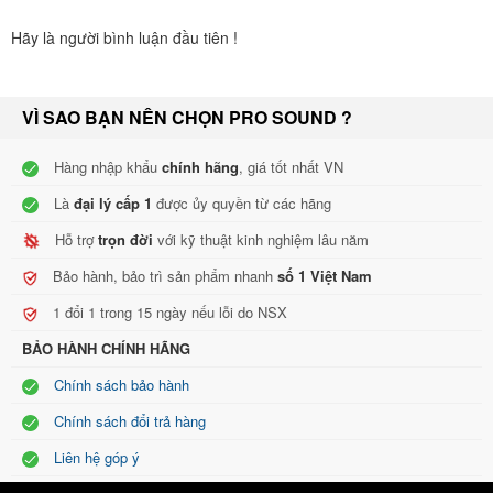
trên máy tính. Tuy nhiên, việc này đòi hỏi người thiết lập phải được
Hãy là người bình luận đầu tiên !
đào tạo bài bản, có bề dày kinh nghiệm về âm thanh và giá thành
của bộ dàn cũng tăng lên so với việc sử dụng amply karaoke.
Các loại cục đẩy
cô
ng suất
VÌ SAO BẠN NÊN CHỌN PRO SOUND ?
Cục đẩy
cô
ng suất 2 kênh
: là mẫu thiết bị khuyếch đại âm thanh
Hàng nhập khẩu
chính hãng
, giá tốt nhất VN
tích hợp 2 cổng vào từ vang số xuống cũng như có 2 đầu ra để kéo
Là
đại lý cấp 1
được ủy quyền từ các hãng
2 loa (1 cặp loa)
Hỗ trợ
trọn đời
với kỹ thuật kinh nghiệm lâu năm
Cục đẩy
cô
ng suất
3 kênh
: là mẫu thiết bị khuyếch đại âm thanh
Bảo hành, bảo trì sản phẩm nhanh
số 1 Việt Nam
tích hợp 3 cổng vào từ vang số xuống cũng như có 3 đầu ra để kéo
1 đổi 1 trong 15 ngày nếu lỗi do NSX
1 đôi loa + 1 loa sub hơi.
BẢO HÀNH CHÍNH HÃNG
Cục đẩy
cô
ng suất 4 kênh
: là mẫu thiết bị khuyếch đại âm thanh
tích hợp 4 cổng vào từ vang số xuống cũng như có 4 đầu ra để kéo
Chính sách bảo hành
4 loa (2 cặp loa).
Chính sách đổi trả hàng
Ưu điểm khi dùng cục
cô
ng suất
Liên hệ góp ý