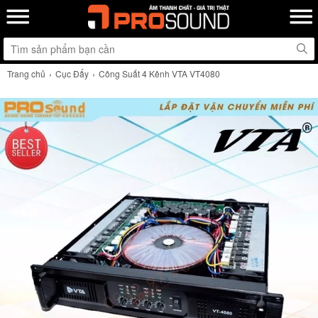
Trang chủ
Cục Đẩy
Công Suất 4 Kênh VTA VT4080