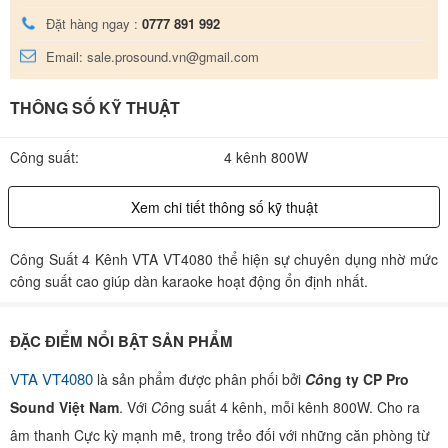
Đặt hàng ngay :
0777 891 992
Email: sale.prosound.vn@gmail.com
THÔNG SỐ KỸ THUẬT
Công suất:
4 kênh 800W
Xem chi tiết thông số kỹ thuật
Công Suất 4 Kênh VTA VT4080 thể hiện sự chuyên dụng nhờ mức
công suất cao giúp dàn karaoke hoạt động ổn định nhất.
ĐẶC ĐIỂM NỔI BẬT SẢN PHẨM
VTA VT4080
là sản phẩm được phân phối bởi
Cô
ng ty CP Pro
Sound Việt Nam
. Với
Cô
ng suất 4 kênh, mỗi kênh 800W. Cho ra
âm thanh Cực kỳ mạnh mẽ, trong trẻo đối với những căn phòng từ