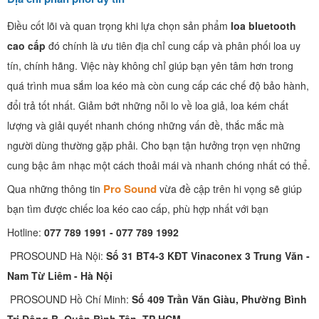
Điều cốt lõi và quan trọng khi lựa chọn sản phẩm
loa bluetooth
cao cấp
đó chính là ưu tiên địa chỉ cung cấp và phân phối loa uy
tín, chính hãng. Việc này không chỉ giúp bạn yên tâm hơn trong
quá trình mua sắm loa kéo mà còn cung cấp các chế độ bảo hành,
đổi trả tốt nhất. Giảm bớt những nỗi lo về loa giả, loa kém chất
lượng và giải quyết nhanh chóng những vấn đề, thắc mắc mà
người dùng thường gặp phải. Cho bạn tận hưởng trọn vẹn những
cung bậc âm nhạc một cách thoải mái và nhanh chóng nhất có thể.
Pro Sound
Qua những thông tin
vừa đề cập trên hi vọng sẽ giúp
bạn tìm được chiếc loa kéo cao cấp, phù hợp nhất với bạn
Hotline:
077 789 1991 - 077 789 1992
PROSOUND Hà Nội:
Số 31 BT4-3 KĐT Vinaconex 3 Trung Văn -
Nam Từ Liêm - Hà Nội
PROSOUND Hồ Chí Minh:
Số 409 Trần Văn Giàu, Phường Bình