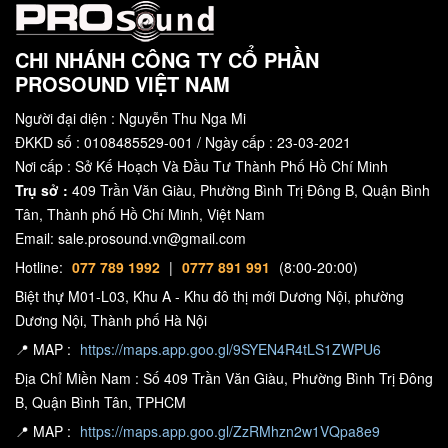
CHI NHÁNH CÔNG TY CỔ PHẦN
PROSOUND VIỆT NAM
Người đại diện : Nguyễn Thu Nga Mi
ĐKKD số : 0108485529-001 / Ngày cấp : 23-03-2021
Nơi cấp : Sở Kế Hoạch Và Đầu Tư Thành Phố Hồ Chí Minh
Trụ sở :
409 Trần Văn Giàu, Phường Bình Trị Đông B, Quận Bình
Tân, Thành phố Hồ Chí Minh, Việt Nam
Email: sale.prosound.vn@gmail.com
Hotline:
077 789 1992
|
0777 891 991
(8:00-20:00)
Biệt thự M01-L03, Khu A - Khu đô thị mới Dương Nội, phường
Dương Nội, Thành phố Hà Nội
📍 MAP :
https://maps.app.goo.gl/9SYEN4R4tLS1ZWPU6
Địa Chỉ Miền Nam : Số 409 Trần Văn Giàu, Phường Bình Trị Đông
B, Quận Bình Tân, TPHCM
📍 MAP :
https://maps.app.goo.gl/ZzRMhzn2w1VQpa8e9