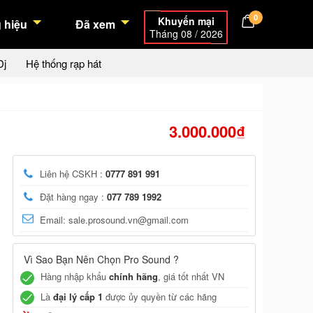
0
Khuyến mại
 hiệu
Đã xem
Tháng 08 / 2026
Dj
Hệ thống rạp hát
3.000.000₫
Liên hệ CSKH :
0777 891 991
Đặt hàng ngay :
077 789 1992
Email: sale.prosound.vn@gmail.com
Vì Sao Bạn Nên Chọn Pro Sound ?
Hàng nhập khẩu
chính hãng
, giá tốt nhất VN
Là
đại lý cấp 1
được ủy quyền từ các hãng