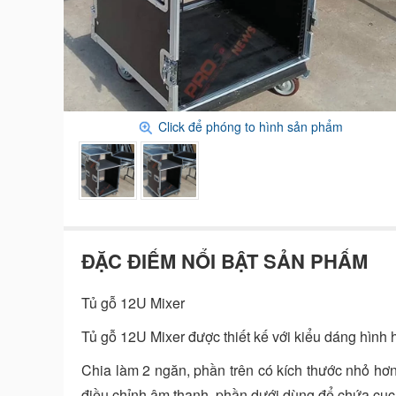
Click để phóng to hình sản phẩm
ĐẶC ĐIỂM NỔI BẬT SẢN PHẨM
Tủ gỗ 12U Mixer
Tủ gỗ 12U Mixer được thiết kế với kiểu dáng hì
Chia làm 2 ngăn, phần trên có kích thước nhỏ hơn 
điều chỉnh âm thanh, phần dưới dùng để chứa cục đ