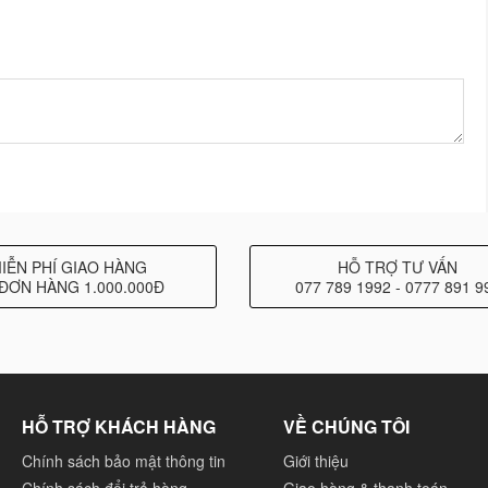
IỄN PHÍ GIAO HÀNG
HỖ TRỢ TƯ VẤN
ĐƠN HÀNG 1.000.000Đ
077 789 1992 - 0777 891 9
HỖ TRỢ KHÁCH HÀNG
VỀ CHÚNG TÔI
Chính sách bảo mật thông tin
Giới thiệu
Chính sách đổi trả hàng
Giao hàng & thanh toán