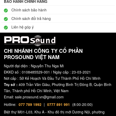
BẢO HÀNH CHÍNH HÃNG
Chính sách bảo hành
Chính sách đổi trả hàng
Liên hệ góp ý
CHI NHÁNH CÔNG TY CỔ PHẦN
PROSOUND VIỆT NAM
Người đại diện : Nguyễn Thu Nga Mi
ĐKKD số : 0108485529-001 / Ngày cấp : 23-03-2021
Nơi cấp : Sở Kế Hoạch Và Đầu Tư Thành Phố Hồ Chí Minh
Trụ sở :
409 Trần Văn Giàu, Phường Bình Trị Đông B, Quận Bình
Tân, Thành phố Hồ Chí Minh, Việt Nam
Email: sale.prosound.vn@gmail.com
Hotline:
077 789 1992
|
0777 891 991
(8:00-20:00)
Biệt thự M01-L03, Khu A - Khu đô thị mới Dương Nội, phường