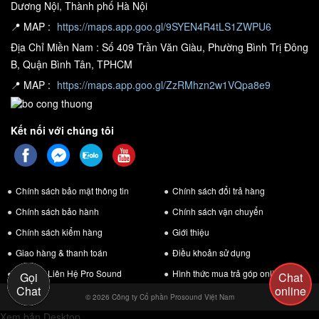
Dương Nội, Thành phố Hà Nội
📍 MAP :
https://maps.app.goo.gl/9SYEN4R4tLS1ZWPU6
Địa Chỉ Miền Nam : Số 409 Trần Văn Giàu, Phường Bình Trị Đông
B, Quận Bình Tân, TPHCM
📍 MAP :
https://maps.app.goo.gl/ZzRMhzn2w1VQpa8e9
Kết nối với chúng tôi
Chính sách bảo mật thông tin
Chính sách đổi trả hàng
Chính sách bảo hành
Chính sách vận chuyển
Chính sách kiểm hàng
Giới thiệu
Giao hàng & thanh toán
Điều khoản sử dụng
Chi Tiết Liên Hệ Pro Sound
Hình thức mua trả góp online
Gọi
Chat
Chat
online
© 2026 Công ty Cổ phần Prosound Việt Nam
Xem bản Desktop