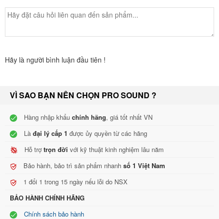
thiết kế phản xạ âm trầm và nó có thể được sử dụng độc lập, xếp
chồng lên nhau. Theo tiêu chuẩn DIN 18032-3 dành cho trường
học và hội trường thể thao. Kết hợp với các tấm bên là một cặp
chèn ren M10 và vào bảng điều khiển, phía sau là hai đầu nối NL4
cũng như khối đấu nối vít hai cực.
Hãy là người bình luận đầu tiên !
VÌ SAO BẠN NÊN CHỌN PRO SOUND ?
Hàng nhập khẩu
chính hãng
, giá tốt nhất VN
Là
đại lý cấp 1
được ủy quyền từ các hãng
Hỗ trợ
trọn đời
với kỹ thuật kinh nghiệm lâu năm
Bảo hành, bảo trì sản phẩm nhanh
số 1 Việt Nam
1 đổi 1 trong 15 ngày nếu lỗi do NSX
Bộ khuếch đại d&b được thiết kế đặc biệt để cấp nguồn cho loa
BẢO HÀNH CHÍNH HÃNG
d&b. Chúng kết hợp xử lý tín hiệu kỹ thuật số để quản lý loa toàn
diện, chức năng bộ lọc có thể chuyển đổi, khả năng từ xa và điều
Chính sách bảo hành