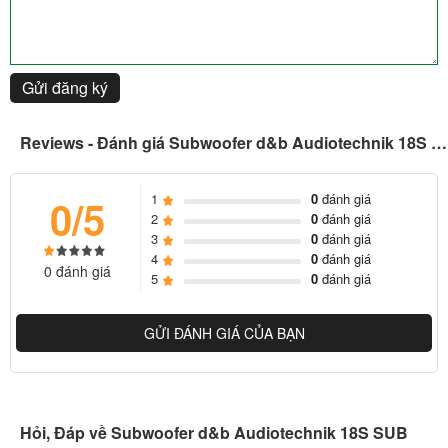
**
IP55: Được bảo vệ khỏi sự xâm nhập của bụi hạn chế. Được bảo
vệ khỏi các tia nước áp suất thấp từ bất kỳ hướng nào.
Cài đặt loa siêu trầm nhỏ gọn cụ thể:
Gửi đăng ký
Loa siêu trầm nhỏ gọn có thể bay được chuyên lắp đặt
Trình điều khiển neodymium 18 inch
Reviews - Đánh giá Subwoofer d&b Audiotechnik 18S SUB
Thiết kế phản xạ âm trầm
Phân tán đa hướng
1
0
đánh giá
0/5
132dB SPL tối đa
2
0
đánh giá
Sử dụng độc lập, xếp chồng lên nhau hoặc làm cơ sở cho
3
0
đánh giá
4
0
đánh giá
ngăn xếp hỗn hợp trên mặt đất
0 đánh giá
5
0
đánh giá
Chân cao su ngăn chuyển động và bảo vệ bảng điều khiển
phía dưới
GỬI ĐÁNH GIÁ CỦA BẠN
Cấu tạo của 18S Sub
Thiết kế 1.600W (đỉnh) hiệu suất cao với SPL tối đa 132dB, thùng
loa 18S Sub chứa một trình điều khiển neodymium 18 inch trong
Hỏi, Đáp về Subwoofer d&b Audiotechnik 18S SUB