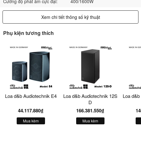
Cường độ phát âm cực đại:
400/1600W
Xem chi tiết thông số kỹ thuật
Phụ kiện tương thích
Loa d&b Audiotechnik E4
Loa d&b Audiotechnik 12S
Loa d&b 
D
44.117.880₫
166.381.550₫
14
Mua kèm
Mua kèm