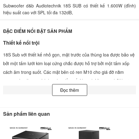
Subwoofer d&b Audiotechnik 18S SUB có thiết kế 1.600W (đỉnh)
hiệu suất cao với SPL tối đa 132dB,
ĐẶC ĐIỂM NỔI BẬT SẢN PHẨM
Thiết kế nổi trội
18S Sub với thiết kế nhỏ gọn, mặt trước của thùng loa được bảo vệ
bởi một tấm lưới kim loại cứng chắc được hỗ trợ bởi một tấm xốp
cách âm trong suốt. Các mặt bên có ren M10 cho giá đỡ nằm
ngang và mặt sau tích hợp hai đầu nối Neutrik NL4 speakON, cũng
như khối đầu cuối vít hai cực. Các miếng chèn có ren được bao
Đọc thêm
phủ bởi nắp giả có màu tủ (phải tháo nắp trước khi lắp bất kỳ phụ
kiện nào). Để sử dụng làm đế, 18S Sub được trang bị bốn chân cao
Sản phẩm liên quan
su để ngăn chuyển động của tủ và bảo vệ mặt dưới chống trầy
xước. Vỏ ngoài của 18S Sub được làm từ ván ép hàng hải với lớp
sơn đen chống va đập.