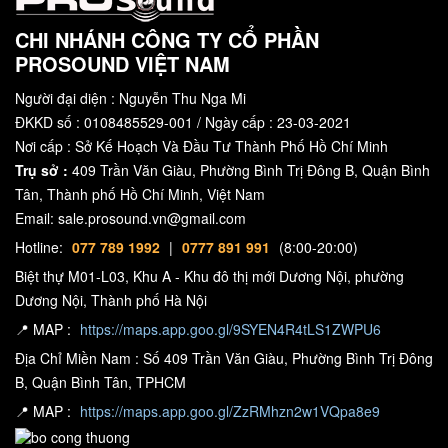
CHI NHÁNH CÔNG TY CỔ PHẦN
PROSOUND VIỆT NAM
Người đại diện : Nguyễn Thu Nga Mi
ĐKKD số : 0108485529-001 / Ngày cấp : 23-03-2021
Nơi cấp : Sở Kế Hoạch Và Đầu Tư Thành Phố Hồ Chí Minh
Trụ sở :
409 Trần Văn Giàu, Phường Bình Trị Đông B, Quận Bình
Tân, Thành phố Hồ Chí Minh, Việt Nam
Email: sale.prosound.vn@gmail.com
Hotline:
077 789 1992
|
0777 891 991
(8:00-20:00)
Biệt thự M01-L03, Khu A - Khu đô thị mới Dương Nội, phường
Dương Nội, Thành phố Hà Nội
📍 MAP :
https://maps.app.goo.gl/9SYEN4R4tLS1ZWPU6
Địa Chỉ Miền Nam : Số 409 Trần Văn Giàu, Phường Bình Trị Đông
B, Quận Bình Tân, TPHCM
📍 MAP :
https://maps.app.goo.gl/ZzRMhzn2w1VQpa8e9