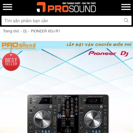
Trang chủ
Dj
PIONEER XDJ R1