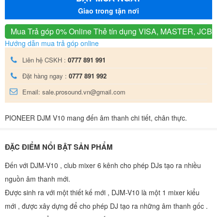
Giao trong tận nơi
Mua Trả góp 0% Online
Thẻ tín dụng VISA, MASTER, JCB
Hướng dẫn mua trả góp online
Liên hệ CSKH :
0777 891 991
Đặt hàng ngay :
0777 891 992
Email: sale.prosound.vn@gmail.com
PIONEER DJM V10 mang đến âm thanh chi tiết, chân thực.
ĐẶC ĐIỂM NỔI BẬT SẢN PHẨM
Đến với DJM-V10 , club mixer 6 kênh cho phép DJs tạo ra nhiều
nguồn âm thanh mới.
Được sinh ra với một thiết kế mới , DJM-V10 là một 1 mixer kiểu
mới , được xây dựng để cho phép DJ tạo ra những âm thanh gốc .