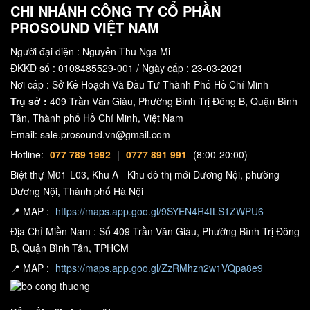
CHI NHÁNH CÔNG TY CỔ PHẦN
PROSOUND VIỆT NAM
Người đại diện : Nguyễn Thu Nga Mi
ĐKKD số : 0108485529-001 / Ngày cấp : 23-03-2021
Nơi cấp : Sở Kế Hoạch Và Đầu Tư Thành Phố Hồ Chí Minh
Trụ sở :
409 Trần Văn Giàu, Phường Bình Trị Đông B, Quận Bình
Tân, Thành phố Hồ Chí Minh, Việt Nam
Email: sale.prosound.vn@gmail.com
Hotline:
077 789 1992
|
0777 891 991
(8:00-20:00)
Biệt thự M01-L03, Khu A - Khu đô thị mới Dương Nội, phường
Dương Nội, Thành phố Hà Nội
📍 MAP :
https://maps.app.goo.gl/9SYEN4R4tLS1ZWPU6
Địa Chỉ Miền Nam : Số 409 Trần Văn Giàu, Phường Bình Trị Đông
B, Quận Bình Tân, TPHCM
📍 MAP :
https://maps.app.goo.gl/ZzRMhzn2w1VQpa8e9