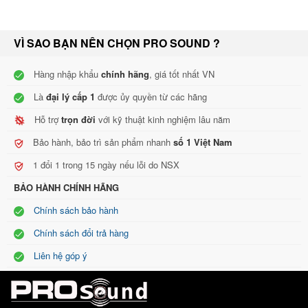
VÌ SAO BẠN NÊN CHỌN PRO SOUND ?
Hàng nhập khẩu
chính hãng
, giá tốt nhất VN
Là
đại lý cấp 1
được ủy quyền từ các hãng
Hỗ trợ
trọn đời
với kỹ thuật kinh nghiệm lâu năm
Bảo hành, bảo trì sản phẩm nhanh
số 1 Việt Nam
1 đổi 1 trong 15 ngày nếu lỗi do NSX
BẢO HÀNH CHÍNH HÃNG
Chính sách bảo hành
Chính sách đổi trả hàng
Liên hệ góp ý