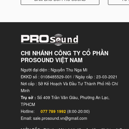
ƯU đãi giới hạn: Free Serato DJ Suite
Chú
ng tôi đã đặt một phiếu mua hàng Serato DJ S
phẩm DDJ -1000SRT đầu tiên mà
chú
ng tôi giao
CHI NHÁNH CÔNG TY CỔ PHẦN
Pro license và mở khóa tất cả các gói mở tính n
PROSOUND VIỆT NAM
Flip và Serato Pitch ‘n Time DJ.
Người đại diện : Nguyễn Thu Nga Mi
CÁC TÍNH NĂNG CHÍNH CỦA DDJ – 1000SRT
ĐKKD số : 0108485529-001 / Ngày cấp : 23-03-2021
Tương thích với Serato DJ Pro
Nơi cấp : Sở Kế Hoạch Và Đầu Tư Thành Phố Hồ Chí
Minh
Bạn có thể dễ dàng sử dụng các tính năng phổ bi
Trụ sở :
Số 409 Trần Văn Giàu, Phường An Lạc,
nối với phần mềm Serato DJ Pro. Controller này s
TPHCM
Serato Pitch ‘n Time DJ cho phép bạn sử dụng Key 
Hotline:
077 789 1992
(8:00-20:00)
scratch trong lúc bạn duy trì key và chất lượng â
Email: sale.prosound.vn@gmail.com