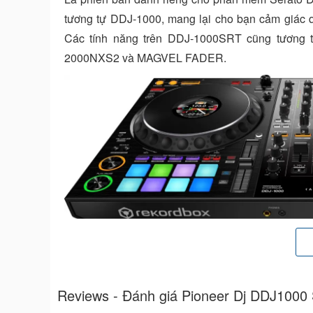
tương tự DDJ-1000, mang lại cho bạn cảm giác 
Các tính năng trên DDJ-1000SRT cũng tương t
2000NXS2 và MAGVEL FADER.
Bạn có thể thoải mái hoà mình cùng đám đông mà k
track nhạc thông qua màn hình hiển thị màu tr
Performance đầy màu sắc bao gồm tính năng Hot 
Reviews - Đánh giá Pioneer Dj DDJ1000
nhấn, dẫn dắt cũng như tạo sự bùng nổ cho sàn nh