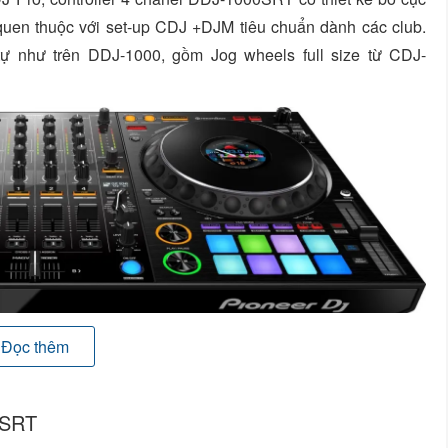
quen thuộc với set-up CDJ +DJM tiêu chuẩn dành các club.
ự như trên DDJ-1000, gồm Jog wheels full size từ CDJ-
Đọc thêm
hông phải tập trung vào Laptop, kiểm soát mọi thông tin về
ên mâm xoay. Với 4 Sound Color FX ,14 Beat FX và 16 Pad
Cues, Slicer,và Pitch Play, bạn có thể thoải mái tạo điểm
 SRT
ảy bằng việc sử dụng và kết hợp các FX lại với nhau.