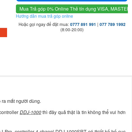
Mua Trả góp 0% Online
Thẻ tín dụng VISA, MASTER
Hướng dẫn mua trả góp online
Hoặc gọi ngay để đặt mua:
0777 891 991
|
077 789 1992
(8:00-20:00)
o ra mắt người dùng.
ontroller
DDJ-1000
thì đây quả thật là tin không thể vui hơn
 Pro, controller 4 chanel DDJ-1000SRT có thiết kế bố cục