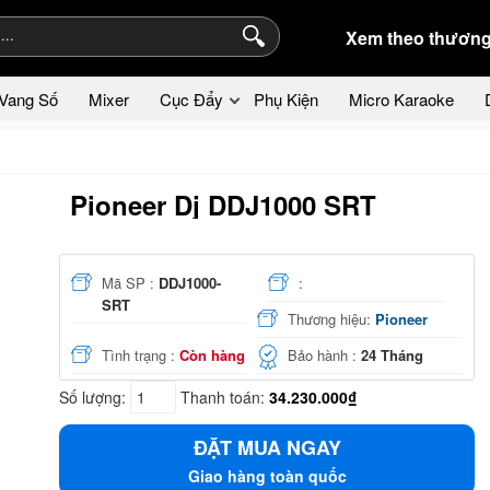
Xem theo thương
Vang Số
Mixer
Cục Đẩy
Phụ Kiện
Micro Karaoke
Pioneer Dj DDJ1000 SRT
Mã SP :
DDJ1000-
:
SRT
Thương hiệu:
Pioneer
Tình trạng :
Còn hàng
Bảo hành :
24 Tháng
Số lượng:
Thanh toán:
34.230.000₫
ĐẶT MUA NGAY
Giao hàng toàn quốc