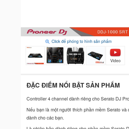
Click để phóng to hình sản phẩm
Video
ĐẶC ĐIỂM NỔI BẬT SẢN PHẨM
Controller 4 channel dành riêng cho Serato DJ Pr
Nếu bạn là một người thích phần mềm Serato và c
dành cho các bạn.
Là phiên bản dành riêng cho phần mềm Serato DJ