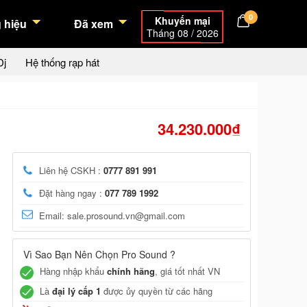
0
Khuyến mại
 hiệu
Đã xem
Tháng 08 / 2026
Dj
Hệ thống rạp hát
34.230.000₫
Liên hệ CSKH :
0777 891 991
Đặt hàng ngay :
077 789 1992
Email: sale.prosound.vn@gmail.com
Vì Sao Bạn Nên Chọn Pro Sound ?
Hàng nhập khẩu
chính hãng
, giá tốt nhất VN
Là
đại lý cấp 1
được ủy quyền từ các hãng