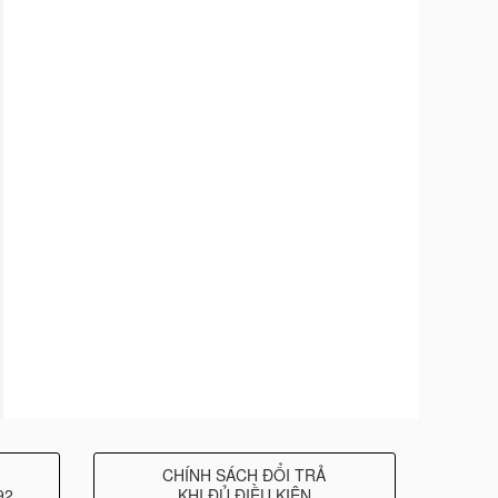
CHÍNH SÁCH ĐỔI TRẢ
92
KHI ĐỦ ĐIỀU KIỆN