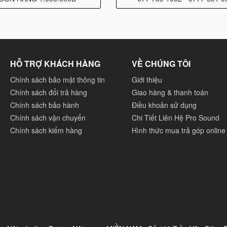
HỖ TRỢ KHÁCH HÀNG
VỀ CHÚNG TÔI
uite miễn phí giá trị $299 vào bên trong 5000 thùng của sản
 hàng trên toàn thế giới. Serato DJ Suite bao gồm Serato DJ
Chính sách bảo mật thông tin
Giới thiệu
Chính sách đổi trả hàng
Giao hàng & thanh toán
ăng mở rộng : Serato Play, Serato DVS, Sẻato Video, Serato
Chính sách bảo hành
Điều khoản sử dụng
Chính sách vận chuyển
Chi Tiết Liên Hệ Pro Sound
Chính sách kiểm hàng
Hình thức mua trả góp online
ến như Hot Cues, Beat Jump và Slicer với
DDJ-1000SRT
kết
ẽ đi kèm với phiếu mua hàng miễn phí cho các tính năng như
Shift, Pitch Play và Key Sync. Bạn cũng có thể trộn, cắt và
m thanh một cách hoàn hảo.