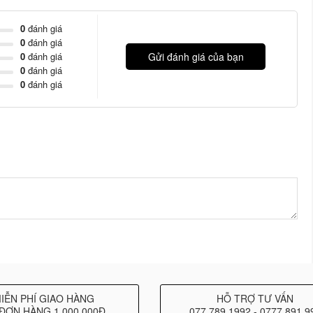
ch tay nhưng được tích hợp nhiều tính năng tại các bữa tiệc
0
đánh giá
n lưng
sau
từ DDJ-1000, DDJ-1000SRT có thể kết nối với các
0
đánh giá
ptop một cách vô cùng dễ dàng.
0
đánh giá
Gửi đánh giá của bạn
0
đánh giá
0
đánh giá
IỄN PHÍ GIAO HÀNG
HỖ TRỢ TƯ VẤN
ĐƠN HÀNG 1.000.000Đ
077 789 1992 - 0777 891 9