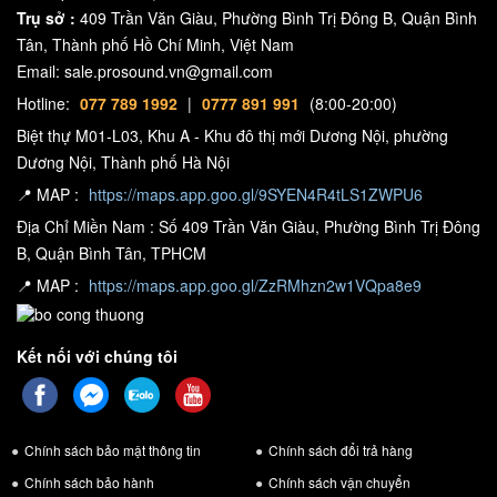
Trụ sở :
409 Trần Văn Giàu, Phường Bình Trị Đông B, Quận Bình
PC MASTER OUT
Tân, Thành phố Hồ Chí Minh, Việt Nam
Để linh hoạt, bạn có thể chọn nghe bản phối của mình qua loa bên
Email: sale.prosound.vn@gmail.com
trong máy tính, loa máy tính để bàn được kết nối hoặc phát qua loa
Hotline:
077 789 1992
|
0777 891 991
(8:00-20:00)
không dây. Đồng thời, bạn có thể sử dụng tai nghe của mình để
Biệt thự M01-L03, Khu A - Khu đô thị mới Dương Nội, phường
đưa ra tín hiệu độc lập.
Dương Nội, Thành phố Hà Nội
📍 MAP :
https://maps.app.goo.gl/9SYEN4R4tLS1ZWPU6
Địa Chỉ Miền Nam : Số 409 Trần Văn Giàu, Phường Bình Trị Đông
B, Quận Bình Tân, TPHCM
📍 MAP :
https://maps.app.goo.gl/ZzRMhzn2w1VQpa8e9
Kết nối với chúng tôi
Chính sách bảo mật thông tin
Chính sách đổi trả hàng
Chính sách bảo hành
Chính sách vận chuyển