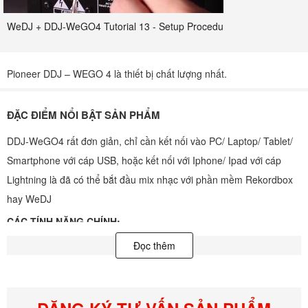
WeDJ + DDJ-WeGO4 Tutorial 13 - Setup Procedure
Pioneer DDJ – WEGO 4 là thiết bị chất lượng nhất.
ĐẶC ĐIỂM NỔI BẬT SẢN PHẨM
DDJ-WeGO4 rất đơn giản, chỉ cần kết nối vào PC/ Laptop/ Tablet/
Smartphone với cáp USB, hoặc kết nối với Iphone/ Ipad với cáp
Lightning là đã có thể bắt đầu mix nhạc với phần mềm Rekordbox
hay WeDJ
CÁC TÍNH NĂNG CHÍNH:
DỄ DÀNG KẾT NỐI
Đọc thêm