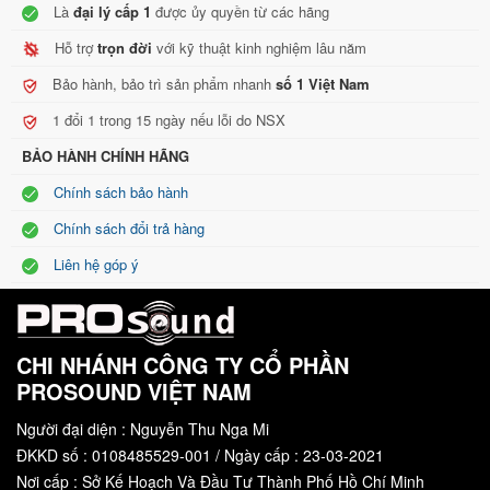
Là
đại lý cấp 1
được ủy quyền từ các hãng
Hỗ trợ
trọn đời
với kỹ thuật kinh nghiệm lâu năm
Bảo hành, bảo trì sản phẩm nhanh
số 1 Việt Nam
1 đổi 1 trong 15 ngày nếu lỗi do NSX
BẢO HÀNH CHÍNH HÃNG
Chính sách bảo hành
Chính sách đổi trả hàng
Liên hệ góp ý
CHI NHÁNH CÔNG TY CỔ PHẦN
Một loạt các tính năng chuyên nghiệp – bao gồm Hot Cues,
PROSOUND VIỆT NAM
Sampler, Pad FX và Loop – được đóng gói trong một thiết kế nhỏ
Người đại diện : Nguyễn Thu Nga Mi
gọn, nhẹ. Học DJ theo cách bố trí đơn giản và dễ dàng bước lên
ĐKKD số : 0108485529-001 / Ngày cấp : 23-03-2021
một thiết lập pro-DJ, bao gồm nhiều bộ CDJ và mixer DJM.
Nơi cấp : Sở Kế Hoạch Và Đầu Tư Thành Phố Hồ Chí Minh