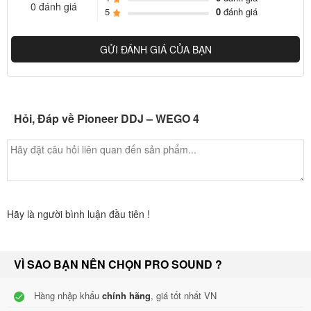
dễ dàng kết hợp các bản nhạc từ âm nhạc của mình.
0 đánh giá
5
0
đánh giá
GỬI ĐÁNH GIÁ CỦA BẠN
Hỏi, Đáp về Pioneer DDJ – WEGO 4
REKORDBOX DJ
Bạn nhận được một licence key Rekordbox DJ kèm theo controller
Hãy là người bình luận đầu tiên !
này. Chỉ cần kích hoạt key của bạn cho phần mềm DJ của
chú
ng
tôi, kết nối bộ điều khiển và bắt đầu.
VÌ SAO BẠN NÊN CHỌN PRO SOUND ?
LAYOUT ĐƠN GIẢN, KIỂM SOÁT NÂNG CAO
Hàng nhập khẩu
chính hãng
, giá tốt nhất VN