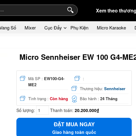
Xem theo thương
Vang Số
Mixer
Cục Đẩy
Phụ Kiện
Micro Karaoke
Micro Sennheiser EW 100 G4-ME
Mã SP :
EW100-G4-
:
ME2
Thương hiệu:
Sennheiser
Tình trạng :
Còn hàng
Bảo hành :
24 Tháng
Số lượng:
Thanh toán:
20.200.000₫
ĐẶT MUA NGAY
Giao hàng toàn quốc