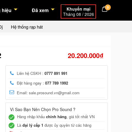
0
Khuyến mại
 hiệu
Đã xem
Tháng 08 / 2026
Dj
Hệ thống rạp hát
2
20.200.000₫
Liên hệ CSKH :
0777 891 991
Đặt hàng ngay :
077 789 1992
Email: sale.prosound.vn@gmail.com
Vì Sao Bạn Nên Chọn Pro Sound ?
Hàng nhập khẩu
chính hãng
, giá tốt nhất VN
Là
đại lý cấp 1
được ủy quyền từ các hãng