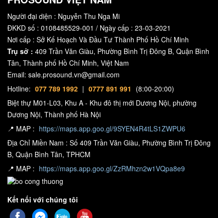
Người đại diện : Nguyễn Thu Nga Mi
ĐKKD số : 0108485529-001 / Ngày cấp : 23-03-2021
Nơi cấp : Sở Kế Hoạch Và Đầu Tư Thành Phố Hồ Chí Minh
Trụ sở :
409 Trần Văn Giàu, Phường Bình Trị Đông B, Quận Bình
Tân, Thành phố Hồ Chí Minh, Việt Nam
Email: sale.prosound.vn@gmail.com
Hotline:
077 789 1992
|
0777 891 991
(8:00-20:00)
Biệt thự M01-L03, Khu A - Khu đô thị mới Dương Nội, phường
Dương Nội, Thành phố Hà Nội
📍 MAP :
https://maps.app.goo.gl/9SYEN4R4tLS1ZWPU6
Địa Chỉ Miền Nam : Số 409 Trần Văn Giàu, Phường Bình Trị Đông
B, Quận Bình Tân, TPHCM
📍 MAP :
https://maps.app.goo.gl/ZzRMhzn2w1VQpa8e9
Kết nối với chúng tôi