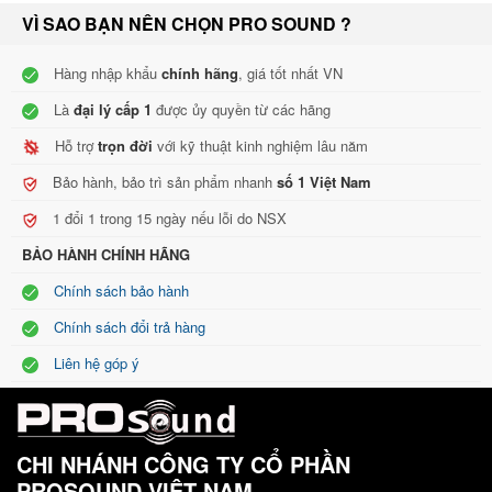
VÌ SAO BẠN NÊN CHỌN PRO SOUND ?
Hàng nhập khẩu
chính hãng
, giá tốt nhất VN
Là
đại lý cấp 1
được ủy quyền từ các hãng
Hỗ trợ
trọn đời
với kỹ thuật kinh nghiệm lâu năm
Bảo hành, bảo trì sản phẩm nhanh
số 1 Việt Nam
1 đổi 1 trong 15 ngày nếu lỗi do NSX
BẢO HÀNH CHÍNH HÃNG
Chính sách bảo hành
Chính sách đổi trả hàng
Liên hệ góp ý
CHI NHÁNH CÔNG TY CỔ PHẦN
PROSOUND VIỆT NAM