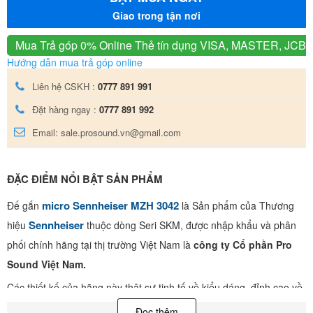
Giao trong tận nơi
Mua Trả góp 0% Online
Thẻ tín dụng VISA, MASTER, JCB
Hướng dẫn mua trả góp online
Liên hệ CSKH :
0777 891 991
Đặt hàng ngay :
0777 891 992
Email: sale.prosound.vn@gmail.com
ĐẶC ĐIỂM NỔI BẬT SẢN PHẨM
micro Sennheiser MZH 3042
Đế gắn
là Sản phẩm của Thương
Sennheiser
hiệu
thuộc dòng Seri SKM, được nhập khẩu và phân
phối chính hãng tại thị trường Việt Nam là
công ty Cổ phần Pro
Sound Việt Nam.
Các thiết kế của hãng này thật sự tinh tế về kiểu dáng, đỉnh cao về
chất lượng. Với các phòng họp hay hội nghị mang tầm quốc tế, bạn
Đọc thêm