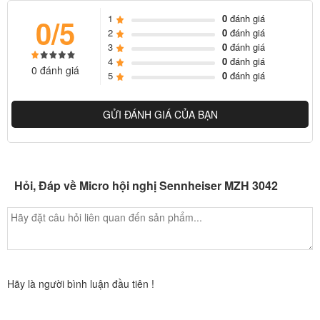
1
0
đánh giá
0/5
Kết nối: XLR-3
2
0
đánh giá
XLR-5
3
0
đánh giá
4
0
đánh giá
Màu nextel: màu xám
0 đánh giá
5
0
đánh giá
không có ánh sáng vòng
màu đen
GỬI ĐÁNH GIÁ CỦA BẠN
đỏ ánh sáng vòng
Cân nặng: 110 g
Đầu nối micrô: XLR 3
Hỏi, Đáp về Micro hội nghị Sennheiser MZH 3042
Đường kính: 6 mm
Phantom powering: P 12 – P48 V
Chiều dài cổ ngỗng: 400 mm
Hãy là người bình luận đầu tiên !