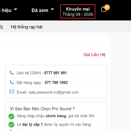
0
Khuyến mại
 hiệu
Đã xem
Tháng 08 / 2026
Dj
Hệ thống rạp hát
Giá Liên Hệ
Liên hệ CSKH :
0777 891 991
Đặt hàng ngay :
077 789 1992
Email: sale.prosound.vn@gmail.com
Vì Sao Bạn Nên Chọn Pro Sound ?
Hàng nhập khẩu
chính hãng
, giá tốt nhất VN
Là
đại lý cấp 1
được ủy quyền từ các hãng