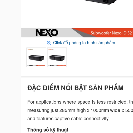
Click để phóng to hình sản phẩm
ĐẶC ĐIỂM NỔI BẬT SẢN PHẨM
For applications where space is less restricted, 
measuring just 285mm high x 1050mm wide x 550m
and features captive cable connectivity.
Thông số kỹ thuật