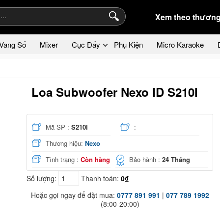
Xem theo thương
Vang Số
Mixer
Cục Đẩy
Phụ Kiện
Micro Karaoke
Loa Subwoofer Nexo ID S210I
Mã SP :
S210I
:
Thương hiệu:
Nexo
Tình trạng :
Còn hàng
Bảo hành :
24 Tháng
Số lượng:
Thanh toán:
0₫
Hoặc gọi ngay để đặt mua:
0777 891 991
|
077 789 1992
(8:00-20:00)