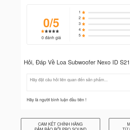
Material
Finnish 
1
0/5
Finish
2
Black str
3
4
Rigging
4x M6 ins
5
0 đánh giá
Hỏi, Đáp Về Loa Subwoofer Nexo ID S21
Hãy là người bình luận đầu tiên !
CAM KẾT CHÍNH HÃNG
M
ĐẢM BẢO BỞI PRO SOUND
TỪ 