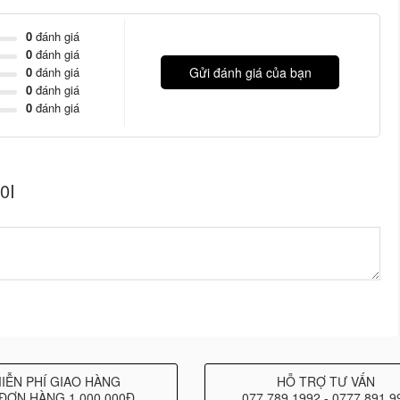
birch plywood
0
đánh giá
uctured paint
0
đánh giá
0
đánh giá
Gửi đánh giá của bạn
0
đánh giá
erts, M20 flange
0
đánh giá
0I
IỄN PHÍ GIAO HÀNG
HỖ TRỢ TƯ VẤN
ĐƠN HÀNG 1.000.000Đ
077 789 1992 - 0777 891 9