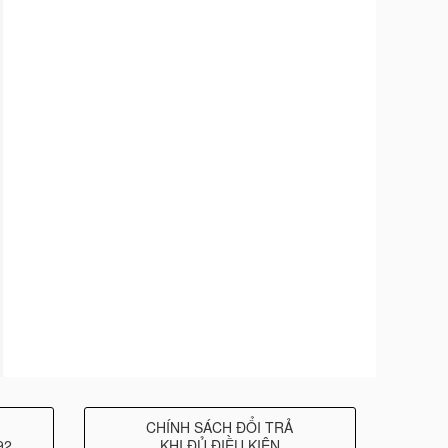
CHÍNH SÁCH ĐỔI TRẢ
92
KHI ĐỦ ĐIỀU KIỆN