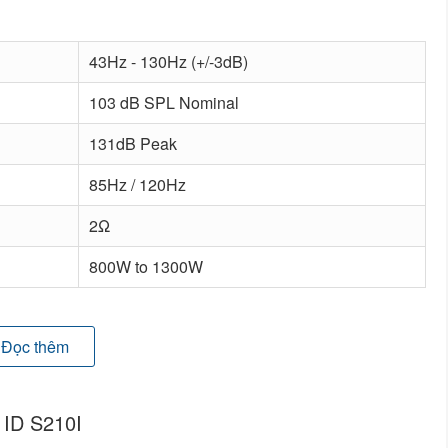
43Hz - 130Hz (+/-3dB)
103 dB SPL Nominal
131dB Peak
85Hz / 120Hz
2Ω
800W to 1300W
ng excursion
Đọc thêm
0 x 550 mm (11.2" x 41.3" x 21.7")
 ID S210I
lbs)