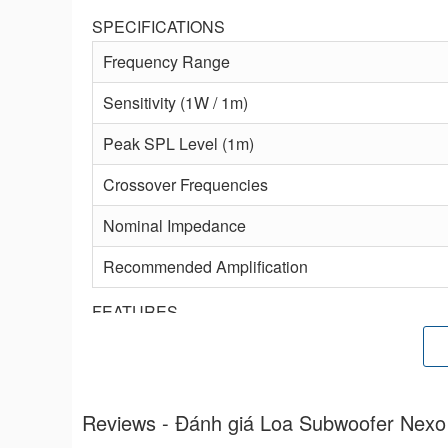
SPECIFICATIONS
Frequency Range
Sensitivity (1W / 1m)
Peak SPL Level (1m)
Crossover Frequencies
Nominal Impedance
Recommended Amplification
FEATURES
Components
2x10" Lo
Height x Width x Depth
285 x 105
Reviews - Đánh giá Loa Subwoofer Nexo
Weight
37 kg (82