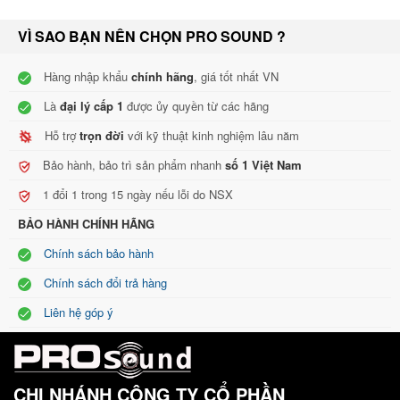
VÌ SAO BẠN NÊN CHỌN PRO SOUND ?
Hàng nhập khẩu
chính hãng
, giá tốt nhất VN
Là
đại lý cấp 1
được ủy quyền từ các hãng
Hỗ trợ
trọn đời
với kỹ thuật kinh nghiệm lâu năm
Bảo hành, bảo trì sản phẩm nhanh
số 1 Việt Nam
1 đổi 1 trong 15 ngày nếu lỗi do NSX
BẢO HÀNH CHÍNH HÃNG
Chính sách bảo hành
Chính sách đổi trả hàng
Liên hệ góp ý
CHI NHÁNH CÔNG TY CỔ PHẦN