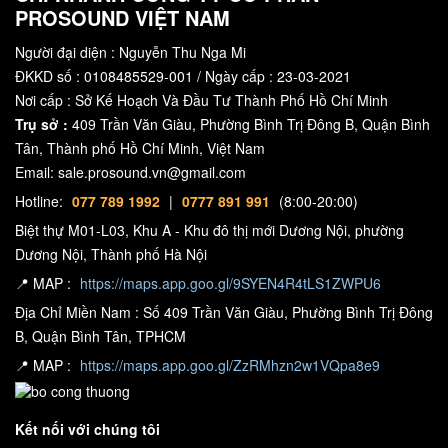
PROSOUND VIỆT NAM
Người đại diện : Nguyễn Thu Nga Mi
ĐKKD số : 0108485529-001 / Ngày cấp : 23-03-2021
Nơi cấp : Sở Kế Hoạch Và Đầu Tư Thành Phố Hồ Chí Minh
Trụ sở :
409 Trần Văn Giàu, Phường Bình Trị Đông B, Quận Bình
Tân, Thành phố Hồ Chí Minh, Việt Nam
Email: sale.prosound.vn@gmail.com
Hotline:
077 789 1992
|
0777 891 991
(8:00-20:00)
Biệt thự M01-L03, Khu A - Khu đô thị mới Dương Nội, phường
Dương Nội, Thành phố Hà Nội
📍 MAP :
https://maps.app.goo.gl/9SYEN4R4tLS1ZWPU6
Địa Chỉ Miền Nam : Số 409 Trần Văn Giàu, Phường Bình Trị Đông
B, Quận Bình Tân, TPHCM
📍 MAP :
https://maps.app.goo.gl/ZzRMhzn2w1VQpa8e9
Kết nối với chúng tôi