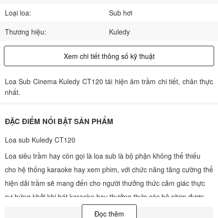
Loại loa:
Sub hơi
Thương hiệu:
Kuledy
Xem chi tiết thông số kỹ thuật
Loa Sub Cinema Kuledy CT120 tái hiện âm trầm chi tiết, chân thực
nhất.
ĐẶC ĐIỂM NỔI BẬT SẢN PHẨM
Loa sub Kuledy CT120
Loa siêu trầm hay còn gọi là loa sub là bộ phận không thể thiếu
cho hệ thống karaoke hay xem phim, với chức năng tăng cường thể
hiện dải trầm sẽ mang đến cho người thưởng thức cảm giác thực
sự hứng khởi khi hát karaoke hay thưởng thức các bộ phim được
đầu tư hiệu ứng có chất lượng âm thanh tốt.
Đọc thêm