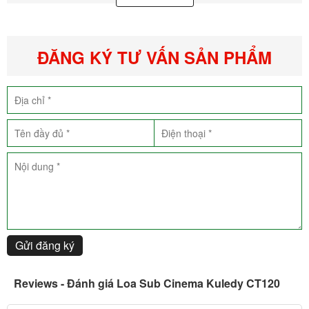
ĐĂNG KÝ TƯ VẤN SẢN PHẨM
Bổ sung thêm một loa siêu trầm cho hệ thống âm thanh của bạn sẽ
giúp tăng cường các hiệu ứng kịch tính, giật gân của những cảnh
phim hành động hoặc tăng thêm độ mạnh cho bài nhạc mà bạn
nghe. Vì thế, nếu hệ thống âm thanh thiếu đi loa sub tức là mất đi
Gửi đăng ký
một nửa cái hay của nhạc hay bộ phim.
Reviews - Đánh giá Loa Sub Cinema Kuledy CT120