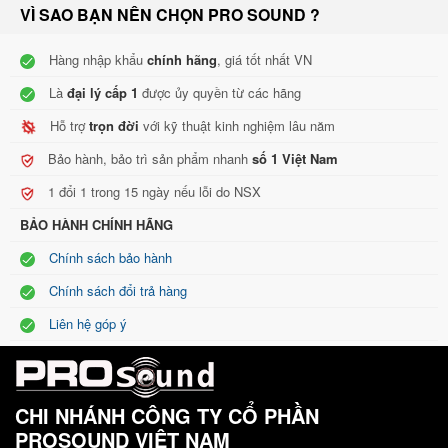
VÌ SAO BẠN NÊN CHỌN PRO SOUND ?
Hàng nhập khẩu
chính hãng
, giá tốt nhất VN
Là
đại lý cấp 1
được ủy quyền từ các hãng
Hỗ trợ
trọn đời
với kỹ thuật kinh nghiệm lâu năm
Mô tả loa trầm Kuledy CT120
Bảo hành, bảo trì sản phẩm nhanh
số 1 Việt Nam
Thùng loa được làm từ gỗ bạch dương phủ sơn bóng kỹ lưỡng,
1 đổi 1 trong 15 ngày nếu lỗi do NSX
màng loa được gia cố thêm 1 lớp vải lưới căng vừa vặn phía ngoài
BẢO HÀNH CHÍNH HÃNG
tạo sự mềm mại thẩm
mỹ
cho sản phẩm. Với thiết kế khá nhỏ gọn
Chính sách bảo hành
phù hợp với không gian phòng giải trí gia đình, CT120 chiếm diện
Chính sách đổi trả hàng
tích vừa phải, dễ bày trí sẽ tạo thêm một vật trang trí cho căn
Liên hệ góp ý
phòng thêm cá tính.
CHI NHÁNH CÔNG TY CỔ PHẦN
PROSOUND VIỆT NAM