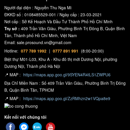
Người đại diện : Nguyễn Thu Nga Mi
ĐKKD số : 0108485529-001 / Ngày cấp : 23-03-2021
Nơi cấp : Sở Kế Hoạch Và Đầu Tư Thành Phố Hồ Chí Minh
Trụ sở :
409 Trần Văn Giàu, Phường Bình Trị Đông B, Quận Bình
Tân, Thành phố Hồ Chí Minh, Việt Nam
Email: sale.prosound.vn@gmail.com
Điểm đặc biệt nhất của sản phẩm này là chiếc bass với gân bass
Hotline:
077 789 1992
|
0777 891 991
(8:00-20:00)
được làm từ cao su cho tiếng trầm mềm và sâu hơn. Thông thường
Biệt thự M01-L03, Khu A - Khu đô thị mới Dương Nội, phường
màng bass được làm từ giấy nhưng sản phẩm này hãng sử dụng
Dương Nội, Thành phố Hà Nội
sợi cabon là vật liệu để tránh nước, chống ẩm và tăng độ bền của
📍 MAP :
https://maps.app.goo.gl/9SYEN4R4tLS1ZWPU6
bass. Một điều cải tiến nữa là phần củ bass được sử dụng từ kép,
Địa Chỉ Miền Nam : Số 409 Trần Văn Giàu, Phường Bình Trị Đông
thông thường sẽ chỉ là 1 lớp nam châm còn với CT120 có 2 lớp
B, Quận Bình Tân, TPHCM
nam châm dày. Tất cả những yếu tố này tạo cho tiếng bass của
📍 MAP :
https://maps.app.goo.gl/ZzRMhzn2w1VQpa8e9
CT120 uy lực, mạnh mẽ và sâu hơn các sản phẩm cùng phân
khúc.
Kết nối với chúng tôi