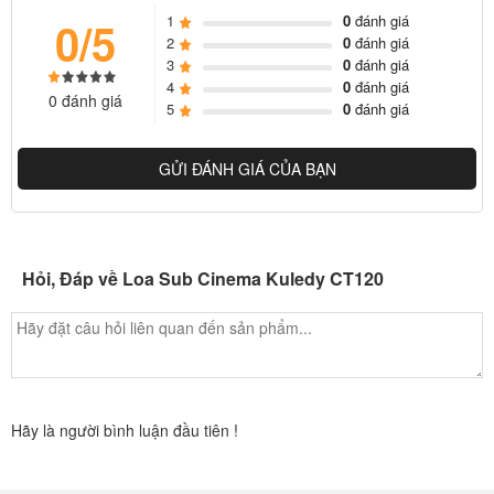
1
0
đánh giá
0/5
2
0
đánh giá
3
0
đánh giá
4
0
đánh giá
0 đánh giá
5
0
đánh giá
GỬI ĐÁNH GIÁ CỦA BẠN
Được sinh ra với sự mệnh là loa trầm cho hệ thống giải trí gia đình
Hỏi, Đáp về Loa Sub Cinema Kuledy CT120
CT120 được ứng dụng
hiệu quả
cho các hệ thống 5.1, 7.1, 7.2 mà
Pro Sound phân phối. Với các hệ thống này
chú
ng tôi tích hợp
nhiều chức năng: Xem phim, hát karaoke và nghe nhạc.
Hãy là người bình luận đầu tiên !