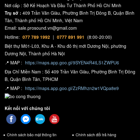
Nơi cấp : Sở Kế Hoạch Và Đầu Tư Thành Phố Hồ Chí Minh
Trụ sở :
409 Trần Văn Giàu, Phường Bình Trị Đông B, Quận Bình
Tân, Thành phố Hồ Chí Minh, Việt Nam
Email: sale.prosound.vn@gmail.com
Hotline:
077 789 1992
|
0777 891 991
(8:00-20:00)
Biệt thự M01-L03, Khu A - Khu đô thị mới Dương Nội, phường
Dương Nội, Thành phố Hà Nội
📍 MAP :
https://maps.app.goo.gl/9SYEN4R4tLS1ZWPU6
Địa Chỉ Miền Nam : Số 409 Trần Văn Giàu, Phường Bình Trị Đông
B, Quận Bình Tân, TPHCM
📍 MAP :
https://maps.app.goo.gl/ZzRMhzn2w1VQpa8e9
Kết nối với chúng tôi
Chính sách bảo mật thông tin
Chính sách đổi trả hàng