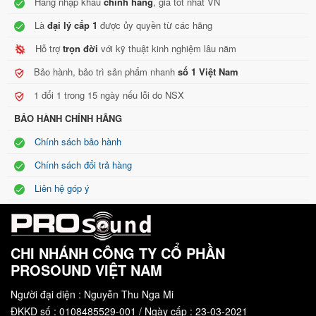
Hàng nhập khẩu
chính hãng
, giá tốt nhất VN
mạnh mẽ trong các phòng cinema Home. hệ thống được sử dụng
Là
đại lý cấp 1
được ủy quyền từ các hãng
cho đa dạng mục đích như:
Hỗ trợ
trọn đời
với kỹ thuật kinh nghiệm lâu năm
Phòng Chiếu Phim Gia Đình kết hợp hát karaoke
Phòng chiếu phim chuyên nghiệp
Bảo hành, bảo trì sản phẩm nhanh
số 1 Việt Nam
Phòng chiếu phim kinh doanh
1 đổi 1 trong 15 ngày nếu lỗi do NSX
Dùng nghe nhạc cho phòng trà coffe..
BẢO HÀNH CHÍNH HÃNG
Hệ Thống Phòng ngủ trong khách sạn
Chính sách bảo hành
Hệ thống nhà hàng ăn uống.
Chính sách đổi trả hàng
Liên hệ góp ý
CHI NHÁNH CÔNG TY CỔ PHẦN
PROSOUND VIỆT NAM
Người đại diện : Nguyễn Thu Nga Mi
ĐKKD số : 0108485529-001 / Ngày cấp : 23-03-2021