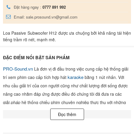
Đặt hàng ngay :
0777 891 992
Email: sale.prosound.vn@gmail.com
Loa Passive Subwoofer H12 được ưa chuộng bởi khả năng tái hiện
tiếng trầm rõ nét, mạnh mẽ.
ĐẶC ĐIỂM NỔI BẬT SẢN PHẨM
PRO-Sound.vn
Là đơn vị đi đầu trong việc cung cấp hệ thống giải
karaoke
trí xem phim cao cấp tích hợp hát
bằng 1 nút nhấn. Với
nhu cầu giải trí của con người cũng như chất lượng đời sống được
nâng cao nhằm đáp ứng được điều đó
chú
ng tôi đã đưa ra các
giải
pháp
hệ thống chiếu phim chuyên nghiệp thực thụ với những
thước phim được tái tạo lại 1 cách trung thực nhất và ấn tượng nhất
Đọc thêm
cùng với những hệ thống âm thanh được nhập khẩu chính hãng rõ
nguồn gốc xuất xứ Co,Cq,VAT và được chế độ bảo hành đặc biệt