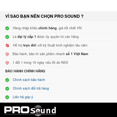
VÌ SAO BẠN NÊN CHỌN PRO SOUND ?
Hàng nhập khẩu
chính hãng
, giá tốt nhất VN
Là
đại lý cấp 1
được ủy quyền từ các hãng
Hỗ trợ
trọn đời
với kỹ thuật kinh nghiệm lâu năm
Bảo hành, bảo trì sản phẩm nhanh
số 1 Việt Nam
1 đổi 1 trong 15 ngày nếu lỗi do NSX
BẢO HÀNH CHÍNH HÃNG
Chính sách bảo hành
Chính sách đổi trả hàng
Liên hệ góp ý