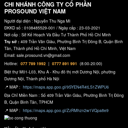
CHI NHÁNH CÔNG TY CỔ PHẦN
PROSOUND VIỆT NAM
Người đại diện : Nguyễn Thu Nga Mi
ĐKKD số : 0108485529-001 / Ngày cấp : 23-03-2021
Nơi cấp : Sở Kế Hoạch Và Đầu Tư Thành Phố Hồ Chí Minh
Trụ sở :
409 Trần Văn Giàu, Phường Bình Trị Đông B, Quận Bình
Tân, Thành phố Hồ Chí Minh, Việt Nam
Email: sale.prosound.vn@gmail.com
Hotline:
077 789 1992
|
0777 891 991
(8:00-20:00)
Biệt thự M01-L03, Khu A - Khu đô thị mới Dương Nội, phường
Dương Nội, Thành phố Hà Nội
📍 MAP :
https://maps.app.goo.gl/9SYEN4R4tLS1ZWPU6
Địa Chỉ Miền Nam : Số 409 Trần Văn Giàu, Phường Bình Trị Đông
B, Quận Bình Tân, TPHCM
📍 MAP :
https://maps.app.goo.gl/ZzRMhzn2w1VQpa8e9