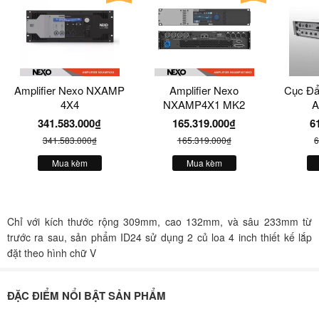
Amplifier Nexo NXAMP
Amplifier Nexo
Cục Đẩ
4X4
NXAMP4X1 MK2
A
341.583.000₫
165.319.000₫
6
341.583.000₫
165.319.000₫
6
Mua kèm
Mua kèm
Chỉ với kích thước rộng 309mm, cao 132mm, và sâu 233mm từ
trước ra sau, sản phẩm ID24 sử dụng 2 củ loa 4 inch thiết kế lắp
đặt theo hình chữ V
ĐẶC ĐIỂM NỔI BẬT SẢN PHẨM