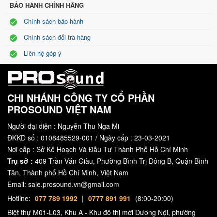
BẢO HÀNH CHÍNH HÃNG
Chính sách bảo hành
Chính sách đổi trả hàng
Liên hệ góp ý
CHI NHÁNH CÔNG TY CỔ PHẦN
PROSOUND VIỆT NAM
Người đại diện : Nguyễn Thu Nga Mi
ĐKKD số : 0108485529-001 / Ngày cấp : 23-03-2021
Nơi cấp : Sở Kế Hoạch Và Đầu Tư Thành Phố Hồ Chí Minh
Trụ sở :
409 Trần Văn Giàu, Phường Bình Trị Đông B, Quận Bình
Tân, Thành phố Hồ Chí Minh, Việt Nam
Email: sale.prosound.vn@gmail.com
Hotline:
077 789 1992
|
0777 891 991
(8:00-20:00)
Biệt thự M01-L03, Khu A - Khu đô thị mới Dương Nội, phường