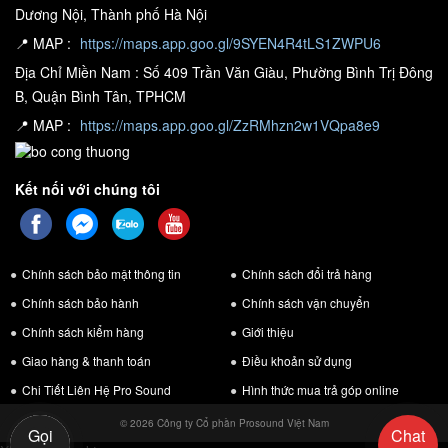
Dương Nội, Thành phố Hà Nội
📍 MAP :
https://maps.app.goo.gl/9SYEN4R4tLS1ZWPU6
Địa Chỉ Miền Nam : Số 409 Trần Văn Giàu, Phường Bình Trị Đông
B, Quận Bình Tân, TPHCM
📍 MAP :
https://maps.app.goo.gl/ZzRMhzn2w1VQpa8e9
Kết nối với chúng tôi
Chính sách bảo mật thông tin
Chính sách đổi trả hàng
Chính sách bảo hành
Chính sách vận chuyển
Chính sách kiểm hàng
Giới thiệu
Giao hàng & thanh toán
Điều khoản sử dụng
Chi Tiết Liên Hệ Pro Sound
Hình thức mua trả góp online
© 2026 Công ty Cổ phần Prosound Việt Nam
Gọi
Chat