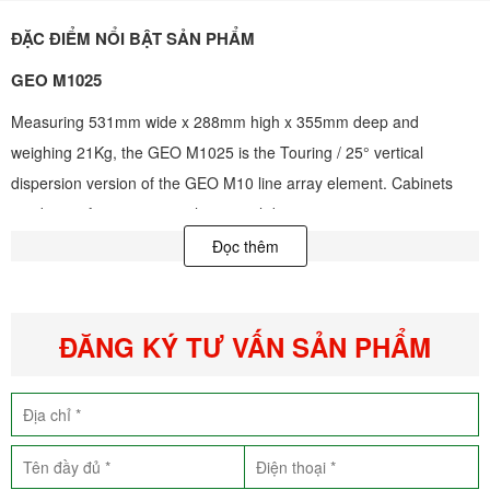
ĐẶC ĐIỂM NỔI BẬT SẢN PHẨM
GEO M1025
Measuring 531mm wide x 288mm high x 355mm deep and
weighing 21Kg, the GEO M1025 is the Touring / 25° vertical
dispersion version of the GEO M10 line array element. Cabinets
can be set for 80° or 120° horizontal dispersion using magnetic
flanges in the waveguide, with no tools required. Cabinets
Đọc thêm
are constructed from a reticulated urethane co-polymer material
and and feature integral rigging with no loose parts and handles on
the rear and sides. GEO M10 is available in black, white or custom
ĐĂNG KÝ TƯ VẤN SẢN PHẨM
RAL colours.
KEY FEATURES
Compact line array element that can be stacked or flown, with
or without its companion sub the MSUB15