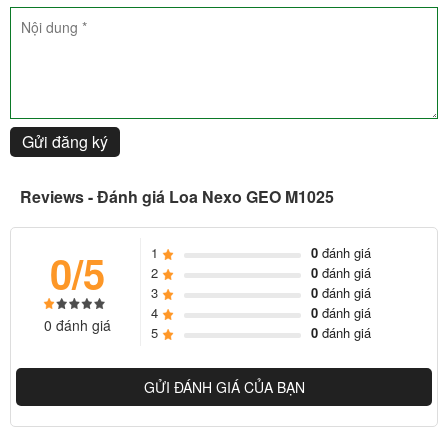
Integrated rigging hardware with no loose parts and
AutoRigTM feature
Incorporates latest NEXO patented technology from the
flagship STM series
Comprehensive range of versatile, multifunction accessories
Gửi đăng ký
for deploying the GEO M10 in a wide variety of applications
Reviews - Đánh giá Loa Nexo GEO M1025
1
0
đánh giá
0/5
2
0
đánh giá
3
0
đánh giá
4
0
đánh giá
0 đánh giá
5
0
đánh giá
GỬI ĐÁNH GIÁ CỦA BẠN