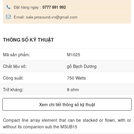
Đặt hàng ngay :
0777 891 992
Email: sale.prosound.vn@gmail.com
THÔNG SỐ KỸ THUẬT
Mã sản phẩm:
M1025
Chất liệu vỏ:
gỗ Bạch Dương
Công suất:
750 Watts
Trở kháng:
8 ohm
Xem chi tiết thông số kỹ thuật
Compact line array element that can be stacked or flown, with or
without its companion sub the MSUB15