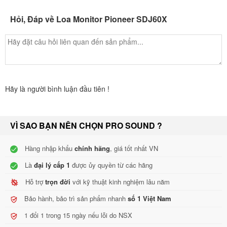
Dòng khí trong lỗ thoát âm trầm được tối ưu hóa với “Groove
Hỏi, Đáp về Loa Monitor Pioneer SDJ60X
Technology
Hệ thống phản xạ âm trầm phía trước cho ra dải âm trầm mạnh mẽ
từ mặt trước của loa.Các đường rãnh được thiết kế trong hệ thống
phản xạ âm trầm nhằm cải thiện chất lượng âm. Việc thiết kế các
rãnh này cho phép xuất ra những âm Kick và Bass mạnh một cách
Hãy là người bình luận đầu tiên !
trơn tru. Pioneer thiết kế những chi tiết khiến cho SDJX Series là
dòng loa lý tưởng cho nhạc Dance.
VÌ SAO BẠN NÊN CHỌN PRO SOUND ?
Hàng nhập khẩu
chính hãng
, giá tốt nhất VN
Là
đại lý cấp 1
được ủy quyền từ các hãng
Hỗ trợ
trọn đời
với kỹ thuật kinh nghiệm lâu năm
Bảo hành, bảo trì sản phẩm nhanh
số 1 Việt Nam
1 đổi 1 trong 15 ngày nếu lỗi do NSX