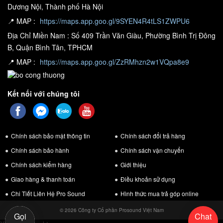
Dương Nội, Thành phố Hà Nội
vừa điều chỉnh độ khuếch tán của âm thanh.
📍 MAP :
https://maps.app.goo.gl/9SYEN4R4tLS1ZWPU6
Củ loa được thiết kế cho hiệu suất mạnh mẽ.
Địa Chỉ Miền Nam : Số 409 Trần Văn Giàu, Phường Bình Trị Đông
Khả năng đáp ứng cao và mạnh mẽ được hoàn thiện với thiết kế
B, Quận Bình Tân, TPHCM
loa trầm hình nón và làm từ sợi aramid. Với các đặc tính nhẹ và rắn
📍 MAP :
https://maps.app.goo.gl/ZzRMhzn2w1VQpa8e9
chắc, sợi aramid chuyên dùng cho các dự án quân sự và vũ trụ đã
được Pioneer sử dụng. Mạch nam châm trong loa trầm sử dụng
Kết nối với chúng tôi
nam châm loại lớn. Loa cao tần sử dụng nước sắt từ trong mạch
nam châm, thể hiện được sự cân bằng và bao quát cho những tần
số cao.
Chính sách bảo mật thông tin
Chính sách đổi trả hàng
Chính sách bảo hành
Chính sách vận chuyển
Chính sách kiểm hàng
Giới thiệu
Giao hàng & thanh toán
Điều khoản sử dụng
Chi Tiết Liên Hệ Pro Sound
Hình thức mua trả góp online
© 2026 Công ty Cổ phần Prosound Việt Nam
Gọi
Chat