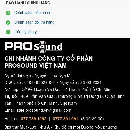
BẢO HÀNH CHÍNH HÃNG
Chính sách bảo hành
Chính sách đổi trả hàng
Liên hệ góp ý
CHI NHÁNH CÔNG TY CỔ PHẦN
PROSOUND VIỆT NAM
Bộ khuếch tán lồi thiết kế trong loa cao tần với công nghệ “DECO”,
Người đại diện : Nguyễn Thu Nga Mi
tạo âm thanh rộng hơn.
ĐKKD số : 0108485529-001 / Ngày cấp : 23-03-2021
Loa cao tần được thiết kế với bộ khuếch tán lồi sử dụng công nghệ
Nơi cấp : Sở Kế Hoạch Và Đầu Tư Thành Phố Hồ Chí Minh
“DECO” từ TAD Lab, loa kiểm âm “TAD Pro TSM-2201-LR” được sử
Trụ sở :
409 Trần Văn Giàu, Phường Bình Trị Đông B, Quận Bình
dụng trong studio chuyên nghiệp. Bộ khuếch tán lồi phân chia âm
Tân, Thành phố Hồ Chí Minh, Việt Nam
Email: sale.prosound.vn@gmail.com
trung tần (mid) sang trái, phải và các khu vực khác trong không
gian, đảm bảo cho mixing và 3D stereo. Bộ khuếch tán cũng được
Hotline:
077 789 1992
|
0777 891 991
(8:00-20:00)
tích hợp một đèn led hình vòng cung, vừa có công dụng trang trí,
Biệt thự M01-L03, Khu A - Khu đô thị mới Dương Nội, phường