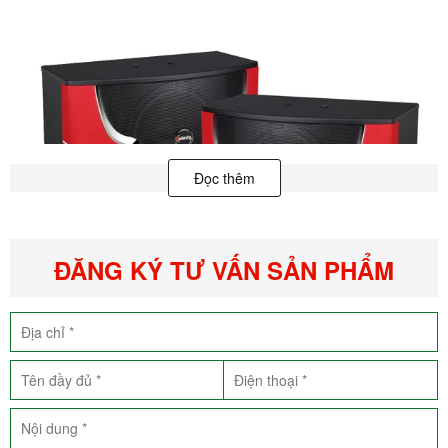
Đọc thêm
ĐĂNG KÝ TƯ VẤN SẢN PHẨM
▼ 10 Yingcun nhẹ cao quyền lực ổ woofer
▼ . 4 ngày [Phi] 13 là một bài báo lõi nón đầy đủ nón Tweeter
Bề mặt được xử lý bằng da chống mài mòn màu đen
Có đáp ứng trục và trục ngoài đồng đều và trơn tru