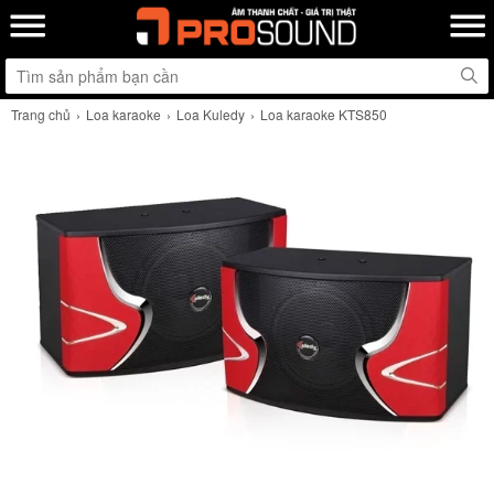
Trang chủ
Loa karaoke
Loa Kuledy
Loa karaoke KTS850