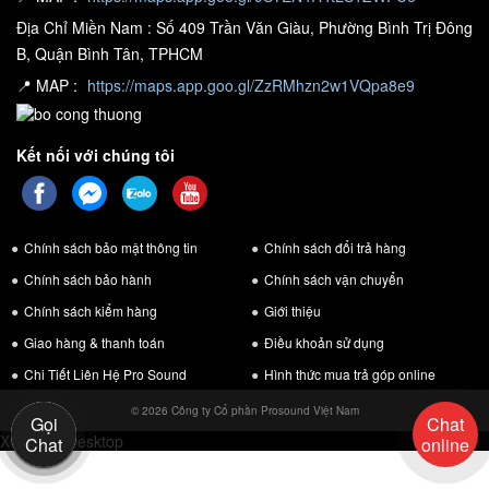
Địa Chỉ Miền Nam : Số 409 Trần Văn Giàu, Phường Bình Trị Đông
B, Quận Bình Tân, TPHCM
📍 MAP :
https://maps.app.goo.gl/ZzRMhzn2w1VQpa8e9
Kết nối với chúng tôi
Chính sách bảo mật thông tin
Chính sách đổi trả hàng
Chính sách bảo hành
Chính sách vận chuyển
Chính sách kiểm hàng
Giới thiệu
Giao hàng & thanh toán
Điều khoản sử dụng
Chi Tiết Liên Hệ Pro Sound
Hình thức mua trả góp online
© 2026 Công ty Cổ phần Prosound Việt Nam
Gọi
Chat
Xem bản Desktop
Chat
online