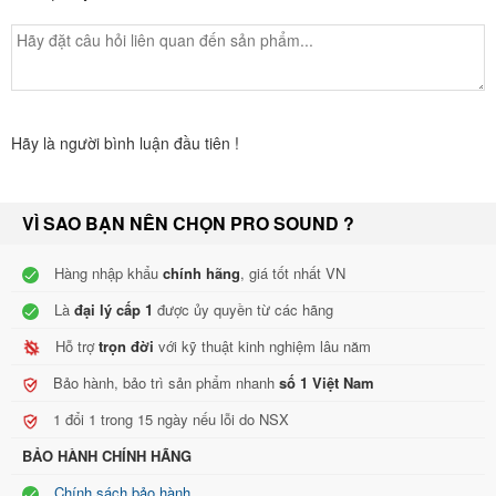
Cô
ng suất định mức :------------------------------ 200 W / 400 W / 800
W
Loa trầm:------------------------------------------- 1 x 10 inch, bass
Tweeter :--------------------------------------4 x Ф 13- lõi giấy hình nón
Hãy là người bình luận đầu tiên !
đầy đủ
Kích thước ( H x W x D ):---------------------- 298 x 520 x 279 (mm)
VÌ SAO BẠN NÊN CHỌN PRO SOUND ?
Trọng lượng tịnh ---------------------------------12kg
Hàng nhập khẩu
chính hãng
, giá tốt nhất VN
Là
đại lý cấp 1
được ủy quyền từ các hãng
Hỗ trợ
trọn đời
với kỹ thuật kinh nghiệm lâu năm
Bảo hành, bảo trì sản phẩm nhanh
số 1 Việt Nam
1 đổi 1 trong 15 ngày nếu lỗi do NSX
BẢO HÀNH CHÍNH HÃNG
Chính sách bảo hành