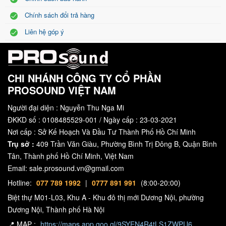
Chính sách đổi trả hàng
Liên hệ góp ý
CHI NHÁNH CÔNG TY CỔ PHẦN
PROSOUND VIỆT NAM
Người đại diện : Nguyễn Thu Nga Mi
ĐKKD số : 0108485529-001 / Ngày cấp : 23-03-2021
Nơi cấp : Sở Kế Hoạch Và Đầu Tư Thành Phố Hồ Chí Minh
Trụ sở :
409 Trần Văn Giàu, Phường Bình Trị Đông B, Quận Bình
Tân, Thành phố Hồ Chí Minh, Việt Nam
Email: sale.prosound.vn@gmail.com
Hotline:
077 789 1992
|
0777 891 991
(8:00-20:00)
Biệt thự M01-L03, Khu A - Khu đô thị mới Dương Nội, phường
Dương Nội, Thành phố Hà Nội
📍 MAP :
https://maps.app.goo.gl/9SYEN4R4tLS1ZWPU6