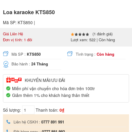
Loa karaoke KTS850
Mã SP: KTS850 |
Giá Liên Hệ
(1 đánh giá)
Đơn vị tính: 1 đôi
Lượt xem: 522 | Còn hàng
Mã SP :
KTS850
Tình trạng :
Còn hàng
Bảo hành :
24 Tháng
KHUYẾN MÃI/ƯU ĐÃI
Miễn phí vận chuyển cho hóa đơn trên 100tr
Giảm thêm 1% cho khách hàng thân thiết
Số lượng:
Thanh toán:
0₫
Liên hệ CSKH :
0777 891 991
Đặt hàng ngay :
0777 891 992