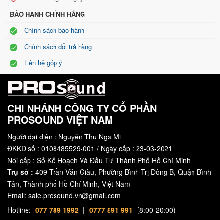
BẢO HÀNH CHÍNH HÃNG
Chính sách bảo hành
Chính sách đổi trả hàng
Liên hệ góp ý
CHI NHÁNH CÔNG TY CỔ PHẦN
PROSOUND VIỆT NAM
Người đại diện : Nguyễn Thu Nga Mi
ĐKKD số : 0108485529-001 / Ngày cấp : 23-03-2021
Nơi cấp : Sở Kế Hoạch Và Đầu Tư Thành Phố Hồ Chí Minh
Trụ sở :
409 Trần Văn Giàu, Phường Bình Trị Đông B, Quận Bình
Tân, Thành phố Hồ Chí Minh, Việt Nam
Email: sale.prosound.vn@gmail.com
Hotline:
077 789 1992
|
0777 891 991
(8:00-20:00)