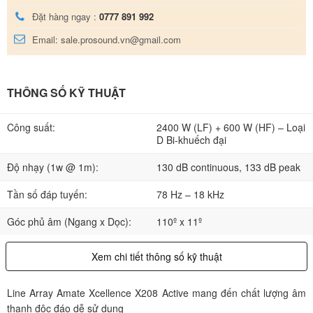
Đặt hàng ngay :
0777 891 992
Email: sale.prosound.vn@gmail.com
THÔNG SỐ KỸ THUẬT
Công suất:
2400 W (LF) + 600 W (HF) – Loại
D Bi-khuếch đại
Độ nhạy (1w @ 1m):
130 dB continuous, 133 dB peak
Tần số đáp tuyến:
78 Hz – 18 kHz
Góc phủ âm (Ngang x Dọc):
110º x 11º
Xem chi tiết thông số kỹ thuật
Line Array Amate Xcellence X208 Active mang đến chất lượng âm
thanh độc đáo dễ sử dụng