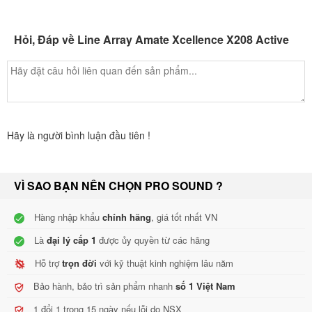
Dimensions (HxWxD):
279 x 684 x 522 mm
Weight:
25 kg (X208A) / 22 kg (X208P)
Hỏi, Đáp về Line Array Amate Xcellence X208 Active
Finish
Multilayer Baltic birch plywood
Front steel grille with grey micro-foam cloth
High resistant black matt Polyurea paint
Hãy là người bình luận đầu tiên !
VÌ SAO BẠN NÊN CHỌN PRO SOUND ?
Hàng nhập khẩu
chính hãng
, giá tốt nhất VN
Là
đại lý cấp 1
được ủy quyền từ các hãng
Hỗ trợ
trọn đời
với kỹ thuật kinh nghiệm lâu năm
Bảo hành, bảo trì sản phẩm nhanh
số 1 Việt Nam
1 đổi 1 trong 15 ngày nếu lỗi do NSX