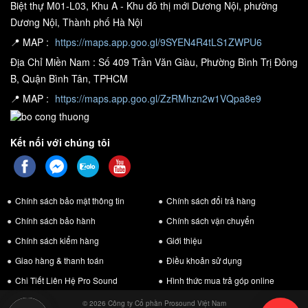
Biệt thự M01-L03, Khu A - Khu đô thị mới Dương Nội, phường
Dương Nội, Thành phố Hà Nội
📍 MAP :
https://maps.app.goo.gl/9SYEN4R4tLS1ZWPU6
Địa Chỉ Miền Nam : Số 409 Trần Văn Giàu, Phường Bình Trị Đông
B, Quận Bình Tân, TPHCM
📍 MAP :
https://maps.app.goo.gl/ZzRMhzn2w1VQpa8e9
Kết nối với chúng tôi
Chính sách bảo mật thông tin
Chính sách đổi trả hàng
Chính sách bảo hành
Chính sách vận chuyển
Chính sách kiểm hàng
Giới thiệu
Giao hàng & thanh toán
Điều khoản sử dụng
Chi Tiết Liên Hệ Pro Sound
Hình thức mua trả góp online
© 2026 Công ty Cổ phần Prosound Việt Nam