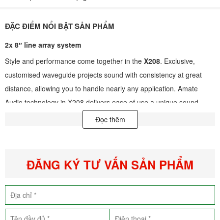
ĐẶC ĐIỂM NỔI BẬT SẢN PHẨM
2x 8
″
line array system
Style and performance come together in the
X208
. Exclusive,
customised waveguide projects sound with consistency at great
distance, allowing you to handle nearly any application. Amate
Audio technology in X208 delivers ease of use a unique sound
quality in a compact size. Innovation that you can hear!
Đọc thêm
Thông số kỹ thuật
Amplifier (program power):
2400 W (LF) + 600 W (HF) – Class D
ĐĂNG KÝ TƯ VẤN SẢN PHẨM
Bi-amplified
Input Sensitivity:
8 dBu – 1.94 V
Input Impedance:
20 KΩ
Balanced
Mains:
Universal switch mode Power Supply 85-265 V / 45-65